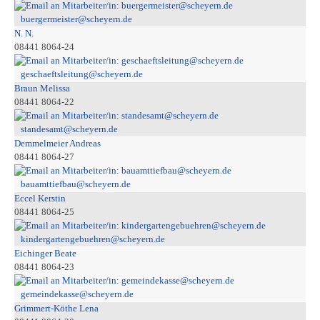
buergermeister@scheyern.de
N. N.
08441 8064-24
geschaeftsleitung@scheyern.de
Braun Melissa
08441 8064-22
standesamt@scheyern.de
Demmelmeier Andreas
08441 8064-27
bauamttiefbau@scheyern.de
Eccel Kerstin
08441 8064-25
kindergartengebuehren@scheyern.de
Eichinger Beate
08441 8064-23
gemeindekasse@scheyern.de
Grimmert-Köthe Lena