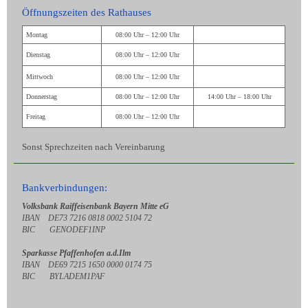
Öffnungszeiten des Rathauses
Montag
08:00 Uhr – 12:00 Uhr
Dienstag
08:00 Uhr – 12:00 Uhr
Mittwoch
08:00 Uhr – 12:00 Uhr
Donnerstag
08:00 Uhr – 12:00 Uhr
14:00 Uhr – 18:00 Uhr
Freitag
08:00 Uhr – 12:00 Uhr
Sonst Sprechzeiten nach Vereinbarung
Bankverbindungen:
Volksbank Raiffeisenbank Bayern Mitte eG
IBAN DE73 7216 0818 0002 5104 72
BIC GENODEF1INP
Sparkasse Pfaffenhofen a.d.Ilm
IBAN DE69 7215 1650 0000 0174 75
BIC BYLADEM1PAF