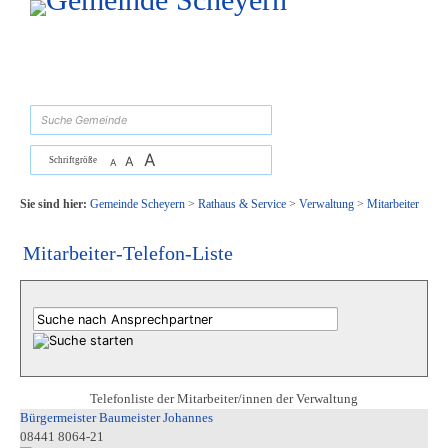
Zum Inhalt
,
zur Navigation
oder
zur Startseite
springen.
suchen
A
A
Schriftgröße
A
Sie sind hier:
Gemeinde Scheyern
>
Rathaus & Service
>
Verwaltung
>
Mitarbeiter
Mitarbeiter-Telefon-Liste
Telefonliste der Mitarbeiter/innen der Verwaltung
Bürgermeister Baumeister Johannes
08441 8064-21