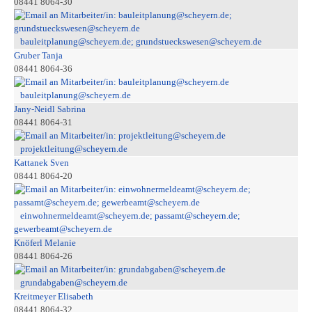
08441 8064-30
bauleitplanung@scheyern.de; grundstueckswesen@scheyern.de
Gruber Tanja
08441 8064-36
bauleitplanung@scheyern.de
Jany-Neidl Sabrina
08441 8064-31
projektleitung@scheyern.de
Kattanek Sven
08441 8064-20
einwohnermeldeamt@scheyern.de; passamt@scheyern.de;
gewerbeamt@scheyern.de
Knöferl Melanie
08441 8064-26
grundabgaben@scheyern.de
Kreitmeyer Elisabeth
08441 8064-32