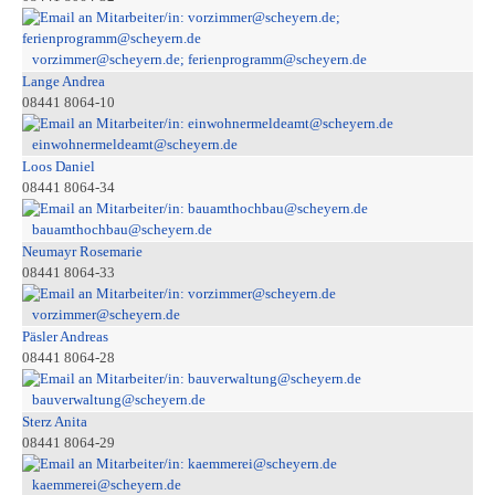
vorzimmer@scheyern.de; ferienprogramm@scheyern.de
Lange Andrea
08441 8064-10
einwohnermeldeamt@scheyern.de
Loos Daniel
08441 8064-34
bauamthochbau@scheyern.de
Neumayr Rosemarie
08441 8064-33
vorzimmer@scheyern.de
Päsler Andreas
08441 8064-28
bauverwaltung@scheyern.de
Sterz Anita
08441 8064-29
kaemmerei@scheyern.de