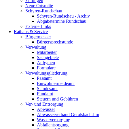
Ehrungen
Neue Ortsmitte
Schyren-Rundschau
Schyren-Rundschau - Archiv
Abgabetermine Rundschau
Externe Links
Rathaus & Service
Bürgermeister
Bürgersprechstunde
Verwaltung
Mitarbeiter
Sachgebiete
Aufgaben
Formulare
Verwaltungsgliederung
Passamt
Einwohnermeldeamt
Standesamt
Fundamt
Steuern und Gebühren
Ver- und Entsorgung
Abwasser
Abwasserverband Gerolsbach-Ilm
Wasserversorgung
Abfallentsorgung