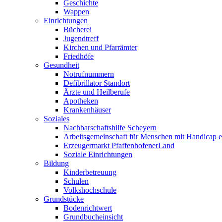
Geschichte
Wappen
Einrichtungen
Bücherei
Jugendtreff
Kirchen und Pfarrämter
Friedhöfe
Gesundheit
Notrufnummern
Defibrillator Standort
Ärzte und Heilberufe
Apotheken
Krankenhäuser
Soziales
Nachbarschaftshilfe Scheyern
Arbeitsgemeinschaft für Menschen mit Handicap e
Erzeugermarkt PfaffenhofenerLand
Soziale Einrichtungen
Bildung
Kinderbetreuung
Schulen
Volkshochschule
Grundstücke
Bodenrichtwert
Grundbucheinsicht