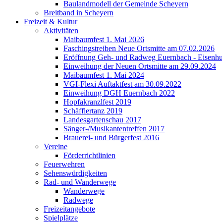
Baulandmodell der Gemeinde Scheyern
Breitband in Scheyern
Freizeit & Kultur
Aktivitäten
Maibaumfest 1. Mai 2026
Faschingstreiben Neue Ortsmitte am 07.02.2026
Eröffnung Geh- und Radweg Euernbach - Eisenhu
Einweihung der Neuen Ortsmitte am 29.09.2024
Maibaumfest 1. Mai 2024
VGI-Flexi Auftaktfest am 30.09.2022
Einweihung DGH Euernbach 2022
Hopfakranzlfest 2019
Schäfflertanz 2019
Landesgartenschau 2017
Sänger-/Musikantentreffen 2017
Brauerei- und Bürgerfest 2016
Vereine
Förderrichtlinien
Feuerwehren
Sehenswürdigkeiten
Rad- und Wanderwege
Wanderwege
Radwege
Freizeitangebote
Spielplätze