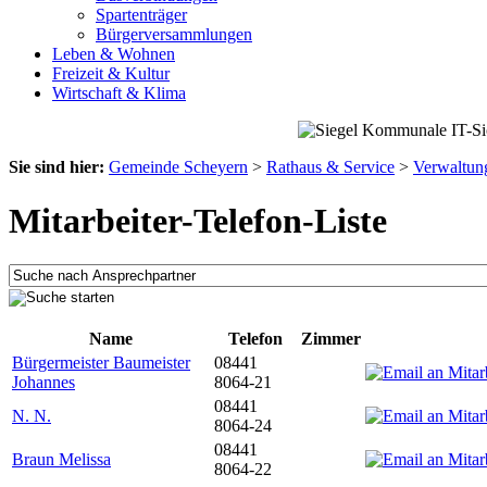
Spartenträger
Bürgerversammlungen
Leben & Wohnen
Freizeit & Kultur
Wirtschaft & Klima
Sie sind hier:
Gemeinde Scheyern
>
Rathaus & Service
>
Verwaltun
Mitarbeiter-Telefon-Liste
Name
Telefon
Zimmer
Bürgermeister Baumeister
08441
Johannes
8064-21
08441
N. N.
8064-24
08441
Braun Melissa
8064-22