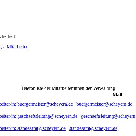
g
>
Mitarbeiter
Telefonliste der Mitarbeiter/innen der Verwaltung
Mail
buergermeister@scheyern.de
geschaeftsleitung@scheyern
standesamt@scheyern.de