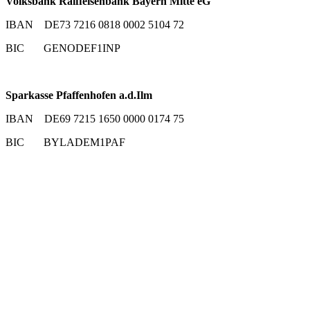
Volksbank Raiffeisenbank Bayern Mitte eG
IBAN DE73 7216 0818 0002 5104 72
BIC GENODEF1INP
Sparkasse Pfaffenhofen a.d.Ilm
IBAN DE69 7215 1650 0000 0174 75
BIC BYLADEM1PAF