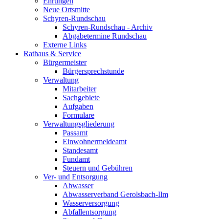
Ehrungen
Neue Ortsmitte
Schyren-Rundschau
Schyren-Rundschau - Archiv
Abgabetermine Rundschau
Externe Links
Rathaus & Service
Bürgermeister
Bürgersprechstunde
Verwaltung
Mitarbeiter
Sachgebiete
Aufgaben
Formulare
Verwaltungsgliederung
Passamt
Einwohnermeldeamt
Standesamt
Fundamt
Steuern und Gebühren
Ver- und Entsorgung
Abwasser
Abwasserverband Gerolsbach-Ilm
Wasserversorgung
Abfallentsorgung