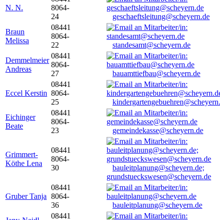
N. N.
8064-
24
geschaeftsleitung@scheyern.de
08441
Braun
8064-
Melissa
22
standesamt@scheyern.de
08441
Demmelmeier
8064-
Andreas
27
bauamttiefbau@scheyern.de
08441
Eccel Kerstin
8064-
25
kindergartengebuehren@scheyern
08441
Eichinger
8064-
Beate
23
gemeindekasse@scheyern.de
08441
Grimmert-
8064-
Köthe Lena
30
bauleitplanung@scheyern.de;
grundstueckswesen@scheyern.de
08441
Gruber Tanja
8064-
36
bauleitplanung@scheyern.de
08441