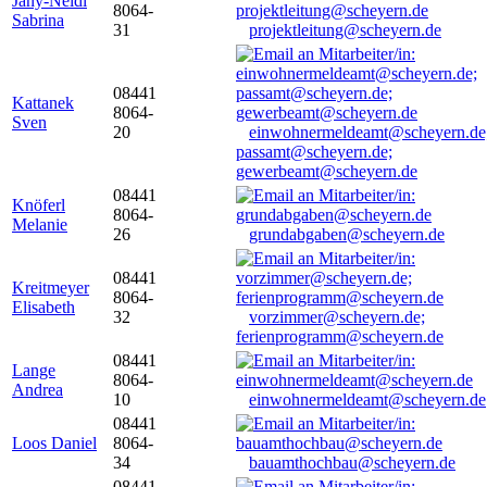
Jany-Neidl
8064-
Sabrina
31
projektleitung@scheyern.de
08441
Kattanek
8064-
Sven
20
einwohnermeldeamt@scheyern.de
passamt@scheyern.de;
gewerbeamt@scheyern.de
08441
Knöferl
8064-
Melanie
26
grundabgaben@scheyern.de
08441
Kreitmeyer
8064-
Elisabeth
32
vorzimmer@scheyern.de;
ferienprogramm@scheyern.de
08441
Lange
8064-
Andrea
10
einwohnermeldeamt@scheyern.de
08441
Loos Daniel
8064-
34
bauamthochbau@scheyern.de
08441