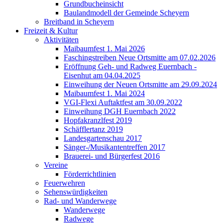
Grundbucheinsicht
Baulandmodell der Gemeinde Scheyern
Breitband in Scheyern
Freizeit & Kultur
Aktivitäten
Maibaumfest 1. Mai 2026
Faschingstreiben Neue Ortsmitte am 07.02.2026
Eröffnung Geh- und Radweg Euernbach -
Eisenhut am 04.04.2025
Einweihung der Neuen Ortsmitte am 29.09.2024
Maibaumfest 1. Mai 2024
VGI-Flexi Auftaktfest am 30.09.2022
Einweihung DGH Euernbach 2022
Hopfakranzlfest 2019
Schäfflertanz 2019
Landesgartenschau 2017
Sänger-/Musikantentreffen 2017
Brauerei- und Bürgerfest 2016
Vereine
Förderrichtlinien
Feuerwehren
Sehenswürdigkeiten
Rad- und Wanderwege
Wanderwege
Radwege