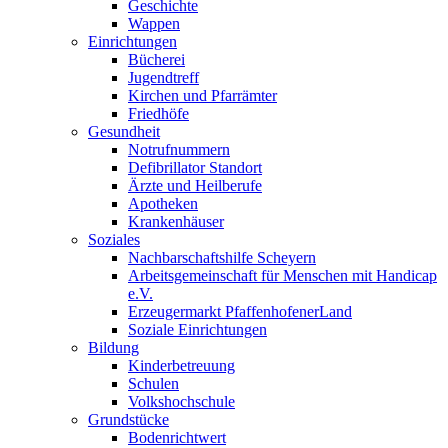
Geschichte
Wappen
Einrichtungen
Bücherei
Jugendtreff
Kirchen und Pfarrämter
Friedhöfe
Gesundheit
Notrufnummern
Defibrillator Standort
Ärzte und Heilberufe
Apotheken
Krankenhäuser
Soziales
Nachbarschaftshilfe Scheyern
Arbeitsgemeinschaft für Menschen mit Handicap
e.V.
Erzeugermarkt PfaffenhofenerLand
Soziale Einrichtungen
Bildung
Kinderbetreuung
Schulen
Volkshochschule
Grundstücke
Bodenrichtwert