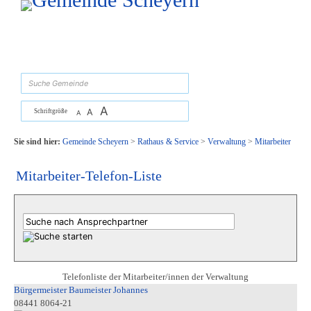
Zum Inhalt
,
zur Navigation
oder
zur Startseite
springen.
suchen
A
A
Schriftgröße
A
Sie sind hier:
Gemeinde Scheyern
>
Rathaus & Service
>
Verwaltung
>
Mitarbeiter
Mitarbeiter-Telefon-Liste
Telefonliste der Mitarbeiter/innen der Verwaltung
Bürgermeister Baumeister Johannes
08441 8064-21