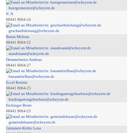
buergermeister@scheyern.de
N. N.
08441 8064-24
geschaeftsleitung@scheyern.de
Braun Melissa
08441 8064-22
standesamt@scheyern.de
Demmelmeier Andreas
08441 8064-27
bauamttiefbau@scheyern.de
Eccel Kerstin
08441 8064-25
kindergartengebuehren@scheyern.de
Eichinger Beate
08441 8064-23
gemeindekasse@scheyern.de
Grimmert-Köthe Lena