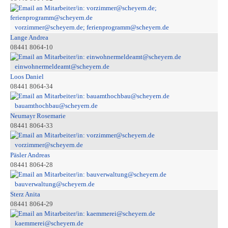
vorzimmer@scheyern.de; ferienprogramm@scheyern.de
Lange Andrea
08441 8064-10
einwohnermeldeamt@scheyern.de
Loos Daniel
08441 8064-34
bauamthochbau@scheyern.de
Neumayr Rosemarie
08441 8064-33
vorzimmer@scheyern.de
Päsler Andreas
08441 8064-28
bauverwaltung@scheyern.de
Sterz Anita
08441 8064-29
kaemmerei@scheyern.de