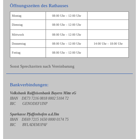
Öffnungszeiten des Rathauses
Montag
08:00 Uhr – 12:00 Uhr
Dienstag
08:00 Uhr – 12:00 Uhr
Mittwoch
08:00 Uhr – 12:00 Uhr
Donnerstag
08:00 Uhr – 12:00 Uhr
14:00 Uhr – 18:00 Uhr
Freitag
08:00 Uhr – 12:00 Uhr
Sonst Sprechzeiten nach Vereinbarung
Bankverbindungen:
Volksbank Raiffeisenbank Bayern Mitte eG
IBAN DE73 7216 0818 0002 5104 72
BIC GENODEF1INP
Sparkasse Pfaffenhofen a.d.Ilm
IBAN DE69 7215 1650 0000 0174 75
BIC BYLADEM1PAF