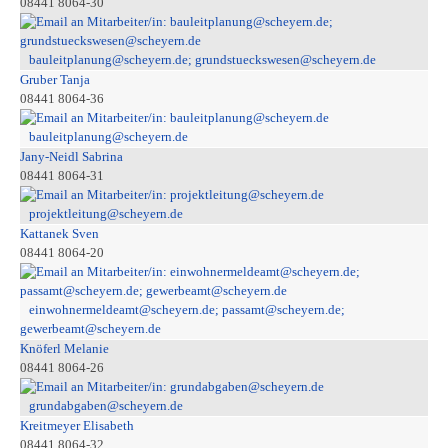
08441 8064-30
bauleitplanung@scheyern.de; grundstueckswesen@scheyern.de
Gruber Tanja
08441 8064-36
bauleitplanung@scheyern.de
Jany-Neidl Sabrina
08441 8064-31
projektleitung@scheyern.de
Kattanek Sven
08441 8064-20
einwohnermeldeamt@scheyern.de; passamt@scheyern.de;
gewerbeamt@scheyern.de
Knöferl Melanie
08441 8064-26
grundabgaben@scheyern.de
Kreitmeyer Elisabeth
08441 8064-32