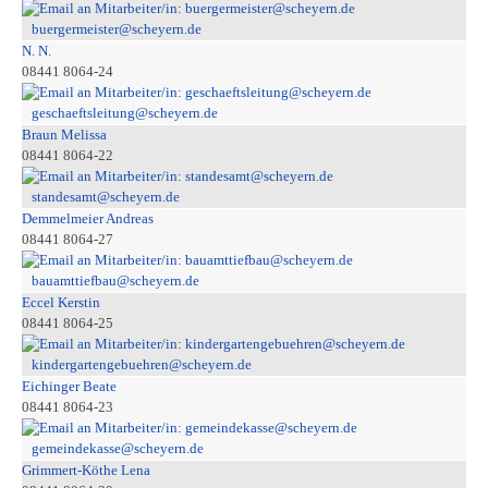
buergermeister@scheyern.de
N. N.
08441 8064-24
geschaeftsleitung@scheyern.de
Braun Melissa
08441 8064-22
standesamt@scheyern.de
Demmelmeier Andreas
08441 8064-27
bauamttiefbau@scheyern.de
Eccel Kerstin
08441 8064-25
kindergartengebuehren@scheyern.de
Eichinger Beate
08441 8064-23
gemeindekasse@scheyern.de
Grimmert-Köthe Lena