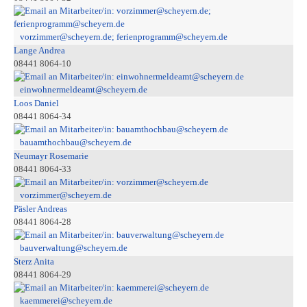
vorzimmer@scheyern.de; ferienprogramm@scheyern.de
Lange Andrea
08441 8064-10
einwohnermeldeamt@scheyern.de
Loos Daniel
08441 8064-34
bauamthochbau@scheyern.de
Neumayr Rosemarie
08441 8064-33
vorzimmer@scheyern.de
Päsler Andreas
08441 8064-28
bauverwaltung@scheyern.de
Sterz Anita
08441 8064-29
kaemmerei@scheyern.de