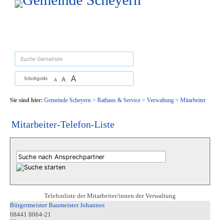
Zum Inhalt
,
zur Navigation
oder
zur Startseite
springen.
suchen
A
A
Schriftgröße
A
Sie sind hier:
Gemeinde Scheyern
>
Rathaus & Service
>
Verwaltung
>
Mitarbeiter
Mitarbeiter-Telefon-Liste
Telefonliste der Mitarbeiter/innen der Verwaltung
Bürgermeister Baumeister Johannes
08441 8064-21