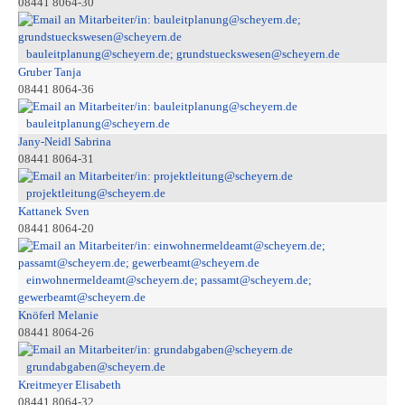
08441 8064-30
bauleitplanung@scheyern.de; grundstueckswesen@scheyern.de
Gruber Tanja
08441 8064-36
bauleitplanung@scheyern.de
Jany-Neidl Sabrina
08441 8064-31
projektleitung@scheyern.de
Kattanek Sven
08441 8064-20
einwohnermeldeamt@scheyern.de; passamt@scheyern.de;
gewerbeamt@scheyern.de
Knöferl Melanie
08441 8064-26
grundabgaben@scheyern.de
Kreitmeyer Elisabeth
08441 8064-32