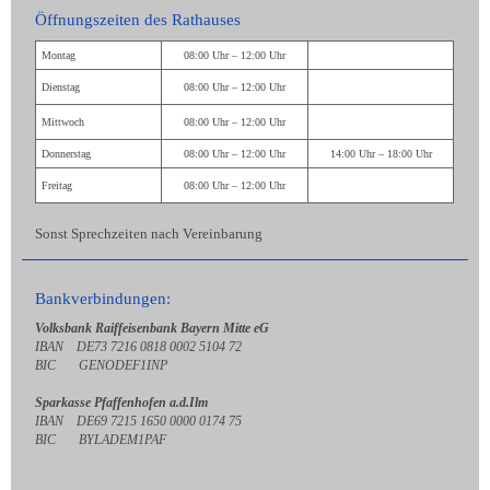
Öffnungszeiten des Rathauses
Montag
08:00 Uhr – 12:00 Uhr
Dienstag
08:00 Uhr – 12:00 Uhr
Mittwoch
08:00 Uhr – 12:00 Uhr
Donnerstag
08:00 Uhr – 12:00 Uhr
14:00 Uhr – 18:00 Uhr
Freitag
08:00 Uhr – 12:00 Uhr
Sonst Sprechzeiten nach Vereinbarung
Bankverbindungen:
Volksbank Raiffeisenbank Bayern Mitte eG
IBAN DE73 7216 0818 0002 5104 72
BIC GENODEF1INP
Sparkasse Pfaffenhofen a.d.Ilm
IBAN DE69 7215 1650 0000 0174 75
BIC BYLADEM1PAF