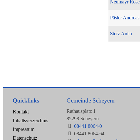
Neumayr Rose
Päsler Andreas
Sterz Anita
Quicklinks
Gemeinde Scheyern
Rathausplatz 1
Kontakt
85298 Scheyern
Inhaltsverzeichnis
08441 8064-0
Impressum
08441 8064-64
Datenschutz