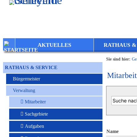
Zum Inhalt
,
zur Navigation
oder
zur Startseite
springen.
AKTUELLES
RATHAUS &
Sie sind hier:
Ge
RATHAUS & SERVICE
Mitarbeit
Bürgermeister
Verwaltung
Mitarbeiter
Sachgebiete
Aufgaben
Name