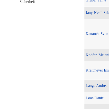
Gruber Tanja
Jany-Neidl Sab
Kattanek Sven
Knöferl Melan
Kreitmeyer Eli
Lange Andrea
Loos Daniel