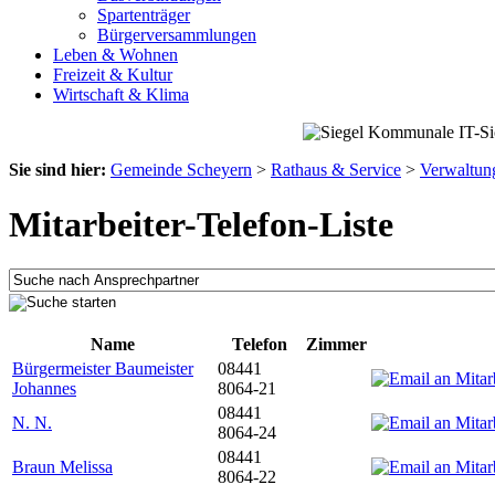
Spartenträger
Bürgerversammlungen
Leben & Wohnen
Freizeit & Kultur
Wirtschaft & Klima
Sie sind hier:
Gemeinde Scheyern
>
Rathaus & Service
>
Verwaltun
Mitarbeiter-Telefon-Liste
Name
Telefon
Zimmer
Bürgermeister Baumeister
08441
Johannes
8064-21
08441
N. N.
8064-24
08441
Braun Melissa
8064-22