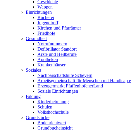
Geschichte
Wappen
Einrichtungen
Bücherei
Jugendtreff
Kirchen und Pfarrämter
Friedhöfe
Gesundheit
Notrufnummern
Defibrillator Standort
Ärzte und Heilberufe
Apotheken
Krankenhäuser
Soziales
Nachbarschaftshilfe Scheyern
Arbeitsgemeinschaft für Menschen mit Handicap e
Erzeugermarkt PfaffenhofenerLand
Soziale Einrichtungen
Bildung
Kinderbetreuung
Schulen
Volkshochschule
Grundstücke
Bodenrichtwert
Grundbucheinsicht