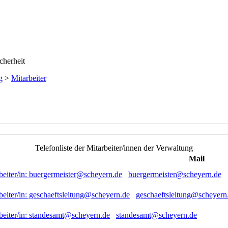
g
>
Mitarbeiter
Telefonliste der Mitarbeiter/innen der Verwaltung
Mail
buergermeister@scheyern.de
geschaeftsleitung@scheyern
standesamt@scheyern.de