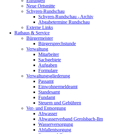
Ehrungen
Neue Ortsmitte
Schyren-Rundschau
Schyren-Rundschau - Archiv
Abgabetermine Rundschau
Externe Links
Rathaus & Service
Bürgermeister
Bürgersprechstunde
Verwaltung
Mitarbeiter
Sachgebiete
Aufgaben
Formulare
Verwaltungsgliederung
Passamt
Einwohnermeldeamt
Standesamt
Fundamt
Steuern und Gebühren
Ver- und Entsorgung
Abwasser
Abwasserverband Gerolsbach-Ilm
Wasserversorgung
Abfallentsorgung