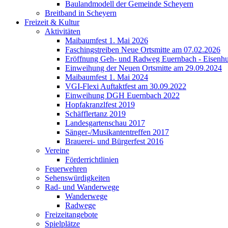
Baulandmodell der Gemeinde Scheyern
Breitband in Scheyern
Freizeit & Kultur
Aktivitäten
Maibaumfest 1. Mai 2026
Faschingstreiben Neue Ortsmitte am 07.02.2026
Eröffnung Geh- und Radweg Euernbach - Eisenhu
Einweihung der Neuen Ortsmitte am 29.09.2024
Maibaumfest 1. Mai 2024
VGI-Flexi Auftaktfest am 30.09.2022
Einweihung DGH Euernbach 2022
Hopfakranzlfest 2019
Schäfflertanz 2019
Landesgartenschau 2017
Sänger-/Musikantentreffen 2017
Brauerei- und Bürgerfest 2016
Vereine
Förderrichtlinien
Feuerwehren
Sehenswürdigkeiten
Rad- und Wanderwege
Wanderwege
Radwege
Freizeitangebote
Spielplätze