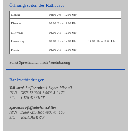
Öffnungszeiten des Rathauses
Montag
08:00 Uhr – 12:00 Uhr
Dienstag
08:00 Uhr – 12:00 Uhr
Mittwoch
08:00 Uhr – 12:00 Uhr
Donnerstag
08:00 Uhr – 12:00 Uhr
14:00 Uhr – 18:00 Uhr
Freitag
08:00 Uhr – 12:00 Uhr
Sonst Sprechzeiten nach Vereinbarung
Bankverbindungen:
Volksbank Raiffeisenbank Bayern Mitte eG
IBAN DE73 7216 0818 0002 5104 72
BIC GENODEF1INP
Sparkasse Pfaffenhofen a.d.Ilm
IBAN DE69 7215 1650 0000 0174 75
BIC BYLADEM1PAF