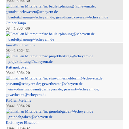
08441 8064-30
bauleitplanung@scheyern.de; grundstueckswesen@scheyern.de
Gruber Tanja
08441 8064-36
bauleitplanung@scheyern.de
Jany-Neidl Sabrina
08441 8064-31
projektleitung@scheyern.de
Kattanek Sven
08441 8064-20
einwohnermeldeamt@scheyern.de; passamt@scheyern.de;
gewerbeamt@scheyern.de
Knöferl Melanie
08441 8064-26
grundabgaben@scheyern.de
Kreitmeyer Elisabeth
08441 8064-32