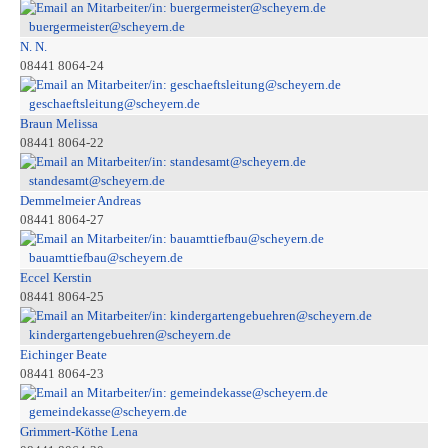
buergermeister@scheyern.de
N. N.
08441 8064-24
geschaeftsleitung@scheyern.de
Braun Melissa
08441 8064-22
standesamt@scheyern.de
Demmelmeier Andreas
08441 8064-27
bauamttiefbau@scheyern.de
Eccel Kerstin
08441 8064-25
kindergartengebuehren@scheyern.de
Eichinger Beate
08441 8064-23
gemeindekasse@scheyern.de
Grimmert-Köthe Lena