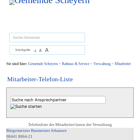
Zum Inhalt
,
zur Navigation
oder
zur Startseite
springen.
suchen
A
A
Schriftgröße
A
Sie sind hier:
Gemeinde Scheyern
>
Rathaus & Service
>
Verwaltung
>
Mitarbeiter
Mitarbeiter-Telefon-Liste
Telefonliste der Mitarbeiter/innen der Verwaltung
Bürgermeister Baumeister Johannes
08441 8064-21