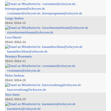
vorzimmer@scheyern.de; ferienprogramm@scheyern.de
Lange Andrea
08441 8064-10
einwohnermeldeamt@scheyern.de
Loos Daniel
08441 8064-34
bauamthochbau@scheyern.de
Neumayr Rosemarie
08441 8064-33
vorzimmer@scheyern.de
Päsler Andreas
08441 8064-28
bauverwaltung@scheyern.de
Sterz Anita
08441 8064-29
kaemmerei@scheyern.de