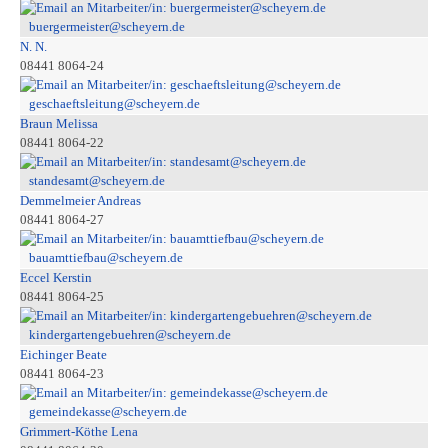
buergermeister@scheyern.de
N. N.
08441 8064-24
geschaeftsleitung@scheyern.de
Braun Melissa
08441 8064-22
standesamt@scheyern.de
Demmelmeier Andreas
08441 8064-27
bauamttiefbau@scheyern.de
Eccel Kerstin
08441 8064-25
kindergartengebuehren@scheyern.de
Eichinger Beate
08441 8064-23
gemeindekasse@scheyern.de
Grimmert-Köthe Lena