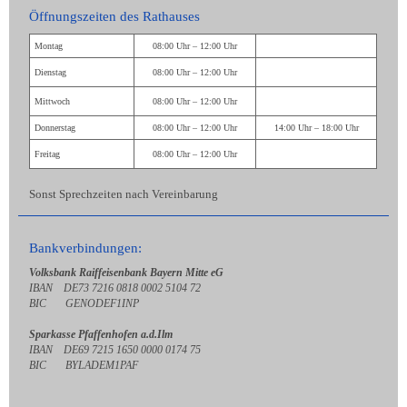
Öffnungszeiten des Rathauses
Montag
08:00 Uhr – 12:00 Uhr
Dienstag
08:00 Uhr – 12:00 Uhr
Mittwoch
08:00 Uhr – 12:00 Uhr
Donnerstag
08:00 Uhr – 12:00 Uhr
14:00 Uhr – 18:00 Uhr
Freitag
08:00 Uhr – 12:00 Uhr
Sonst Sprechzeiten nach Vereinbarung
Bankverbindungen:
Volksbank Raiffeisenbank Bayern Mitte eG
IBAN DE73 7216 0818 0002 5104 72
BIC GENODEF1INP
Sparkasse Pfaffenhofen a.d.Ilm
IBAN DE69 7215 1650 0000 0174 75
BIC BYLADEM1PAF