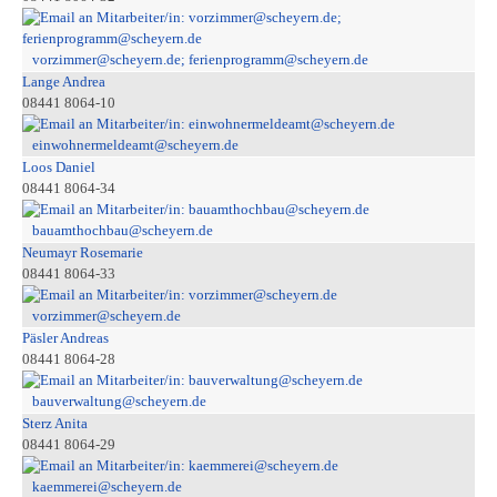
vorzimmer@scheyern.de; ferienprogramm@scheyern.de
Lange Andrea
08441 8064-10
einwohnermeldeamt@scheyern.de
Loos Daniel
08441 8064-34
bauamthochbau@scheyern.de
Neumayr Rosemarie
08441 8064-33
vorzimmer@scheyern.de
Päsler Andreas
08441 8064-28
bauverwaltung@scheyern.de
Sterz Anita
08441 8064-29
kaemmerei@scheyern.de