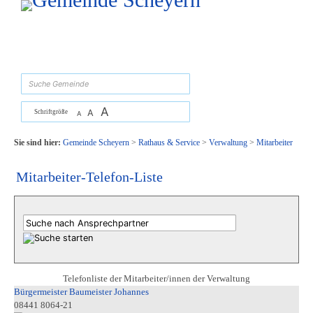
Zum Inhalt
,
zur Navigation
oder
zur Startseite
springen.
suchen
A
A
Schriftgröße
A
Sie sind hier:
Gemeinde Scheyern
>
Rathaus & Service
>
Verwaltung
>
Mitarbeiter
Mitarbeiter-Telefon-Liste
Telefonliste der Mitarbeiter/innen der Verwaltung
Bürgermeister Baumeister Johannes
08441 8064-21