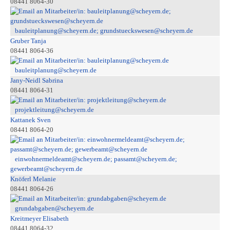
08441 8064-30
bauleitplanung@scheyern.de; grundstueckswesen@scheyern.de
Gruber Tanja
08441 8064-36
bauleitplanung@scheyern.de
Jany-Neidl Sabrina
08441 8064-31
projektleitung@scheyern.de
Kattanek Sven
08441 8064-20
einwohnermeldeamt@scheyern.de; passamt@scheyern.de;
gewerbeamt@scheyern.de
Knöferl Melanie
08441 8064-26
grundabgaben@scheyern.de
Kreitmeyer Elisabeth
08441 8064-32