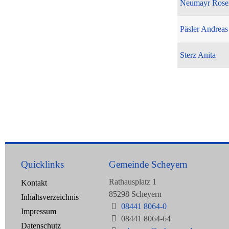
Neumayr Rose
Päsler Andreas
Sterz Anita
Quicklinks
Gemeinde Scheyern
Rathausplatz 1
Kontakt
85298 Scheyern
Inhaltsverzeichnis
08441 8064-0
Impressum
08441 8064-64
Datenschutz