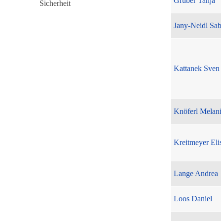
Gruber Tanja
Jany-Neidl Sab
Kattanek Sven
Knöferl Melan
Kreitmeyer Eli
Lange Andrea
Loos Daniel