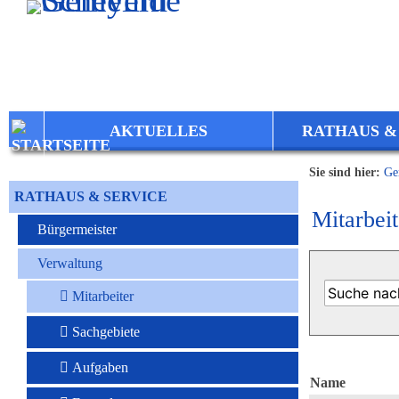
Zum Inhalt
,
zur Navigation
oder
zur Startseite
springen.
AKTUELLES
RATHAUS &
Sie sind hier:
Ge
RATHAUS & SERVICE
Mitarbeit
Bürgermeister
Verwaltung
Mitarbeiter
Sachgebiete
Aufgaben
Name