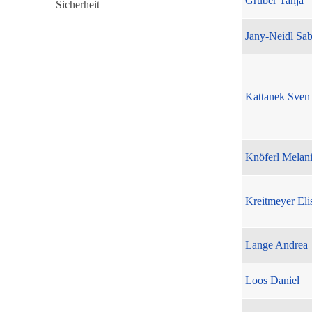
Gruber Tanja
Jany-Neidl Sab
Kattanek Sven
Knöferl Melan
Kreitmeyer Eli
Lange Andrea
Loos Daniel