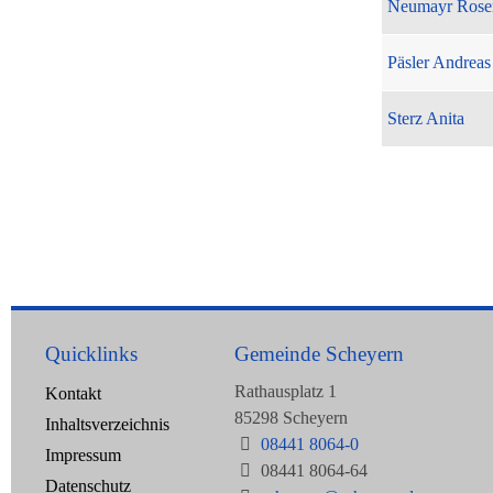
Neumayr Rose
Päsler Andreas
Sterz Anita
Quicklinks
Gemeinde Scheyern
Rathausplatz 1
Kontakt
85298 Scheyern
Inhaltsverzeichnis
08441 8064-0
Impressum
08441 8064-64
Datenschutz