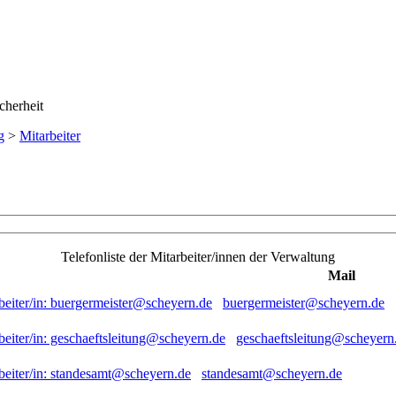
g
>
Mitarbeiter
Telefonliste der Mitarbeiter/innen der Verwaltung
Mail
buergermeister@scheyern.de
geschaeftsleitung@scheyern
standesamt@scheyern.de