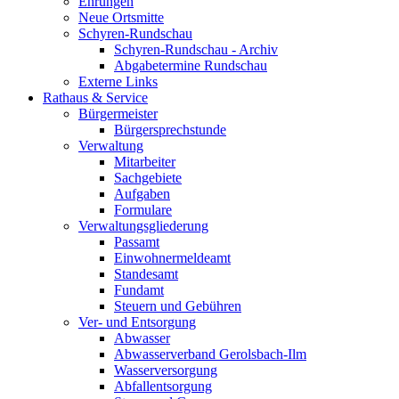
Ehrungen
Neue Ortsmitte
Schyren-Rundschau
Schyren-Rundschau - Archiv
Abgabetermine Rundschau
Externe Links
Rathaus & Service
Bürgermeister
Bürgersprechstunde
Verwaltung
Mitarbeiter
Sachgebiete
Aufgaben
Formulare
Verwaltungsgliederung
Passamt
Einwohnermeldeamt
Standesamt
Fundamt
Steuern und Gebühren
Ver- und Entsorgung
Abwasser
Abwasserverband Gerolsbach-Ilm
Wasserversorgung
Abfallentsorgung