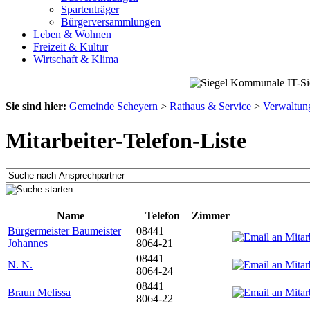
Spartenträger
Bürgerversammlungen
Leben & Wohnen
Freizeit & Kultur
Wirtschaft & Klima
Sie sind hier:
Gemeinde Scheyern
>
Rathaus & Service
>
Verwaltun
Mitarbeiter-Telefon-Liste
Name
Telefon
Zimmer
Bürgermeister Baumeister
08441
Johannes
8064-21
08441
N. N.
8064-24
08441
Braun Melissa
8064-22