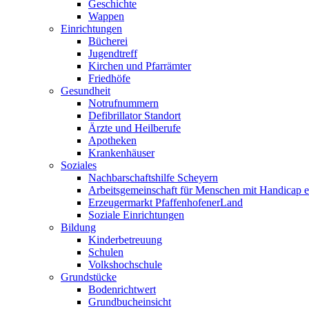
Geschichte
Wappen
Einrichtungen
Bücherei
Jugendtreff
Kirchen und Pfarrämter
Friedhöfe
Gesundheit
Notrufnummern
Defibrillator Standort
Ärzte und Heilberufe
Apotheken
Krankenhäuser
Soziales
Nachbarschaftshilfe Scheyern
Arbeitsgemeinschaft für Menschen mit Handicap e
Erzeugermarkt PfaffenhofenerLand
Soziale Einrichtungen
Bildung
Kinderbetreuung
Schulen
Volkshochschule
Grundstücke
Bodenrichtwert
Grundbucheinsicht