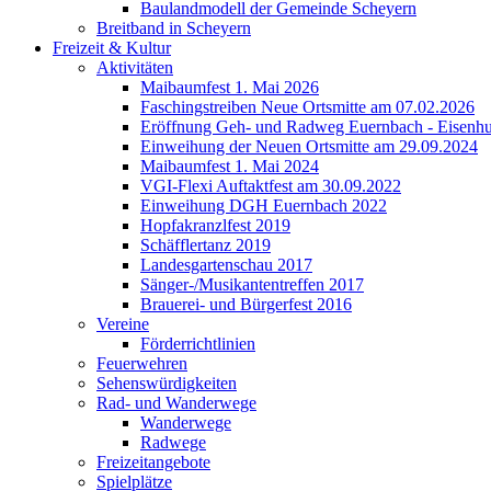
Baulandmodell der Gemeinde Scheyern
Breitband in Scheyern
Freizeit & Kultur
Aktivitäten
Maibaumfest 1. Mai 2026
Faschingstreiben Neue Ortsmitte am 07.02.2026
Eröffnung Geh- und Radweg Euernbach - Eisenhu
Einweihung der Neuen Ortsmitte am 29.09.2024
Maibaumfest 1. Mai 2024
VGI-Flexi Auftaktfest am 30.09.2022
Einweihung DGH Euernbach 2022
Hopfakranzlfest 2019
Schäfflertanz 2019
Landesgartenschau 2017
Sänger-/Musikantentreffen 2017
Brauerei- und Bürgerfest 2016
Vereine
Förderrichtlinien
Feuerwehren
Sehenswürdigkeiten
Rad- und Wanderwege
Wanderwege
Radwege
Freizeitangebote
Spielplätze