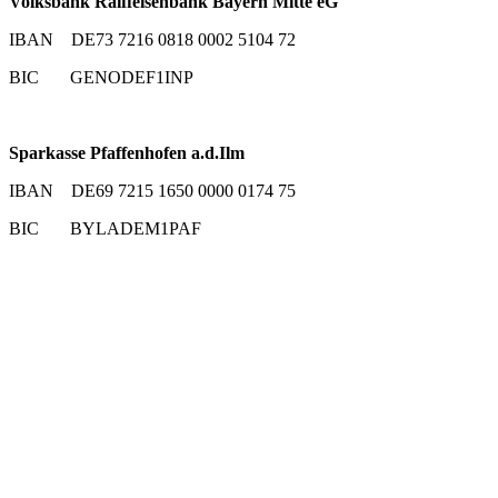
Volksbank Raiffeisenbank Bayern Mitte eG
IBAN DE73 7216 0818 0002 5104 72
BIC GENODEF1INP
Sparkasse Pfaffenhofen a.d.Ilm
IBAN DE69 7215 1650 0000 0174 75
BIC BYLADEM1PAF