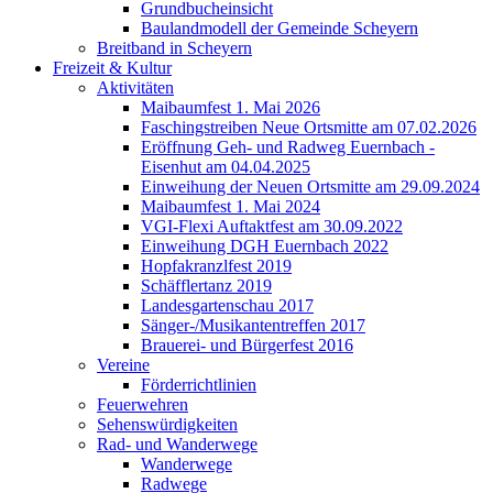
Grundbucheinsicht
Baulandmodell der Gemeinde Scheyern
Breitband in Scheyern
Freizeit & Kultur
Aktivitäten
Maibaumfest 1. Mai 2026
Faschingstreiben Neue Ortsmitte am 07.02.2026
Eröffnung Geh- und Radweg Euernbach -
Eisenhut am 04.04.2025
Einweihung der Neuen Ortsmitte am 29.09.2024
Maibaumfest 1. Mai 2024
VGI-Flexi Auftaktfest am 30.09.2022
Einweihung DGH Euernbach 2022
Hopfakranzlfest 2019
Schäfflertanz 2019
Landesgartenschau 2017
Sänger-/Musikantentreffen 2017
Brauerei- und Bürgerfest 2016
Vereine
Förderrichtlinien
Feuerwehren
Sehenswürdigkeiten
Rad- und Wanderwege
Wanderwege
Radwege