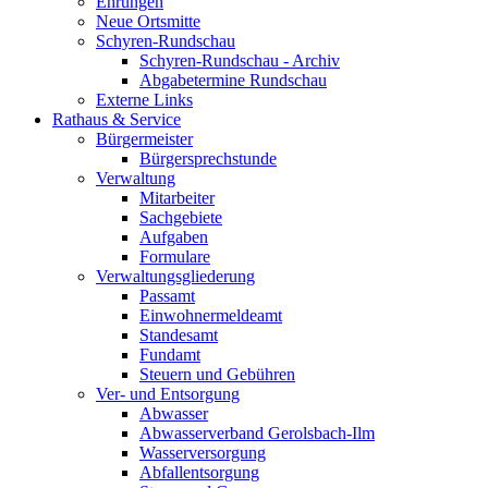
Ehrungen
Neue Ortsmitte
Schyren-Rundschau
Schyren-Rundschau - Archiv
Abgabetermine Rundschau
Externe Links
Rathaus & Service
Bürgermeister
Bürgersprechstunde
Verwaltung
Mitarbeiter
Sachgebiete
Aufgaben
Formulare
Verwaltungsgliederung
Passamt
Einwohnermeldeamt
Standesamt
Fundamt
Steuern und Gebühren
Ver- und Entsorgung
Abwasser
Abwasserverband Gerolsbach-Ilm
Wasserversorgung
Abfallentsorgung