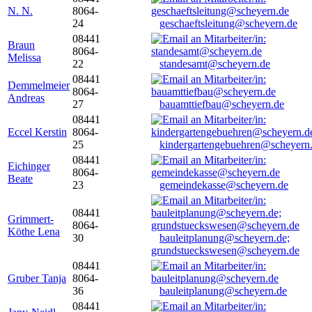
N. N.
8064-
24
geschaeftsleitung@scheyern.de
08441
Braun
8064-
Melissa
22
standesamt@scheyern.de
08441
Demmelmeier
8064-
Andreas
27
bauamttiefbau@scheyern.de
08441
Eccel Kerstin
8064-
25
kindergartengebuehren@scheyern
08441
Eichinger
8064-
Beate
23
gemeindekasse@scheyern.de
08441
Grimmert-
8064-
Köthe Lena
30
bauleitplanung@scheyern.de;
grundstueckswesen@scheyern.de
08441
Gruber Tanja
8064-
36
bauleitplanung@scheyern.de
08441