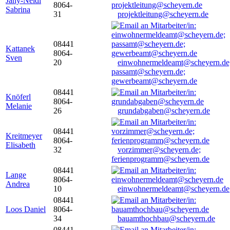
Jany-Neidl
8064-
Sabrina
31
projektleitung@scheyern.de
08441
Kattanek
8064-
Sven
20
einwohnermeldeamt@scheyern.de
passamt@scheyern.de;
gewerbeamt@scheyern.de
08441
Knöferl
8064-
Melanie
26
grundabgaben@scheyern.de
08441
Kreitmeyer
8064-
Elisabeth
32
vorzimmer@scheyern.de;
ferienprogramm@scheyern.de
08441
Lange
8064-
Andrea
10
einwohnermeldeamt@scheyern.de
08441
Loos Daniel
8064-
34
bauamthochbau@scheyern.de
08441