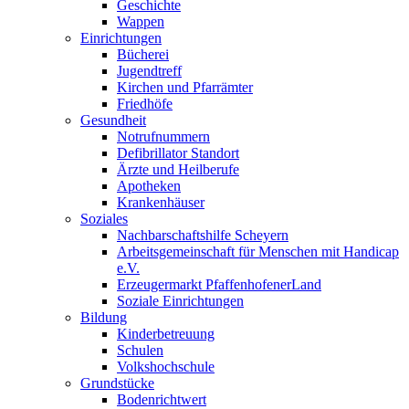
Geschichte
Wappen
Einrichtungen
Bücherei
Jugendtreff
Kirchen und Pfarrämter
Friedhöfe
Gesundheit
Notrufnummern
Defibrillator Standort
Ärzte und Heilberufe
Apotheken
Krankenhäuser
Soziales
Nachbarschaftshilfe Scheyern
Arbeitsgemeinschaft für Menschen mit Handicap
e.V.
Erzeugermarkt PfaffenhofenerLand
Soziale Einrichtungen
Bildung
Kinderbetreuung
Schulen
Volkshochschule
Grundstücke
Bodenrichtwert