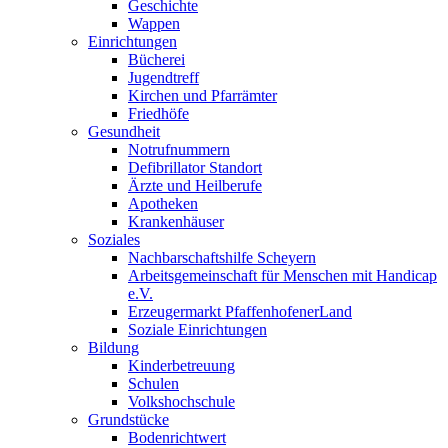
Geschichte
Wappen
Einrichtungen
Bücherei
Jugendtreff
Kirchen und Pfarrämter
Friedhöfe
Gesundheit
Notrufnummern
Defibrillator Standort
Ärzte und Heilberufe
Apotheken
Krankenhäuser
Soziales
Nachbarschaftshilfe Scheyern
Arbeitsgemeinschaft für Menschen mit Handicap
e.V.
Erzeugermarkt PfaffenhofenerLand
Soziale Einrichtungen
Bildung
Kinderbetreuung
Schulen
Volkshochschule
Grundstücke
Bodenrichtwert