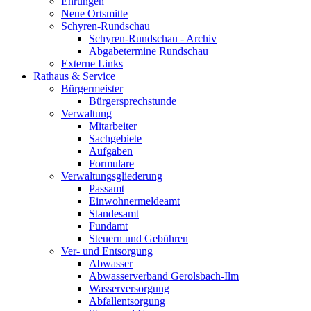
Ehrungen
Neue Ortsmitte
Schyren-Rundschau
Schyren-Rundschau - Archiv
Abgabetermine Rundschau
Externe Links
Rathaus & Service
Bürgermeister
Bürgersprechstunde
Verwaltung
Mitarbeiter
Sachgebiete
Aufgaben
Formulare
Verwaltungsgliederung
Passamt
Einwohnermeldeamt
Standesamt
Fundamt
Steuern und Gebühren
Ver- und Entsorgung
Abwasser
Abwasserverband Gerolsbach-Ilm
Wasserversorgung
Abfallentsorgung