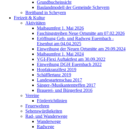
Grundbucheinsicht
Baulandmodell der Gemeinde Scheyern
Breitband in Scheyern
Freizeit & Kultur
Aktivitäten
Maibaumfest 1. Mai 2026
Faschingstreiben Neue Ortsmitte am 07.02.2026
Eröffnung Geh- und Radweg Euernbach -
Eisenhut am 04.04.2025
Einweihung der Neuen Ortsmitte am 29.09.2024
Maibaumfest 1. Mai 2024
VGI-Flexi Auftaktfest am 30.09.2022
Einweihung DGH Euernbach 2022
Hopfakranzlfest 2019
Schäfflertanz 2019
Landesgartenschau 2017
Sänger-/Musikantentreffen 2017
Brauerei- und Bürgerfest 2016
Vereine
Förderrichtlinien
Feuerwehren
Sehenswürdigkeiten
Rad- und Wanderwege
Wanderwege
Radwege