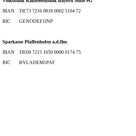
Volksbank Raiffeisenbank Bayern Mitte eG
IBAN DE73 7216 0818 0002 5104 72
BIC GENODEF1INP
Sparkasse Pfaffenhofen a.d.Ilm
IBAN DE69 7215 1650 0000 0174 75
BIC BYLADEM1PAF