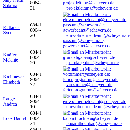
Jany-Neidl
8064-
Sabrina
31
projektleitung@scheyern.de
08441
Kattanek
8064-
Sven
20
einwohnermeldeamt@scheyern.de
passamt@scheyern.de;
gewerbeamt@scheyern.de
08441
Knöferl
8064-
Melanie
26
grundabgaben@scheyern.de
08441
Kreitmeyer
8064-
Elisabeth
32
vorzimmer@scheyern.de;
ferienprogramm@scheyern.de
08441
Lange
8064-
Andrea
10
einwohnermeldeamt@scheyern.de
08441
Loos Daniel
8064-
34
bauamthochbau@scheyern.de
08441