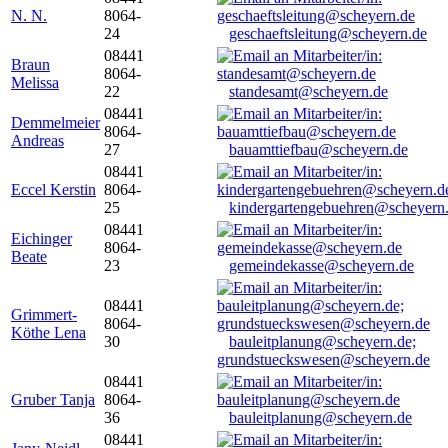
N. N.
8064-
24
geschaeftsleitung@scheyern.de
08441
Braun
8064-
Melissa
22
standesamt@scheyern.de
08441
Demmelmeier
8064-
Andreas
27
bauamttiefbau@scheyern.de
08441
Eccel Kerstin
8064-
25
kindergartengebuehren@scheyern
08441
Eichinger
8064-
Beate
23
gemeindekasse@scheyern.de
08441
Grimmert-
8064-
Köthe Lena
30
bauleitplanung@scheyern.de;
grundstueckswesen@scheyern.de
08441
Gruber Tanja
8064-
36
bauleitplanung@scheyern.de
08441