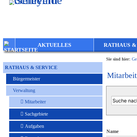
Zum Inhalt
,
zur Navigation
oder
zur Startseite
springen.
AKTUELLES
RATHAUS &
Sie sind hier:
Ge
RATHAUS & SERVICE
Mitarbeit
Bürgermeister
Verwaltung
Mitarbeiter
Sachgebiete
Aufgaben
Name