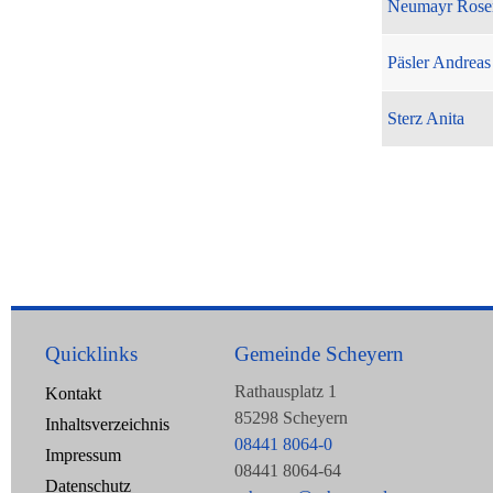
Neumayr Rose
Päsler Andreas
Sterz Anita
Quicklinks
Gemeinde Scheyern
Rathausplatz 1
Kontakt
85298 Scheyern
Inhaltsverzeichnis
08441 8064-0
Impressum
08441 8064-64
Datenschutz