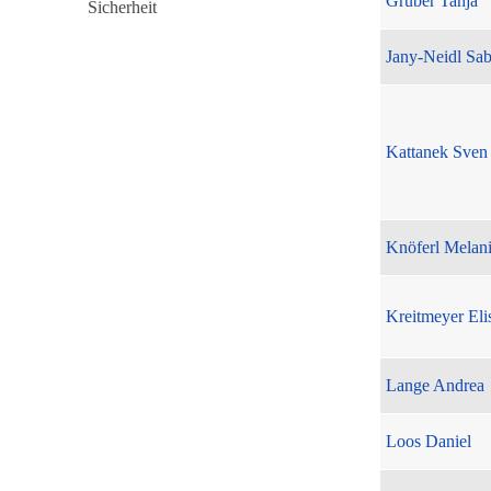
Gruber Tanja
Jany-Neidl Sab
Kattanek Sven
Knöferl Melan
Kreitmeyer Eli
Lange Andrea
Loos Daniel