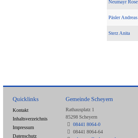
Neumayr Rose
Päsler Andreas
Sterz Anita
Quicklinks
Gemeinde Scheyern
Rathausplatz 1
Kontakt
85298 Scheyern
Inhaltsverzeichnis
08441 8064-0
Impressum
08441 8064-64
Datenschutz