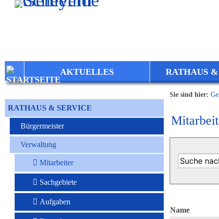
Zum Inhalt
,
zur Navigation
oder
zur Startseite
springen.
AKTUELLES
RATHAUS &
Sie sind hier:
Ge
RATHAUS & SERVICE
Mitarbeit
Bürgermeister
Verwaltung
Mitarbeiter
Sachgebiete
Aufgaben
Name