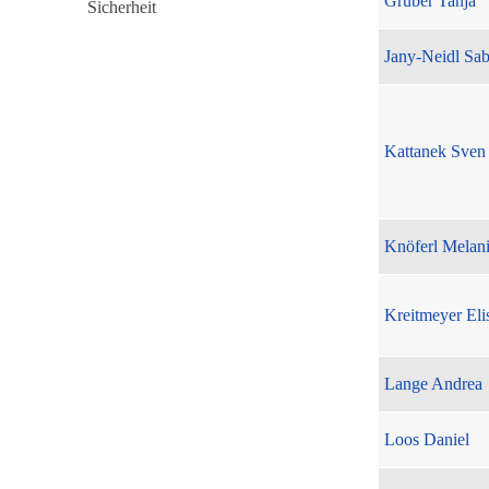
Gruber Tanja
Jany-Neidl Sab
Kattanek Sven
Knöferl Melan
Kreitmeyer Eli
Lange Andrea
Loos Daniel