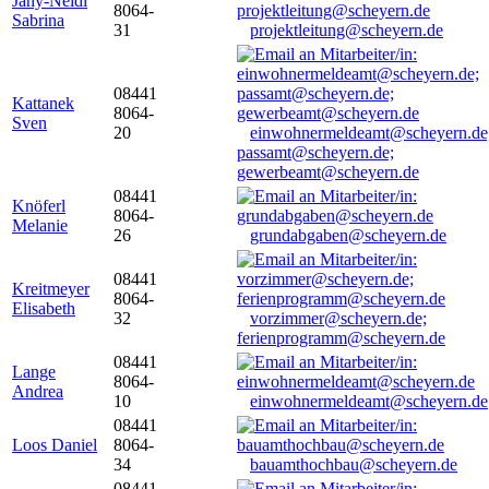
Jany-Neidl
8064-
Sabrina
31
projektleitung@scheyern.de
08441
Kattanek
8064-
Sven
20
einwohnermeldeamt@scheyern.de
passamt@scheyern.de;
gewerbeamt@scheyern.de
08441
Knöferl
8064-
Melanie
26
grundabgaben@scheyern.de
08441
Kreitmeyer
8064-
Elisabeth
32
vorzimmer@scheyern.de;
ferienprogramm@scheyern.de
08441
Lange
8064-
Andrea
10
einwohnermeldeamt@scheyern.de
08441
Loos Daniel
8064-
34
bauamthochbau@scheyern.de
08441