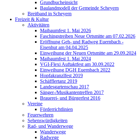
Grundbucheinsicht
Baulandmodell der Gemeinde Scheyern
Breitband in Scheyern
Freizeit & Kultur
Aktivitäten
Maibaumfest 1. Mai 2026
Faschingstreiben Neue Ortsmitte am 07.02.2026
Eröffnung Geh- und Radweg Euernbach -
Eisenhut am 04.04.2025
Einweihung der Neuen Ortsmitte am 29.09.2024
Maibaumfest 1. Mai 2024
VGI-Flexi Auftaktfest am 30.09.2022
Einweihung DGH Euernbach 2022
Hopfakranzlfest 2019
Schäfflertanz 2019
Landesgartenschau 2017
Sänger-/Musikantentreffen 2017
Brauerei- und Bürgerfest 2016
Vereine
Förderrichtlinien
Feuerwehren
Sehenswürdigkeiten
Rad- und Wanderwege
Wanderwege
Radwege