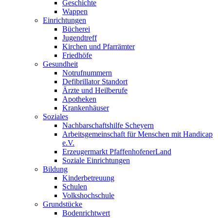
Geschichte
Wappen
Einrichtungen
Bücherei
Jugendtreff
Kirchen und Pfarrämter
Friedhöfe
Gesundheit
Notrufnummern
Defibrillator Standort
Ärzte und Heilberufe
Apotheken
Krankenhäuser
Soziales
Nachbarschaftshilfe Scheyern
Arbeitsgemeinschaft für Menschen mit Handicap
e.V.
Erzeugermarkt PfaffenhofenerLand
Soziale Einrichtungen
Bildung
Kinderbetreuung
Schulen
Volkshochschule
Grundstücke
Bodenrichtwert