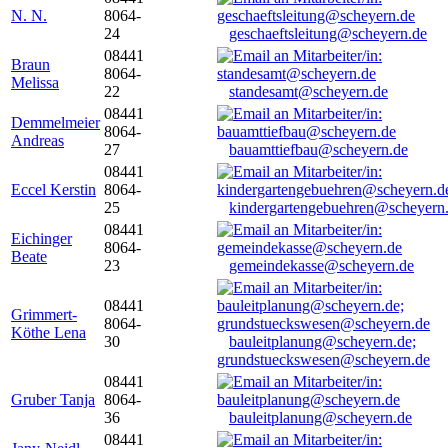
N. N.
8064-
24
geschaeftsleitung@scheyern.de
08441
Braun
8064-
Melissa
22
standesamt@scheyern.de
08441
Demmelmeier
8064-
Andreas
27
bauamttiefbau@scheyern.de
08441
Eccel Kerstin
8064-
25
kindergartengebuehren@scheyern
08441
Eichinger
8064-
Beate
23
gemeindekasse@scheyern.de
08441
Grimmert-
8064-
Köthe Lena
30
bauleitplanung@scheyern.de;
grundstueckswesen@scheyern.de
08441
Gruber Tanja
8064-
36
bauleitplanung@scheyern.de
08441