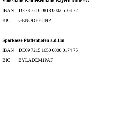
Volksbank Raiffeisenbank Bayern Mitte eG
IBAN DE73 7216 0818 0002 5104 72
BIC GENODEF1INP
Sparkasse Pfaffenhofen a.d.Ilm
IBAN DE69 7215 1650 0000 0174 75
BIC BYLADEM1PAF