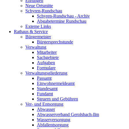
Ehrungen
Neue Ortsmitte
Schyren-Rundschau
Schyren-Rundschau - Archiv
Abgabetermine Rundschau
Externe Links
Rathaus & Service
Bürgermeister
Bürgersprechstunde
Verwaltung
Mitarbeiter
Sachgebiete
Aufgaben
Formulare
Verwaltungsgliederung
Passamt
Einwohnermeldeamt
Standesamt
Fundamt
Steuern und Gebühren
Ver- und Entsorgung
Abwasser
Abwasserverband Gerolsbach-Ilm
Wasserversorgung
Abfallentsorgung