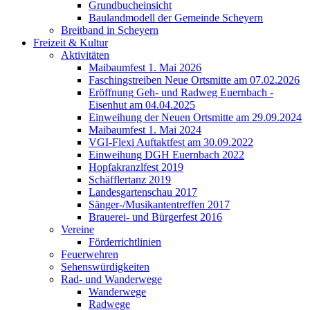
Grundbucheinsicht
Baulandmodell der Gemeinde Scheyern
Breitband in Scheyern
Freizeit & Kultur
Aktivitäten
Maibaumfest 1. Mai 2026
Faschingstreiben Neue Ortsmitte am 07.02.2026
Eröffnung Geh- und Radweg Euernbach -
Eisenhut am 04.04.2025
Einweihung der Neuen Ortsmitte am 29.09.2024
Maibaumfest 1. Mai 2024
VGI-Flexi Auftaktfest am 30.09.2022
Einweihung DGH Euernbach 2022
Hopfakranzlfest 2019
Schäfflertanz 2019
Landesgartenschau 2017
Sänger-/Musikantentreffen 2017
Brauerei- und Bürgerfest 2016
Vereine
Förderrichtlinien
Feuerwehren
Sehenswürdigkeiten
Rad- und Wanderwege
Wanderwege
Radwege