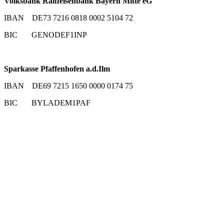
Volksbank Raiffeisenbank Bayern Mitte eG
IBAN DE73 7216 0818 0002 5104 72
BIC GENODEF1INP
Sparkasse Pfaffenhofen a.d.Ilm
IBAN DE69 7215 1650 0000 0174 75
BIC BYLADEM1PAF