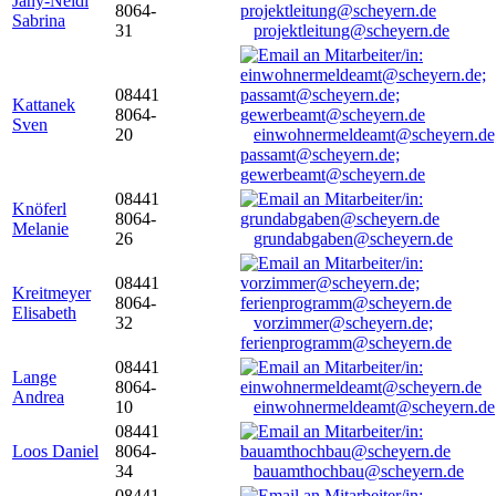
Jany-Neidl
8064-
Sabrina
31
projektleitung@scheyern.de
08441
Kattanek
8064-
Sven
20
einwohnermeldeamt@scheyern.de
passamt@scheyern.de;
gewerbeamt@scheyern.de
08441
Knöferl
8064-
Melanie
26
grundabgaben@scheyern.de
08441
Kreitmeyer
8064-
Elisabeth
32
vorzimmer@scheyern.de;
ferienprogramm@scheyern.de
08441
Lange
8064-
Andrea
10
einwohnermeldeamt@scheyern.de
08441
Loos Daniel
8064-
34
bauamthochbau@scheyern.de
08441