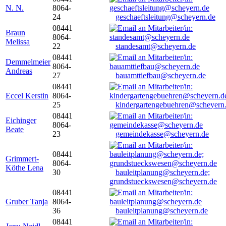
N. N.
8064-
24
geschaeftsleitung@scheyern.de
08441
Braun
8064-
Melissa
22
standesamt@scheyern.de
08441
Demmelmeier
8064-
Andreas
27
bauamttiefbau@scheyern.de
08441
Eccel Kerstin
8064-
25
kindergartengebuehren@scheyern
08441
Eichinger
8064-
Beate
23
gemeindekasse@scheyern.de
08441
Grimmert-
8064-
Köthe Lena
30
bauleitplanung@scheyern.de;
grundstueckswesen@scheyern.de
08441
Gruber Tanja
8064-
36
bauleitplanung@scheyern.de
08441