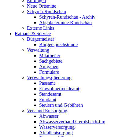
Ehrungen
Neue Ortsmitte
Schyren-Rundschau
Schyren-Rundschau - Archiv
Abgabetermine Rundschau
Externe Links
Rathaus & Service
Bürgermeister
Bürgersprechstunde
Verwaltung
Mitarbeiter
Sachgebiete
Aufgaben
Formulare
Verwaltungsgliederung
Passamt
Einwohnermeldeamt
Standesamt
Fundamt
Steuern und Gebühren
Ver- und Entsorgung
Abwasser
Abwasserverband Gerolsbach-Ilm
Wasserversorgung
Abfallentsorgung