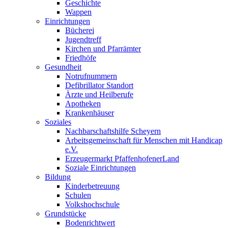
Geschichte
Wappen
Einrichtungen
Bücherei
Jugendtreff
Kirchen und Pfarrämter
Friedhöfe
Gesundheit
Notrufnummern
Defibrillator Standort
Ärzte und Heilberufe
Apotheken
Krankenhäuser
Soziales
Nachbarschaftshilfe Scheyern
Arbeitsgemeinschaft für Menschen mit Handicap
e.V.
Erzeugermarkt PfaffenhofenerLand
Soziale Einrichtungen
Bildung
Kinderbetreuung
Schulen
Volkshochschule
Grundstücke
Bodenrichtwert