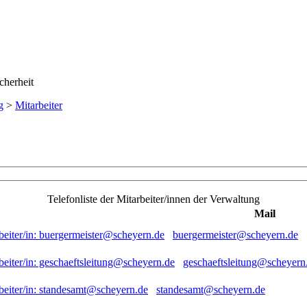
g
>
Mitarbeiter
Telefonliste der Mitarbeiter/innen der Verwaltung
Mail
buergermeister@scheyern.de
geschaeftsleitung@scheyern
standesamt@scheyern.de