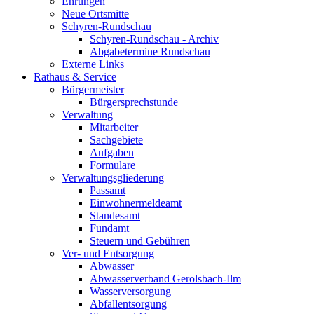
Ehrungen
Neue Ortsmitte
Schyren-Rundschau
Schyren-Rundschau - Archiv
Abgabetermine Rundschau
Externe Links
Rathaus & Service
Bürgermeister
Bürgersprechstunde
Verwaltung
Mitarbeiter
Sachgebiete
Aufgaben
Formulare
Verwaltungsgliederung
Passamt
Einwohnermeldeamt
Standesamt
Fundamt
Steuern und Gebühren
Ver- und Entsorgung
Abwasser
Abwasserverband Gerolsbach-Ilm
Wasserversorgung
Abfallentsorgung