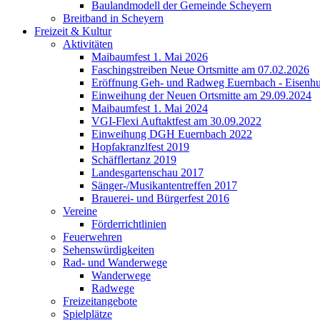
Baulandmodell der Gemeinde Scheyern
Breitband in Scheyern
Freizeit & Kultur
Aktivitäten
Maibaumfest 1. Mai 2026
Faschingstreiben Neue Ortsmitte am 07.02.2026
Eröffnung Geh- und Radweg Euernbach - Eisenhu
Einweihung der Neuen Ortsmitte am 29.09.2024
Maibaumfest 1. Mai 2024
VGI-Flexi Auftaktfest am 30.09.2022
Einweihung DGH Euernbach 2022
Hopfakranzlfest 2019
Schäfflertanz 2019
Landesgartenschau 2017
Sänger-/Musikantentreffen 2017
Brauerei- und Bürgerfest 2016
Vereine
Förderrichtlinien
Feuerwehren
Sehenswürdigkeiten
Rad- und Wanderwege
Wanderwege
Radwege
Freizeitangebote
Spielplätze