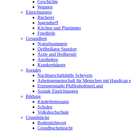
Geschichte
Wappen
Einrichtungen
Bücherei
Jugendtreff
Kirchen und Pfarrämter
Friedhöfe
Gesundheit
Notrufnummern
Defibrillator Standort
Ärzte und Heilberufe
Apotheken
Krankenhäuser
Soziales
Nachbarschaftshilfe Scheyern
Arbeitsgemeinschaft für Menschen mit Handicap e
Erzeugermarkt PfaffenhofenerLand
Soziale Einrichtungen
Bildung
Kinderbetreuung
Schulen
Volkshochschule
Grundstücke
Bodenrichtwert
Grundbucheinsicht