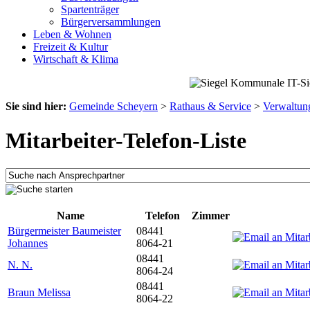
Spartenträger
Bürgerversammlungen
Leben & Wohnen
Freizeit & Kultur
Wirtschaft & Klima
Sie sind hier:
Gemeinde Scheyern
>
Rathaus & Service
>
Verwaltun
Mitarbeiter-Telefon-Liste
Name
Telefon
Zimmer
Bürgermeister Baumeister
08441
Johannes
8064-21
08441
N. N.
8064-24
08441
Braun Melissa
8064-22