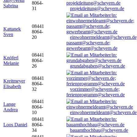
Jany-Neidl
8064-
Sabrina
31
projektleitung@scheyern.de
08441
Kattanek
8064-
Sven
20
einwohnermeldeamt@scheyern.de
passamt@scheyern.de;
gewerbeamt@scheyern.de
08441
Knöferl
8064-
Melanie
26
grundabgaben@scheyern.de
08441
Kreitmeyer
8064-
Elisabeth
32
vorzimmer@scheyern.de;
ferienprogramm@scheyern.de
08441
Lange
8064-
Andrea
10
einwohnermeldeamt@scheyern.de
08441
Loos Daniel
8064-
34
bauamthochbau@scheyern.de
08441