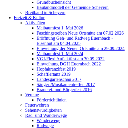
Grundbucheinsicht
Baulandmodell der Gemeinde Scheyern
Breitband in Scheyern
Freizeit & Kultur
Aktivitäten
Maibaumfest 1. Mai 2026
Faschingstreiben Neue Ortsmitte am 07.02.2026
Eröffnung Geh- und Radweg Euernbach -
Eisenhut am 04.04.2025
Einweihung der Neuen Ortsmitte am 29.09.2024
Maibaumfest 1. Mai 2024
VGI-Flexi Auftaktfest am 30.09.2022
Einweihung DGH Euernbach 2022
Hopfakranzlfest 2019
Schäfflertanz 2019
Landesgartenschau 2017
Sänger-/Musikantentreffen 2017
Brauerei- und Bürgerfest 2016
Vereine
Förderrichtlinien
Feuerwehren
Sehenswürdigkeiten
Rad- und Wanderwege
Wanderwege
Radwege