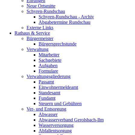
Ehrungen
Neue Ortsmitte
Schyren-Rundschau
Schyren-Rundschau - Archiv
Abgabetermine Rundschau
Externe Links
Rathaus & Service
Bürgermeister
Bürgersprechstunde
Verwaltung
Mitarbeiter
Sachgebiete
Aufgaben
Formulare
Verwaltungsgliederung
Passamt
Einwohnermeldeamt
Standesamt
Fundamt
Steuern und Gebühren
Ver- und Entsorgung
Abwasser
Abwasserverband Gerolsbach-Ilm
Wasserversorgung
Abfallentsorgung