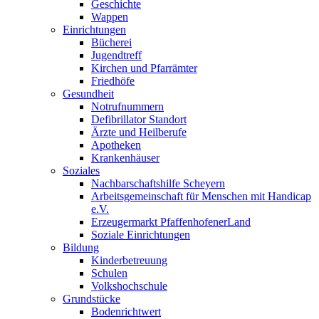
Geschichte
Wappen
Einrichtungen
Bücherei
Jugendtreff
Kirchen und Pfarrämter
Friedhöfe
Gesundheit
Notrufnummern
Defibrillator Standort
Ärzte und Heilberufe
Apotheken
Krankenhäuser
Soziales
Nachbarschaftshilfe Scheyern
Arbeitsgemeinschaft für Menschen mit Handicap
e.V.
Erzeugermarkt PfaffenhofenerLand
Soziale Einrichtungen
Bildung
Kinderbetreuung
Schulen
Volkshochschule
Grundstücke
Bodenrichtwert