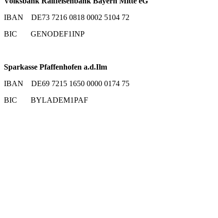
Volksbank Raiffeisenbank Bayern Mitte eG
IBAN DE73 7216 0818 0002 5104 72
BIC GENODEF1INP
Sparkasse Pfaffenhofen a.d.Ilm
IBAN DE69 7215 1650 0000 0174 75
BIC BYLADEM1PAF