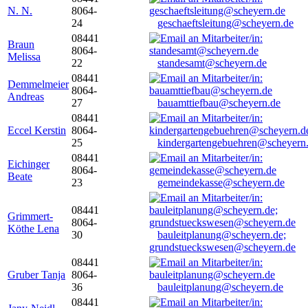
N. N.
8064-
24
geschaeftsleitung@scheyern.de
08441
Braun
8064-
Melissa
22
standesamt@scheyern.de
08441
Demmelmeier
8064-
Andreas
27
bauamttiefbau@scheyern.de
08441
Eccel Kerstin
8064-
25
kindergartengebuehren@scheyern
08441
Eichinger
8064-
Beate
23
gemeindekasse@scheyern.de
08441
Grimmert-
8064-
Köthe Lena
30
bauleitplanung@scheyern.de;
grundstueckswesen@scheyern.de
08441
Gruber Tanja
8064-
36
bauleitplanung@scheyern.de
08441