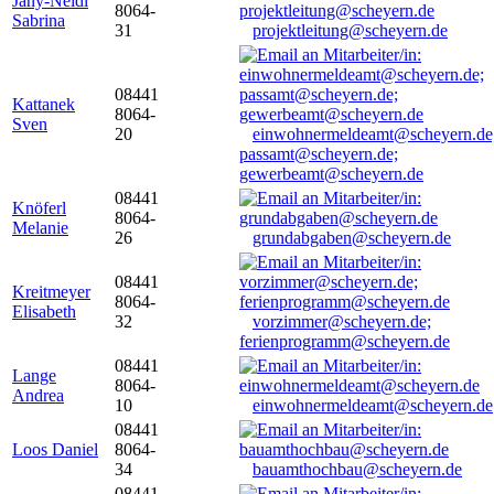
Jany-Neidl
8064-
Sabrina
31
projektleitung@scheyern.de
08441
Kattanek
8064-
Sven
20
einwohnermeldeamt@scheyern.de
passamt@scheyern.de;
gewerbeamt@scheyern.de
08441
Knöferl
8064-
Melanie
26
grundabgaben@scheyern.de
08441
Kreitmeyer
8064-
Elisabeth
32
vorzimmer@scheyern.de;
ferienprogramm@scheyern.de
08441
Lange
8064-
Andrea
10
einwohnermeldeamt@scheyern.de
08441
Loos Daniel
8064-
34
bauamthochbau@scheyern.de
08441