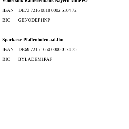
Volksbank Raiffeisenbank Bayern Mitte eG
IBAN DE73 7216 0818 0002 5104 72
BIC GENODEF1INP
Sparkasse Pfaffenhofen a.d.Ilm
IBAN DE69 7215 1650 0000 0174 75
BIC BYLADEM1PAF