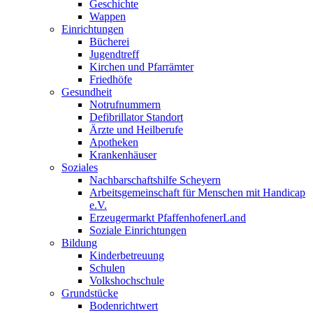
Geschichte
Wappen
Einrichtungen
Bücherei
Jugendtreff
Kirchen und Pfarrämter
Friedhöfe
Gesundheit
Notrufnummern
Defibrillator Standort
Ärzte und Heilberufe
Apotheken
Krankenhäuser
Soziales
Nachbarschaftshilfe Scheyern
Arbeitsgemeinschaft für Menschen mit Handicap
e.V.
Erzeugermarkt PfaffenhofenerLand
Soziale Einrichtungen
Bildung
Kinderbetreuung
Schulen
Volkshochschule
Grundstücke
Bodenrichtwert