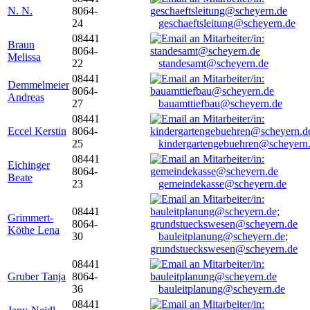
N. N.
8064-
24
geschaeftsleitung@scheyern.de
08441
Braun
8064-
Melissa
22
standesamt@scheyern.de
08441
Demmelmeier
8064-
Andreas
27
bauamttiefbau@scheyern.de
08441
Eccel Kerstin
8064-
25
kindergartengebuehren@scheyern
08441
Eichinger
8064-
Beate
23
gemeindekasse@scheyern.de
08441
Grimmert-
8064-
Köthe Lena
30
bauleitplanung@scheyern.de;
grundstueckswesen@scheyern.de
08441
Gruber Tanja
8064-
36
bauleitplanung@scheyern.de
08441