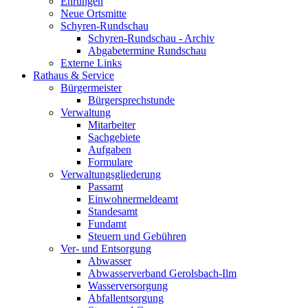
Ehrungen
Neue Ortsmitte
Schyren-Rundschau
Schyren-Rundschau - Archiv
Abgabetermine Rundschau
Externe Links
Rathaus & Service
Bürgermeister
Bürgersprechstunde
Verwaltung
Mitarbeiter
Sachgebiete
Aufgaben
Formulare
Verwaltungsgliederung
Passamt
Einwohnermeldeamt
Standesamt
Fundamt
Steuern und Gebühren
Ver- und Entsorgung
Abwasser
Abwasserverband Gerolsbach-Ilm
Wasserversorgung
Abfallentsorgung