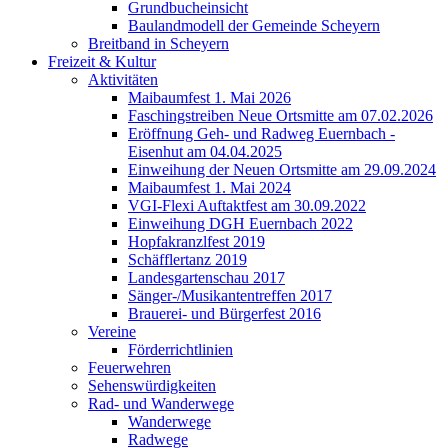
Grundbucheinsicht
Baulandmodell der Gemeinde Scheyern
Breitband in Scheyern
Freizeit & Kultur
Aktivitäten
Maibaumfest 1. Mai 2026
Faschingstreiben Neue Ortsmitte am 07.02.2026
Eröffnung Geh- und Radweg Euernbach -
Eisenhut am 04.04.2025
Einweihung der Neuen Ortsmitte am 29.09.2024
Maibaumfest 1. Mai 2024
VGI-Flexi Auftaktfest am 30.09.2022
Einweihung DGH Euernbach 2022
Hopfakranzlfest 2019
Schäfflertanz 2019
Landesgartenschau 2017
Sänger-/Musikantentreffen 2017
Brauerei- und Bürgerfest 2016
Vereine
Förderrichtlinien
Feuerwehren
Sehenswürdigkeiten
Rad- und Wanderwege
Wanderwege
Radwege