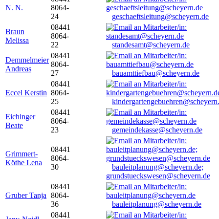
N. N.
8064-
24
geschaeftsleitung@scheyern.de
08441
Braun
8064-
Melissa
22
standesamt@scheyern.de
08441
Demmelmeier
8064-
Andreas
27
bauamttiefbau@scheyern.de
08441
Eccel Kerstin
8064-
25
kindergartengebuehren@scheyern
08441
Eichinger
8064-
Beate
23
gemeindekasse@scheyern.de
08441
Grimmert-
8064-
Köthe Lena
30
bauleitplanung@scheyern.de;
grundstueckswesen@scheyern.de
08441
Gruber Tanja
8064-
36
bauleitplanung@scheyern.de
08441