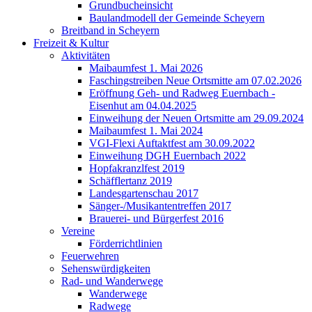
Grundbucheinsicht
Baulandmodell der Gemeinde Scheyern
Breitband in Scheyern
Freizeit & Kultur
Aktivitäten
Maibaumfest 1. Mai 2026
Faschingstreiben Neue Ortsmitte am 07.02.2026
Eröffnung Geh- und Radweg Euernbach -
Eisenhut am 04.04.2025
Einweihung der Neuen Ortsmitte am 29.09.2024
Maibaumfest 1. Mai 2024
VGI-Flexi Auftaktfest am 30.09.2022
Einweihung DGH Euernbach 2022
Hopfakranzlfest 2019
Schäfflertanz 2019
Landesgartenschau 2017
Sänger-/Musikantentreffen 2017
Brauerei- und Bürgerfest 2016
Vereine
Förderrichtlinien
Feuerwehren
Sehenswürdigkeiten
Rad- und Wanderwege
Wanderwege
Radwege