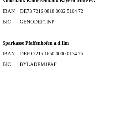
Volksbank Raiffeisenbank Bayern Mitte eG
IBAN DE73 7216 0818 0002 5104 72
BIC GENODEF1INP
Sparkasse Pfaffenhofen a.d.Ilm
IBAN DE69 7215 1650 0000 0174 75
BIC BYLADEM1PAF