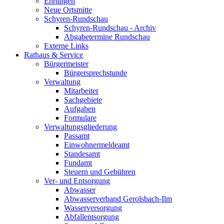
Ehrungen
Neue Ortsmitte
Schyren-Rundschau
Schyren-Rundschau - Archiv
Abgabetermine Rundschau
Externe Links
Rathaus & Service
Bürgermeister
Bürgersprechstunde
Verwaltung
Mitarbeiter
Sachgebiete
Aufgaben
Formulare
Verwaltungsgliederung
Passamt
Einwohnermeldeamt
Standesamt
Fundamt
Steuern und Gebühren
Ver- und Entsorgung
Abwasser
Abwasserverband Gerolsbach-Ilm
Wasserversorgung
Abfallentsorgung