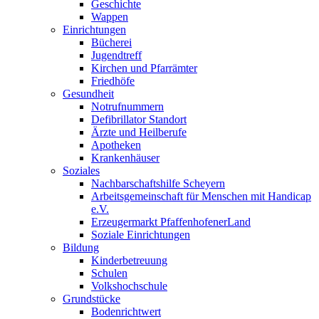
Geschichte
Wappen
Einrichtungen
Bücherei
Jugendtreff
Kirchen und Pfarrämter
Friedhöfe
Gesundheit
Notrufnummern
Defibrillator Standort
Ärzte und Heilberufe
Apotheken
Krankenhäuser
Soziales
Nachbarschaftshilfe Scheyern
Arbeitsgemeinschaft für Menschen mit Handicap
e.V.
Erzeugermarkt PfaffenhofenerLand
Soziale Einrichtungen
Bildung
Kinderbetreuung
Schulen
Volkshochschule
Grundstücke
Bodenrichtwert