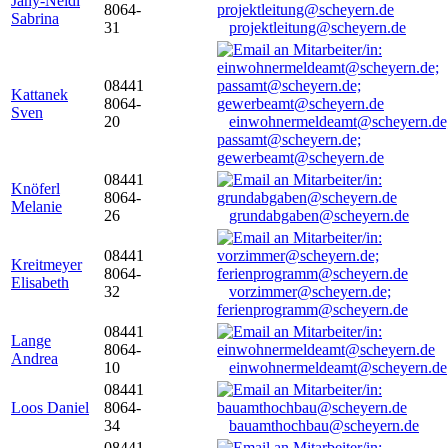
Jany-Neidl
8064-
Sabrina
31
projektleitung@scheyern.de
08441
Kattanek
8064-
Sven
20
einwohnermeldeamt@scheyern.de
passamt@scheyern.de;
gewerbeamt@scheyern.de
08441
Knöferl
8064-
Melanie
26
grundabgaben@scheyern.de
08441
Kreitmeyer
8064-
Elisabeth
32
vorzimmer@scheyern.de;
ferienprogramm@scheyern.de
08441
Lange
8064-
Andrea
10
einwohnermeldeamt@scheyern.de
08441
Loos Daniel
8064-
34
bauamthochbau@scheyern.de
08441