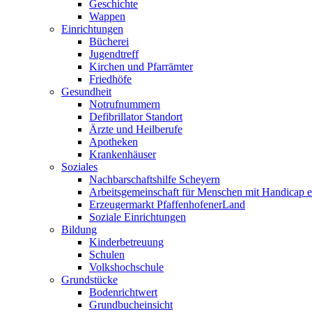
Geschichte
Wappen
Einrichtungen
Bücherei
Jugendtreff
Kirchen und Pfarrämter
Friedhöfe
Gesundheit
Notrufnummern
Defibrillator Standort
Ärzte und Heilberufe
Apotheken
Krankenhäuser
Soziales
Nachbarschaftshilfe Scheyern
Arbeitsgemeinschaft für Menschen mit Handicap e
Erzeugermarkt PfaffenhofenerLand
Soziale Einrichtungen
Bildung
Kinderbetreuung
Schulen
Volkshochschule
Grundstücke
Bodenrichtwert
Grundbucheinsicht