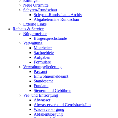
Ehrungen
Neue Ortsmitte
Schyren-Rundschau
Schyren-Rundschau - Archiv
Abgabetermine Rundschau
Externe Links
Rathaus & Service
Bürgermeister
Bürgersprechstunde
Verwaltung
Mitarbeiter
Sachgebiete
Aufgaben
Formulare
Verwaltungsgliederung
Passamt
Einwohnermeldeamt
Standesamt
Fundamt
Steuern und Gebühren
Ver- und Entsorgung
Abwasser
Abwasserverband Gerolsbach-Ilm
Wasserversorgung
Abfallentsorgung