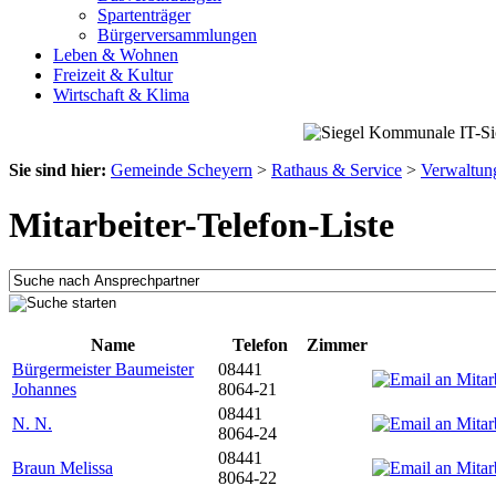
Spartenträger
Bürgerversammlungen
Leben & Wohnen
Freizeit & Kultur
Wirtschaft & Klima
Sie sind hier:
Gemeinde Scheyern
>
Rathaus & Service
>
Verwaltun
Mitarbeiter-Telefon-Liste
Name
Telefon
Zimmer
Bürgermeister Baumeister
08441
Johannes
8064-21
08441
N. N.
8064-24
08441
Braun Melissa
8064-22