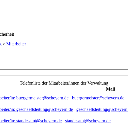
g
>
Mitarbeiter
Telefonliste der Mitarbeiter/innen der Verwaltung
Mail
buergermeister@scheyern.de
geschaeftsleitung@scheyern
standesamt@scheyern.de