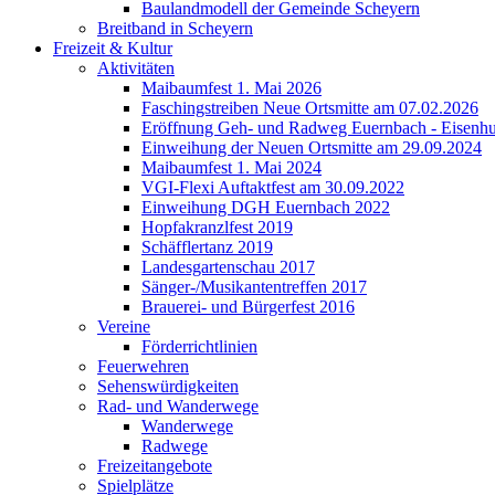
Baulandmodell der Gemeinde Scheyern
Breitband in Scheyern
Freizeit & Kultur
Aktivitäten
Maibaumfest 1. Mai 2026
Faschingstreiben Neue Ortsmitte am 07.02.2026
Eröffnung Geh- und Radweg Euernbach - Eisenhu
Einweihung der Neuen Ortsmitte am 29.09.2024
Maibaumfest 1. Mai 2024
VGI-Flexi Auftaktfest am 30.09.2022
Einweihung DGH Euernbach 2022
Hopfakranzlfest 2019
Schäfflertanz 2019
Landesgartenschau 2017
Sänger-/Musikantentreffen 2017
Brauerei- und Bürgerfest 2016
Vereine
Förderrichtlinien
Feuerwehren
Sehenswürdigkeiten
Rad- und Wanderwege
Wanderwege
Radwege
Freizeitangebote
Spielplätze