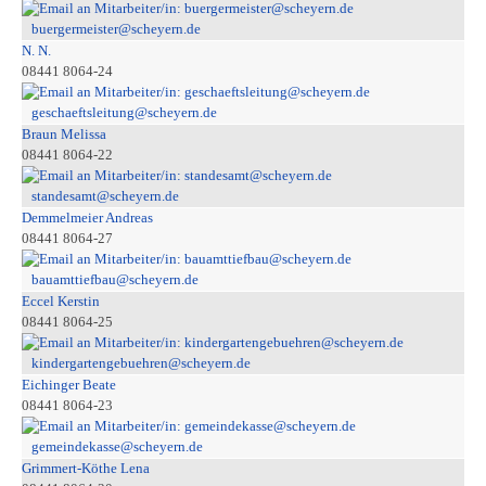
buergermeister@scheyern.de
N. N.
08441 8064-24
geschaeftsleitung@scheyern.de
Braun Melissa
08441 8064-22
standesamt@scheyern.de
Demmelmeier Andreas
08441 8064-27
bauamttiefbau@scheyern.de
Eccel Kerstin
08441 8064-25
kindergartengebuehren@scheyern.de
Eichinger Beate
08441 8064-23
gemeindekasse@scheyern.de
Grimmert-Köthe Lena