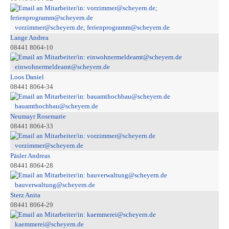
vorzimmer@scheyern.de; ferienprogramm@scheyern.de
Lange Andrea
08441 8064-10
einwohnermeldeamt@scheyern.de
Loos Daniel
08441 8064-34
bauamthochbau@scheyern.de
Neumayr Rosemarie
08441 8064-33
vorzimmer@scheyern.de
Päsler Andreas
08441 8064-28
bauverwaltung@scheyern.de
Sterz Anita
08441 8064-29
kaemmerei@scheyern.de