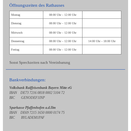
Öffnungszeiten des Rathauses
Montag
08:00 Uhr – 12:00 Uhr
Dienstag
08:00 Uhr – 12:00 Uhr
Mittwoch
08:00 Uhr – 12:00 Uhr
Donnerstag
08:00 Uhr – 12:00 Uhr
14:00 Uhr – 18:00 Uhr
Freitag
08:00 Uhr – 12:00 Uhr
Sonst Sprechzeiten nach Vereinbarung
Bankverbindungen:
Volksbank Raiffeisenbank Bayern Mitte eG
IBAN DE73 7216 0818 0002 5104 72
BIC GENODEF1INP
Sparkasse Pfaffenhofen a.d.Ilm
IBAN DE69 7215 1650 0000 0174 75
BIC BYLADEM1PAF