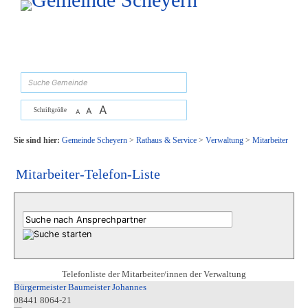
Zum Inhalt
,
zur Navigation
oder
zur Startseite
springen.
suchen
A
A
Schriftgröße
A
Sie sind hier:
Gemeinde Scheyern
>
Rathaus & Service
>
Verwaltung
>
Mitarbeiter
Mitarbeiter-Telefon-Liste
Telefonliste der Mitarbeiter/innen der Verwaltung
Bürgermeister Baumeister Johannes
08441 8064-21