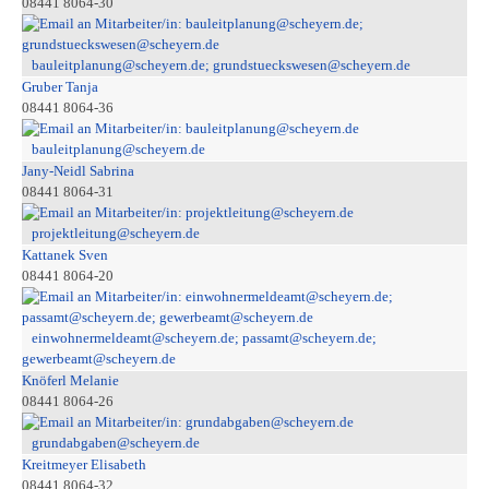
08441 8064-30
bauleitplanung@scheyern.de; grundstueckswesen@scheyern.de
Gruber Tanja
08441 8064-36
bauleitplanung@scheyern.de
Jany-Neidl Sabrina
08441 8064-31
projektleitung@scheyern.de
Kattanek Sven
08441 8064-20
einwohnermeldeamt@scheyern.de; passamt@scheyern.de;
gewerbeamt@scheyern.de
Knöferl Melanie
08441 8064-26
grundabgaben@scheyern.de
Kreitmeyer Elisabeth
08441 8064-32