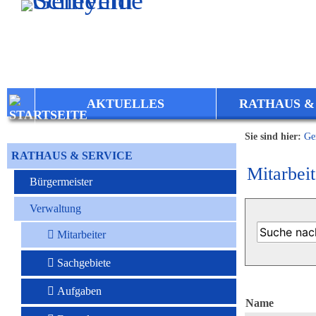
Zum Inhalt
,
zur Navigation
oder
zur Startseite
springen.
AKTUELLES
RATHAUS &
Sie sind hier:
Ge
RATHAUS & SERVICE
Mitarbeit
Bürgermeister
Verwaltung
Mitarbeiter
Sachgebiete
Aufgaben
Name