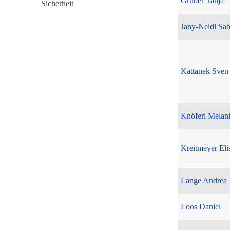
Gruber Tanja
Jany-Neidl Sab
Kattanek Sven
Knöferl Melan
Kreitmeyer Eli
Lange Andrea
Loos Daniel