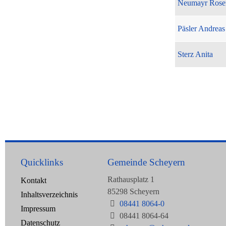
Neumayr Rose
Päsler Andreas
Sterz Anita
Quicklinks
Gemeinde Scheyern
Rathausplatz 1
Kontakt
85298 Scheyern
Inhaltsverzeichnis
08441 8064-0
Impressum
08441 8064-64
Datenschutz