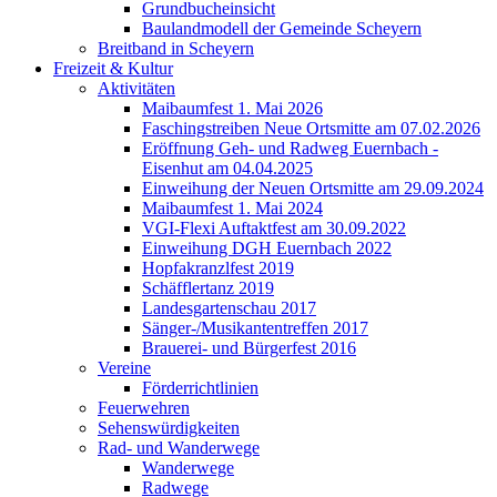
Grundbucheinsicht
Baulandmodell der Gemeinde Scheyern
Breitband in Scheyern
Freizeit & Kultur
Aktivitäten
Maibaumfest 1. Mai 2026
Faschingstreiben Neue Ortsmitte am 07.02.2026
Eröffnung Geh- und Radweg Euernbach -
Eisenhut am 04.04.2025
Einweihung der Neuen Ortsmitte am 29.09.2024
Maibaumfest 1. Mai 2024
VGI-Flexi Auftaktfest am 30.09.2022
Einweihung DGH Euernbach 2022
Hopfakranzlfest 2019
Schäfflertanz 2019
Landesgartenschau 2017
Sänger-/Musikantentreffen 2017
Brauerei- und Bürgerfest 2016
Vereine
Förderrichtlinien
Feuerwehren
Sehenswürdigkeiten
Rad- und Wanderwege
Wanderwege
Radwege