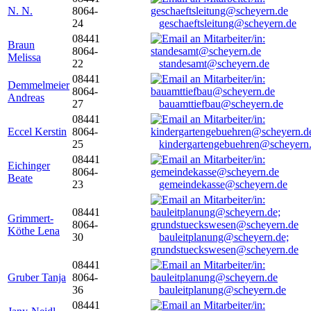
N. N.
8064-
24
geschaeftsleitung@scheyern.de
08441
Braun
8064-
Melissa
22
standesamt@scheyern.de
08441
Demmelmeier
8064-
Andreas
27
bauamttiefbau@scheyern.de
08441
Eccel Kerstin
8064-
25
kindergartengebuehren@scheyern
08441
Eichinger
8064-
Beate
23
gemeindekasse@scheyern.de
08441
Grimmert-
8064-
Köthe Lena
30
bauleitplanung@scheyern.de;
grundstueckswesen@scheyern.de
08441
Gruber Tanja
8064-
36
bauleitplanung@scheyern.de
08441