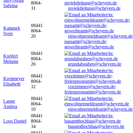
Jany-Neidl
8064-
Sabrina
31
projektleitung@scheyern.de
08441
Kattanek
8064-
Sven
20
einwohnermeldeamt@scheyern.de
passamt@scheyern.de;
gewerbeamt@scheyern.de
08441
Knöferl
8064-
Melanie
26
grundabgaben@scheyern.de
08441
Kreitmeyer
8064-
Elisabeth
32
vorzimmer@scheyern.de;
ferienprogramm@scheyern.de
08441
Lange
8064-
Andrea
10
einwohnermeldeamt@scheyern.de
08441
Loos Daniel
8064-
34
bauamthochbau@scheyern.de
08441