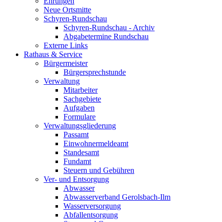
Ehrungen
Neue Ortsmitte
Schyren-Rundschau
Schyren-Rundschau - Archiv
Abgabetermine Rundschau
Externe Links
Rathaus & Service
Bürgermeister
Bürgersprechstunde
Verwaltung
Mitarbeiter
Sachgebiete
Aufgaben
Formulare
Verwaltungsgliederung
Passamt
Einwohnermeldeamt
Standesamt
Fundamt
Steuern und Gebühren
Ver- und Entsorgung
Abwasser
Abwasserverband Gerolsbach-Ilm
Wasserversorgung
Abfallentsorgung