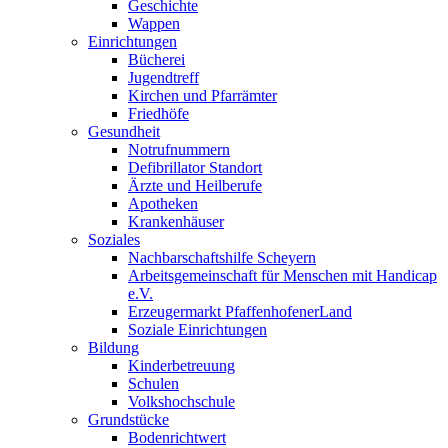
Geschichte
Wappen
Einrichtungen
Bücherei
Jugendtreff
Kirchen und Pfarrämter
Friedhöfe
Gesundheit
Notrufnummern
Defibrillator Standort
Ärzte und Heilberufe
Apotheken
Krankenhäuser
Soziales
Nachbarschaftshilfe Scheyern
Arbeitsgemeinschaft für Menschen mit Handicap
e.V.
Erzeugermarkt PfaffenhofenerLand
Soziale Einrichtungen
Bildung
Kinderbetreuung
Schulen
Volkshochschule
Grundstücke
Bodenrichtwert