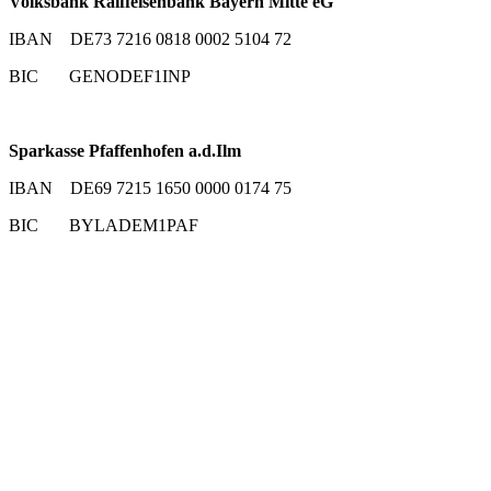
Volksbank Raiffeisenbank Bayern Mitte eG
IBAN DE73 7216 0818 0002 5104 72
BIC GENODEF1INP
Sparkasse Pfaffenhofen a.d.Ilm
IBAN DE69 7215 1650 0000 0174 75
BIC BYLADEM1PAF