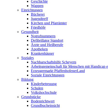
Geschichte
Wappen
Einrichtungen
Bücherei
Jugendtreff
Kirchen und Pfarrämter
Friedhöfe
Gesundheit
Notrufnummern
Defibrillator Standort
Ärzte und Heilberufe
Apotheken
Krankenhäuser
Soziales
Nachbarschaftshilfe Scheyern
Arbeitsgemeinschaft für Menschen mit Handicap e
Erzeugermarkt PfaffenhofenerLand
Soziale Einrichtungen
Bildung
Kinderbetreuung
Schulen
Volkshochschule
Grundstücke
Bodenrichtwert
Grundbucheinsicht