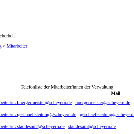
g
>
Mitarbeiter
Telefonliste der Mitarbeiter/innen der Verwaltung
Mail
buergermeister@scheyern.de
geschaeftsleitung@scheyern
standesamt@scheyern.de