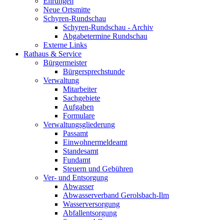
Ehrungen
Neue Ortsmitte
Schyren-Rundschau
Schyren-Rundschau - Archiv
Abgabetermine Rundschau
Externe Links
Rathaus & Service
Bürgermeister
Bürgersprechstunde
Verwaltung
Mitarbeiter
Sachgebiete
Aufgaben
Formulare
Verwaltungsgliederung
Passamt
Einwohnermeldeamt
Standesamt
Fundamt
Steuern und Gebühren
Ver- und Entsorgung
Abwasser
Abwasserverband Gerolsbach-Ilm
Wasserversorgung
Abfallentsorgung