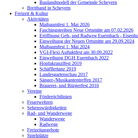
Baulandmodell der Gemeinde Scheyern
Breitband in Scheyern
Freizeit & Kultur
Aktivitäten
Maibaumfest 1. Mai 2026
Faschingstreiben Neue Ortsmitte am 07.02.2026
Eröffnung Geh- und Radweg Euernbach - Eisenhu
Einweihung der Neuen Ortsmitte am 29.09.2024
Maibaumfest 1. Mai 2024
VGI-Flexi Auftaktfest am 30.09.2022
Einweihung DGH Euernbach 2022
Hopfakranzlfest 2019
Schäfflertanz 2019
Landesgartenschau 2017
Sänger-/Musikantentreffen 2017
Brauerei- und Bürgerfest 2016
Vereine
Förderrichtlinien
Feuerwehren
Sehenswürdigkeiten
Rad- und Wanderwege
Wanderwege
Radwege
Freizeitangebote
Spielplätze