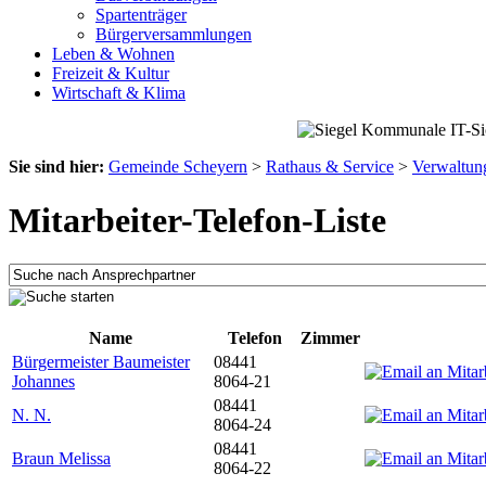
Spartenträger
Bürgerversammlungen
Leben & Wohnen
Freizeit & Kultur
Wirtschaft & Klima
Sie sind hier:
Gemeinde Scheyern
>
Rathaus & Service
>
Verwaltun
Mitarbeiter-Telefon-Liste
Name
Telefon
Zimmer
Bürgermeister Baumeister
08441
Johannes
8064-21
08441
N. N.
8064-24
08441
Braun Melissa
8064-22