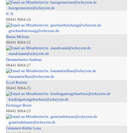
buergermeister@scheyern.de
N. N.
08441 8064-24
geschaeftsleitung@scheyern.de
Braun Melissa
08441 8064-22
standesamt@scheyern.de
Demmelmeier Andreas
08441 8064-27
bauamttiefbau@scheyern.de
Eccel Kerstin
08441 8064-25
kindergartengebuehren@scheyern.de
Eichinger Beate
08441 8064-23
gemeindekasse@scheyern.de
Grimmert-Köthe Lena