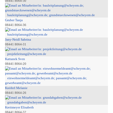
08441 8064-30
bauleitplanung@scheyern.de; grundstueckswesen@scheyern.de
Gruber Tanja
08441 8064-36
bauleitplanung@scheyern.de
Jany-Neidl Sabrina
08441 8064-31
projektleitung@scheyern.de
Kattanek Sven
08441 8064-20
einwohnermeldeamt@scheyern.de; passamt@scheyern.de;
gewerbeamt@scheyern.de
Knöferl Melanie
08441 8064-26
grundabgaben@scheyern.de
Kreitmeyer Elisabeth
08441 8064-32