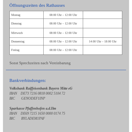
Öffnungszeiten des Rathauses
Montag
08:00 Uhr – 12:00 Uhr
Dienstag
08:00 Uhr – 12:00 Uhr
Mittwoch
08:00 Uhr – 12:00 Uhr
Donnerstag
08:00 Uhr – 12:00 Uhr
14:00 Uhr – 18:00 Uhr
Freitag
08:00 Uhr – 12:00 Uhr
Sonst Sprechzeiten nach Vereinbarung
Bankverbindungen:
Volksbank Raiffeisenbank Bayern Mitte eG
IBAN DE73 7216 0818 0002 5104 72
BIC GENODEF1INP
Sparkasse Pfaffenhofen a.d.Ilm
IBAN DE69 7215 1650 0000 0174 75
BIC BYLADEM1PAF