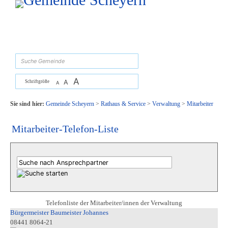
Zum Inhalt
,
zur Navigation
oder
zur Startseite
springen.
suchen
A
A
Schriftgröße
A
Sie sind hier:
Gemeinde Scheyern
>
Rathaus & Service
>
Verwaltung
>
Mitarbeiter
Mitarbeiter-Telefon-Liste
Telefonliste der Mitarbeiter/innen der Verwaltung
Bürgermeister Baumeister Johannes
08441 8064-21