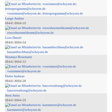
vorzimmer@scheyern.de; ferienprogramm@scheyern.de
Lange Andrea
08441 8064-10
einwohnermeldeamt@scheyern.de
Loos Daniel
08441 8064-34
bauamthochbau@scheyern.de
Neumayr Rosemarie
08441 8064-33
vorzimmer@scheyern.de
Päsler Andreas
08441 8064-28
bauverwaltung@scheyern.de
Sterz Anita
08441 8064-29
kaemmerei@scheyern.de