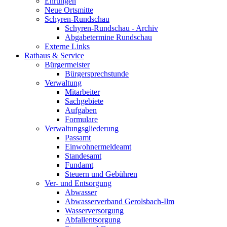
Ehrungen
Neue Ortsmitte
Schyren-Rundschau
Schyren-Rundschau - Archiv
Abgabetermine Rundschau
Externe Links
Rathaus & Service
Bürgermeister
Bürgersprechstunde
Verwaltung
Mitarbeiter
Sachgebiete
Aufgaben
Formulare
Verwaltungsgliederung
Passamt
Einwohnermeldeamt
Standesamt
Fundamt
Steuern und Gebühren
Ver- und Entsorgung
Abwasser
Abwasserverband Gerolsbach-Ilm
Wasserversorgung
Abfallentsorgung