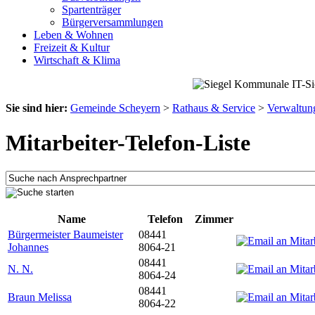
Spartenträger
Bürgerversammlungen
Leben & Wohnen
Freizeit & Kultur
Wirtschaft & Klima
Sie sind hier:
Gemeinde Scheyern
>
Rathaus & Service
>
Verwaltun
Mitarbeiter-Telefon-Liste
Name
Telefon
Zimmer
Bürgermeister Baumeister
08441
Johannes
8064-21
08441
N. N.
8064-24
08441
Braun Melissa
8064-22