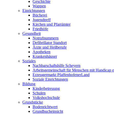
Geschichte
Wappen
Einrichtungen
Bücherei
Jugendtreff
Kirchen und Pfarrämter
Friedhöfe
Gesundheit
Notrufnummern
Defibrillator Standort
Ärzte und Heilberufe
Apotheken
Krankenhäuser
Soziales
Nachbarschaftshilfe Scheyern
Arbeitsgemeinschaft für Menschen mit Handicap e
Erzeugermarkt PfaffenhofenerLand
Soziale Einrichtungen
Bildung
Kinderbetreuung
Schulen
Volkshochschule
Grundstücke
Bodenrichtwert
Grundbucheinsicht