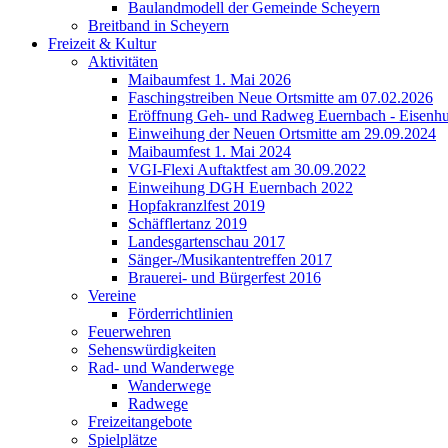
Baulandmodell der Gemeinde Scheyern
Breitband in Scheyern
Freizeit & Kultur
Aktivitäten
Maibaumfest 1. Mai 2026
Faschingstreiben Neue Ortsmitte am 07.02.2026
Eröffnung Geh- und Radweg Euernbach - Eisenhu
Einweihung der Neuen Ortsmitte am 29.09.2024
Maibaumfest 1. Mai 2024
VGI-Flexi Auftaktfest am 30.09.2022
Einweihung DGH Euernbach 2022
Hopfakranzlfest 2019
Schäfflertanz 2019
Landesgartenschau 2017
Sänger-/Musikantentreffen 2017
Brauerei- und Bürgerfest 2016
Vereine
Förderrichtlinien
Feuerwehren
Sehenswürdigkeiten
Rad- und Wanderwege
Wanderwege
Radwege
Freizeitangebote
Spielplätze