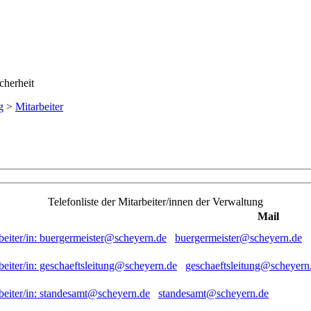
g
>
Mitarbeiter
Telefonliste der Mitarbeiter/innen der Verwaltung
Mail
buergermeister@scheyern.de
geschaeftsleitung@scheyern
standesamt@scheyern.de