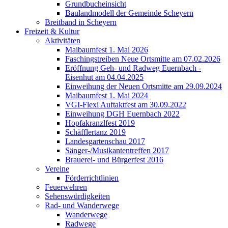
Grundbucheinsicht
Baulandmodell der Gemeinde Scheyern
Breitband in Scheyern
Freizeit & Kultur
Aktivitäten
Maibaumfest 1. Mai 2026
Faschingstreiben Neue Ortsmitte am 07.02.2026
Eröffnung Geh- und Radweg Euernbach -
Eisenhut am 04.04.2025
Einweihung der Neuen Ortsmitte am 29.09.2024
Maibaumfest 1. Mai 2024
VGI-Flexi Auftaktfest am 30.09.2022
Einweihung DGH Euernbach 2022
Hopfakranzlfest 2019
Schäfflertanz 2019
Landesgartenschau 2017
Sänger-/Musikantentreffen 2017
Brauerei- und Bürgerfest 2016
Vereine
Förderrichtlinien
Feuerwehren
Sehenswürdigkeiten
Rad- und Wanderwege
Wanderwege
Radwege