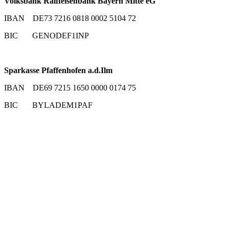
Volksbank Raiffeisenbank Bayern Mitte eG
IBAN DE73 7216 0818 0002 5104 72
BIC GENODEF1INP
Sparkasse Pfaffenhofen a.d.Ilm
IBAN DE69 7215 1650 0000 0174 75
BIC BYLADEM1PAF