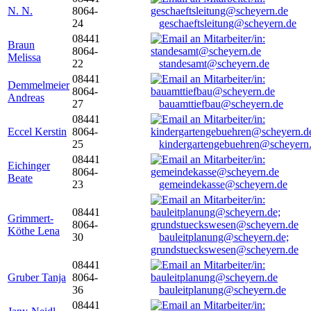
N. N.
8064-
24
geschaeftsleitung@scheyern.de
08441
Braun
8064-
Melissa
22
standesamt@scheyern.de
08441
Demmelmeier
8064-
Andreas
27
bauamttiefbau@scheyern.de
08441
Eccel Kerstin
8064-
25
kindergartengebuehren@scheyern
08441
Eichinger
8064-
Beate
23
gemeindekasse@scheyern.de
08441
Grimmert-
8064-
Köthe Lena
30
bauleitplanung@scheyern.de;
grundstueckswesen@scheyern.de
08441
Gruber Tanja
8064-
36
bauleitplanung@scheyern.de
08441