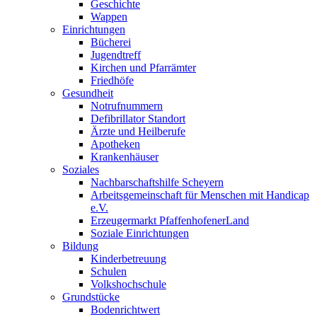
Geschichte
Wappen
Einrichtungen
Bücherei
Jugendtreff
Kirchen und Pfarrämter
Friedhöfe
Gesundheit
Notrufnummern
Defibrillator Standort
Ärzte und Heilberufe
Apotheken
Krankenhäuser
Soziales
Nachbarschaftshilfe Scheyern
Arbeitsgemeinschaft für Menschen mit Handicap
e.V.
Erzeugermarkt PfaffenhofenerLand
Soziale Einrichtungen
Bildung
Kinderbetreuung
Schulen
Volkshochschule
Grundstücke
Bodenrichtwert