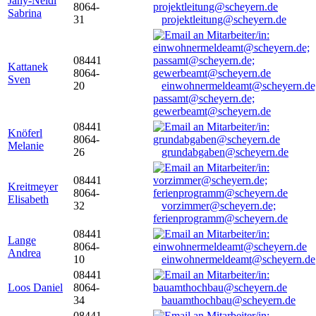
Jany-Neidl
8064-
Sabrina
31
projektleitung@scheyern.de
08441
Kattanek
8064-
Sven
20
einwohnermeldeamt@scheyern.de
passamt@scheyern.de;
gewerbeamt@scheyern.de
08441
Knöferl
8064-
Melanie
26
grundabgaben@scheyern.de
08441
Kreitmeyer
8064-
Elisabeth
32
vorzimmer@scheyern.de;
ferienprogramm@scheyern.de
08441
Lange
8064-
Andrea
10
einwohnermeldeamt@scheyern.de
08441
Loos Daniel
8064-
34
bauamthochbau@scheyern.de
08441