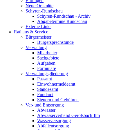
Ehrungen
Neue Ortsmitte
Schyren-Rundschau
Schyren-Rundschau - Archiv
Abgabetermine Rundschau
Externe Links
Rathaus & Service
Bürgermeister
Bürgersprechstunde
Verwaltung
Mitarbeiter
Sachgebiete
Aufgaben
Formulare
Verwaltungsgliederung
Passamt
Einwohnermeldeamt
Standesamt
Fundamt
Steuern und Gebühren
Ver- und Entsorgung
Abwasser
Abwasserverband Gerolsbach-Ilm
Wasserversorgung
Abfallentsorgung