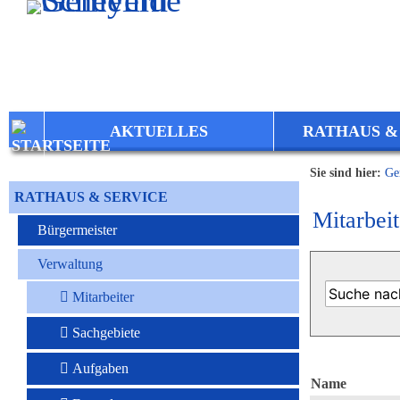
Zum Inhalt
,
zur Navigation
oder
zur Startseite
springen.
AKTUELLES
RATHAUS &
Sie sind hier:
Ge
RATHAUS & SERVICE
Mitarbeit
Bürgermeister
Verwaltung
Mitarbeiter
Sachgebiete
Aufgaben
Name