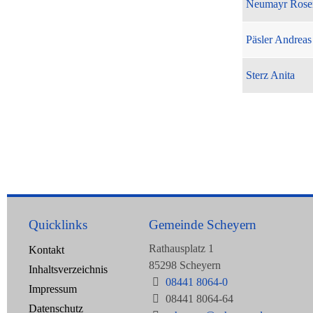
Neumayr Rose
Päsler Andreas
Sterz Anita
Quicklinks
Gemeinde Scheyern
Rathausplatz 1
Kontakt
85298 Scheyern
Inhaltsverzeichnis
08441 8064-0
Impressum
08441 8064-64
Datenschutz