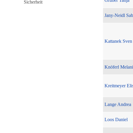
Gruber Tanja
Jany-Neidl Sab
Kattanek Sven
Knöferl Melan
Kreitmeyer Eli
Lange Andrea
Loos Daniel