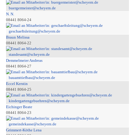
buergermeister@scheyern.de
N. N.
08441 8064-24
geschaeftsleitung@scheyern.de
Braun Melissa
08441 8064-22
standesamt@scheyern.de
Demmelmeier Andreas
08441 8064-27
bauamttiefbau@scheyern.de
Eccel Kerstin
08441 8064-25
kindergartengebuehren@scheyern.de
Eichinger Beate
08441 8064-23
gemeindekasse@scheyern.de
Grimmert-Köthe Lena