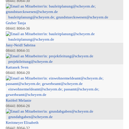
08441 8064-30
bauleitplanung@scheyern.de; grundstueckswesen@scheyern.de
Gruber Tanja
08441 8064-36
bauleitplanung@scheyern.de
Jany-Neidl Sabrina
08441 8064-31
projektleitung@scheyern.de
Kattanek Sven
08441 8064-20
einwohnermeldeamt@scheyern.de; passamt@scheyern.de;
gewerbeamt@scheyern.de
Knöferl Melanie
08441 8064-26
grundabgaben@scheyern.de
Kreitmeyer Elisabeth
08441 8064-32