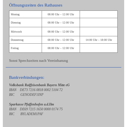
Öffnungszeiten des Rathauses
Montag
08:00 Uhr – 12:00 Uhr
Dienstag
08:00 Uhr – 12:00 Uhr
Mittwoch
08:00 Uhr – 12:00 Uhr
Donnerstag
08:00 Uhr – 12:00 Uhr
14:00 Uhr – 18:00 Uhr
Freitag
08:00 Uhr – 12:00 Uhr
Sonst Sprechzeiten nach Vereinbarung
Bankverbindungen:
Volksbank Raiffeisenbank Bayern Mitte eG
IBAN DE73 7216 0818 0002 5104 72
BIC GENODEF1INP
Sparkasse Pfaffenhofen a.d.Ilm
IBAN DE69 7215 1650 0000 0174 75
BIC BYLADEM1PAF