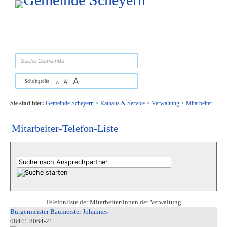
Zum Inhalt
,
zur Navigation
oder
zur Startseite
springen.
suchen
A
A
Schriftgröße
A
Sie sind hier:
Gemeinde Scheyern
>
Rathaus & Service
>
Verwaltung
>
Mitarbeiter
Mitarbeiter-Telefon-Liste
Telefonliste der Mitarbeiter/innen der Verwaltung
Bürgermeister Baumeister Johannes
08441 8064-21