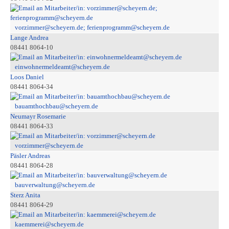
vorzimmer@scheyern.de; ferienprogramm@scheyern.de
Lange Andrea
08441 8064-10
einwohnermeldeamt@scheyern.de
Loos Daniel
08441 8064-34
bauamthochbau@scheyern.de
Neumayr Rosemarie
08441 8064-33
vorzimmer@scheyern.de
Päsler Andreas
08441 8064-28
bauverwaltung@scheyern.de
Sterz Anita
08441 8064-29
kaemmerei@scheyern.de