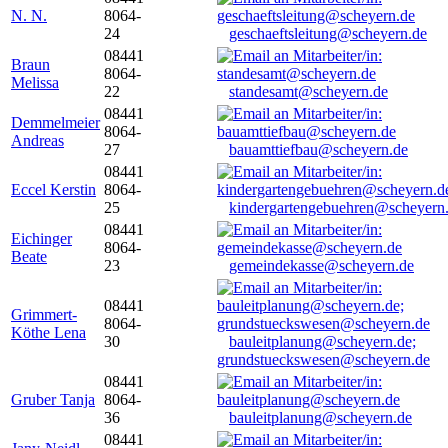
N. N.
8064-
24
geschaeftsleitung@scheyern.de
08441
Braun
8064-
Melissa
22
standesamt@scheyern.de
08441
Demmelmeier
8064-
Andreas
27
bauamttiefbau@scheyern.de
08441
Eccel Kerstin
8064-
25
kindergartengebuehren@scheyern
08441
Eichinger
8064-
Beate
23
gemeindekasse@scheyern.de
08441
Grimmert-
8064-
Köthe Lena
30
bauleitplanung@scheyern.de;
grundstueckswesen@scheyern.de
08441
Gruber Tanja
8064-
36
bauleitplanung@scheyern.de
08441