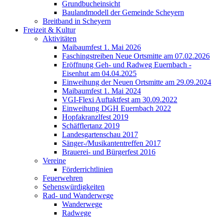
Grundbucheinsicht
Baulandmodell der Gemeinde Scheyern
Breitband in Scheyern
Freizeit & Kultur
Aktivitäten
Maibaumfest 1. Mai 2026
Faschingstreiben Neue Ortsmitte am 07.02.2026
Eröffnung Geh- und Radweg Euernbach -
Eisenhut am 04.04.2025
Einweihung der Neuen Ortsmitte am 29.09.2024
Maibaumfest 1. Mai 2024
VGI-Flexi Auftaktfest am 30.09.2022
Einweihung DGH Euernbach 2022
Hopfakranzlfest 2019
Schäfflertanz 2019
Landesgartenschau 2017
Sänger-/Musikantentreffen 2017
Brauerei- und Bürgerfest 2016
Vereine
Förderrichtlinien
Feuerwehren
Sehenswürdigkeiten
Rad- und Wanderwege
Wanderwege
Radwege