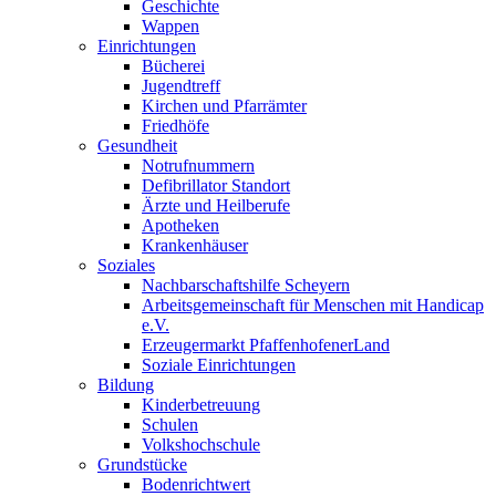
Geschichte
Wappen
Einrichtungen
Bücherei
Jugendtreff
Kirchen und Pfarrämter
Friedhöfe
Gesundheit
Notrufnummern
Defibrillator Standort
Ärzte und Heilberufe
Apotheken
Krankenhäuser
Soziales
Nachbarschaftshilfe Scheyern
Arbeitsgemeinschaft für Menschen mit Handicap
e.V.
Erzeugermarkt PfaffenhofenerLand
Soziale Einrichtungen
Bildung
Kinderbetreuung
Schulen
Volkshochschule
Grundstücke
Bodenrichtwert