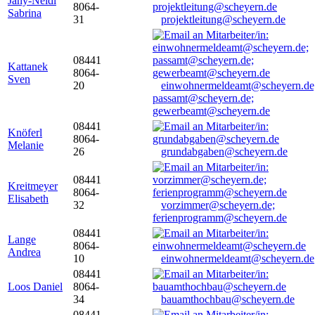
Jany-Neidl
8064-
Sabrina
31
projektleitung@scheyern.de
08441
Kattanek
8064-
Sven
20
einwohnermeldeamt@scheyern.de
passamt@scheyern.de;
gewerbeamt@scheyern.de
08441
Knöferl
8064-
Melanie
26
grundabgaben@scheyern.de
08441
Kreitmeyer
8064-
Elisabeth
32
vorzimmer@scheyern.de;
ferienprogramm@scheyern.de
08441
Lange
8064-
Andrea
10
einwohnermeldeamt@scheyern.de
08441
Loos Daniel
8064-
34
bauamthochbau@scheyern.de
08441