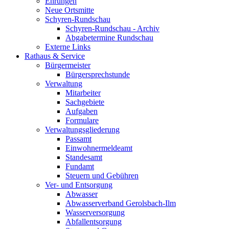
Ehrungen
Neue Ortsmitte
Schyren-Rundschau
Schyren-Rundschau - Archiv
Abgabetermine Rundschau
Externe Links
Rathaus & Service
Bürgermeister
Bürgersprechstunde
Verwaltung
Mitarbeiter
Sachgebiete
Aufgaben
Formulare
Verwaltungsgliederung
Passamt
Einwohnermeldeamt
Standesamt
Fundamt
Steuern und Gebühren
Ver- und Entsorgung
Abwasser
Abwasserverband Gerolsbach-Ilm
Wasserversorgung
Abfallentsorgung