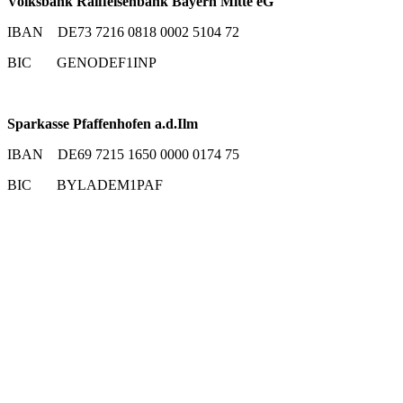
Volksbank Raiffeisenbank Bayern Mitte eG
IBAN DE73 7216 0818 0002 5104 72
BIC GENODEF1INP
Sparkasse Pfaffenhofen a.d.Ilm
IBAN DE69 7215 1650 0000 0174 75
BIC BYLADEM1PAF