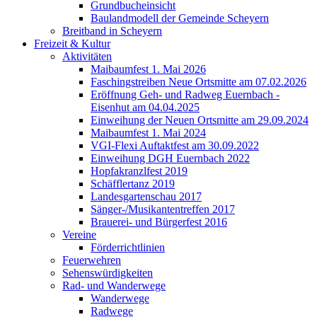
Grundbucheinsicht
Baulandmodell der Gemeinde Scheyern
Breitband in Scheyern
Freizeit & Kultur
Aktivitäten
Maibaumfest 1. Mai 2026
Faschingstreiben Neue Ortsmitte am 07.02.2026
Eröffnung Geh- und Radweg Euernbach -
Eisenhut am 04.04.2025
Einweihung der Neuen Ortsmitte am 29.09.2024
Maibaumfest 1. Mai 2024
VGI-Flexi Auftaktfest am 30.09.2022
Einweihung DGH Euernbach 2022
Hopfakranzlfest 2019
Schäfflertanz 2019
Landesgartenschau 2017
Sänger-/Musikantentreffen 2017
Brauerei- und Bürgerfest 2016
Vereine
Förderrichtlinien
Feuerwehren
Sehenswürdigkeiten
Rad- und Wanderwege
Wanderwege
Radwege