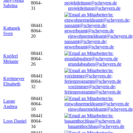
Jany-Neidl
8064-
Sabrina
31
projektleitung@scheyern.de
08441
Kattanek
8064-
Sven
20
einwohnermeldeamt@scheyern.de
passamt@scheyern.de;
gewerbeamt@scheyern.de
08441
Knöferl
8064-
Melanie
26
grundabgaben@scheyern.de
08441
Kreitmeyer
8064-
Elisabeth
32
vorzimmer@scheyern.de;
ferienprogramm@scheyern.de
08441
Lange
8064-
Andrea
10
einwohnermeldeamt@scheyern.de
08441
Loos Daniel
8064-
34
bauamthochbau@scheyern.de
08441