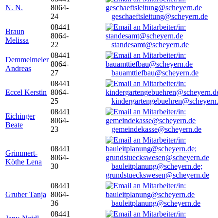
N. N.
8064-
24
geschaeftsleitung@scheyern.de
08441
Braun
8064-
Melissa
22
standesamt@scheyern.de
08441
Demmelmeier
8064-
Andreas
27
bauamttiefbau@scheyern.de
08441
Eccel Kerstin
8064-
25
kindergartengebuehren@scheyern
08441
Eichinger
8064-
Beate
23
gemeindekasse@scheyern.de
08441
Grimmert-
8064-
Köthe Lena
30
bauleitplanung@scheyern.de;
grundstueckswesen@scheyern.de
08441
Gruber Tanja
8064-
36
bauleitplanung@scheyern.de
08441