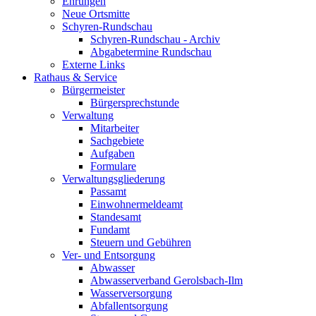
Ehrungen
Neue Ortsmitte
Schyren-Rundschau
Schyren-Rundschau - Archiv
Abgabetermine Rundschau
Externe Links
Rathaus & Service
Bürgermeister
Bürgersprechstunde
Verwaltung
Mitarbeiter
Sachgebiete
Aufgaben
Formulare
Verwaltungsgliederung
Passamt
Einwohnermeldeamt
Standesamt
Fundamt
Steuern und Gebühren
Ver- und Entsorgung
Abwasser
Abwasserverband Gerolsbach-Ilm
Wasserversorgung
Abfallentsorgung