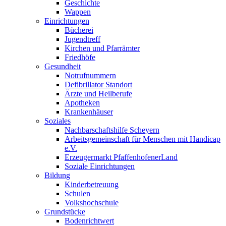
Geschichte
Wappen
Einrichtungen
Bücherei
Jugendtreff
Kirchen und Pfarrämter
Friedhöfe
Gesundheit
Notrufnummern
Defibrillator Standort
Ärzte und Heilberufe
Apotheken
Krankenhäuser
Soziales
Nachbarschaftshilfe Scheyern
Arbeitsgemeinschaft für Menschen mit Handicap
e.V.
Erzeugermarkt PfaffenhofenerLand
Soziale Einrichtungen
Bildung
Kinderbetreuung
Schulen
Volkshochschule
Grundstücke
Bodenrichtwert