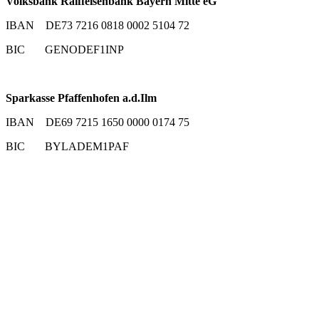
Volksbank Raiffeisenbank Bayern Mitte eG
IBAN DE73 7216 0818 0002 5104 72
BIC GENODEF1INP
Sparkasse Pfaffenhofen a.d.Ilm
IBAN DE69 7215 1650 0000 0174 75
BIC BYLADEM1PAF