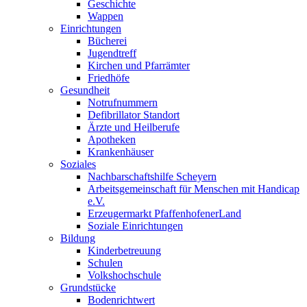
Geschichte
Wappen
Einrichtungen
Bücherei
Jugendtreff
Kirchen und Pfarrämter
Friedhöfe
Gesundheit
Notrufnummern
Defibrillator Standort
Ärzte und Heilberufe
Apotheken
Krankenhäuser
Soziales
Nachbarschaftshilfe Scheyern
Arbeitsgemeinschaft für Menschen mit Handicap
e.V.
Erzeugermarkt PfaffenhofenerLand
Soziale Einrichtungen
Bildung
Kinderbetreuung
Schulen
Volkshochschule
Grundstücke
Bodenrichtwert