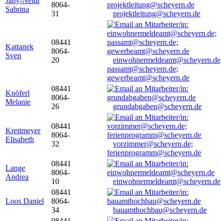
Jany-Neidl
8064-
Sabrina
31
projektleitung@scheyern.de
08441
Kattanek
8064-
Sven
20
einwohnermeldeamt@scheyern.de
passamt@scheyern.de;
gewerbeamt@scheyern.de
08441
Knöferl
8064-
Melanie
26
grundabgaben@scheyern.de
08441
Kreitmeyer
8064-
Elisabeth
32
vorzimmer@scheyern.de;
ferienprogramm@scheyern.de
08441
Lange
8064-
Andrea
10
einwohnermeldeamt@scheyern.de
08441
Loos Daniel
8064-
34
bauamthochbau@scheyern.de
08441