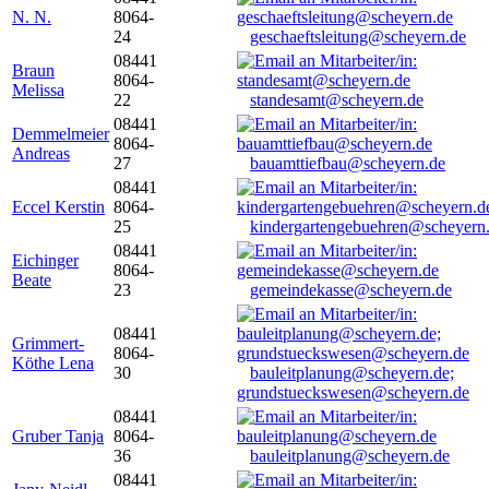
N. N.
8064-
24
geschaeftsleitung@scheyern.de
08441
Braun
8064-
Melissa
22
standesamt@scheyern.de
08441
Demmelmeier
8064-
Andreas
27
bauamttiefbau@scheyern.de
08441
Eccel Kerstin
8064-
25
kindergartengebuehren@scheyern
08441
Eichinger
8064-
Beate
23
gemeindekasse@scheyern.de
08441
Grimmert-
8064-
Köthe Lena
30
bauleitplanung@scheyern.de;
grundstueckswesen@scheyern.de
08441
Gruber Tanja
8064-
36
bauleitplanung@scheyern.de
08441