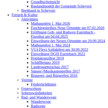
Grundbucheinsicht
Baulandmodell der Gemeinde Scheyern
Breitband in Scheyern
Freizeit & Kultur
Aktivitäten
Maibaumfest 1. Mai 2026
Faschingstreiben Neue Ortsmitte am 07.02.2026
Eröffnung Geh- und Radweg Euernbach -
Eisenhut am 04.04.2025
Einweihung der Neuen Ortsmitte am 29.09.2024
Maibaumfest 1. Mai 2024
VGI-Flexi Auftaktfest am 30.09.2022
Einweihung DGH Euernbach 2022
Hopfakranzlfest 2019
Schäfflertanz 2019
Landesgartenschau 2017
Sänger-/Musikantentreffen 2017
Brauerei- und Bürgerfest 2016
Vereine
Förderrichtlinien
Feuerwehren
Sehenswürdigkeiten
Rad- und Wanderwege
Wanderwege
Radwege