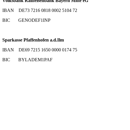
Volksbank Raiffeisenbank Bayern Mitte eG
IBAN DE73 7216 0818 0002 5104 72
BIC GENODEF1INP
Sparkasse Pfaffenhofen a.d.Ilm
IBAN DE69 7215 1650 0000 0174 75
BIC BYLADEM1PAF