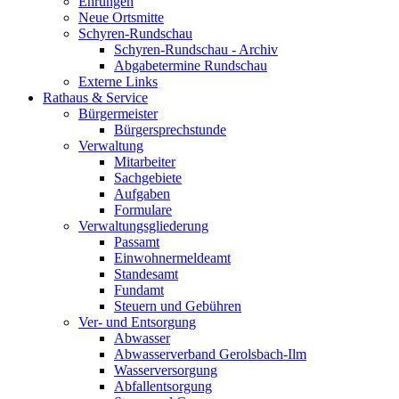
Ehrungen
Neue Ortsmitte
Schyren-Rundschau
Schyren-Rundschau - Archiv
Abgabetermine Rundschau
Externe Links
Rathaus & Service
Bürgermeister
Bürgersprechstunde
Verwaltung
Mitarbeiter
Sachgebiete
Aufgaben
Formulare
Verwaltungsgliederung
Passamt
Einwohnermeldeamt
Standesamt
Fundamt
Steuern und Gebühren
Ver- und Entsorgung
Abwasser
Abwasserverband Gerolsbach-Ilm
Wasserversorgung
Abfallentsorgung