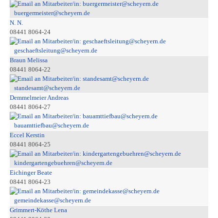
buergermeister@scheyern.de
N. N.
08441 8064-24
geschaeftsleitung@scheyern.de
Braun Melissa
08441 8064-22
standesamt@scheyern.de
Demmelmeier Andreas
08441 8064-27
bauamttiefbau@scheyern.de
Eccel Kerstin
08441 8064-25
kindergartengebuehren@scheyern.de
Eichinger Beate
08441 8064-23
gemeindekasse@scheyern.de
Grimmert-Köthe Lena