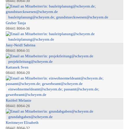
08441 8064-30
bauleitplanung@scheyern.de; grundstueckswesen@scheyern.de
Gruber Tanja
08441 8064-36
bauleitplanung@scheyern.de
Jany-Neidl Sabrina
08441 8064-31
projektleitung@scheyern.de
Kattanek Sven
08441 8064-20
einwohnermeldeamt@scheyern.de; passamt@scheyern.de;
gewerbeamt@scheyern.de
Knöferl Melanie
08441 8064-26
grundabgaben@scheyern.de
Kreitmeyer Elisabeth
08441 8064-32