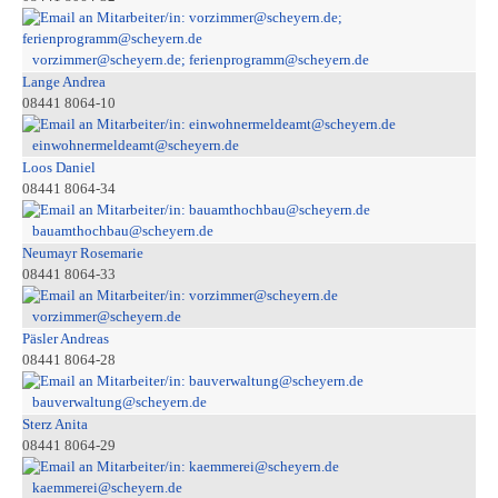
vorzimmer@scheyern.de; ferienprogramm@scheyern.de
Lange Andrea
08441 8064-10
einwohnermeldeamt@scheyern.de
Loos Daniel
08441 8064-34
bauamthochbau@scheyern.de
Neumayr Rosemarie
08441 8064-33
vorzimmer@scheyern.de
Päsler Andreas
08441 8064-28
bauverwaltung@scheyern.de
Sterz Anita
08441 8064-29
kaemmerei@scheyern.de