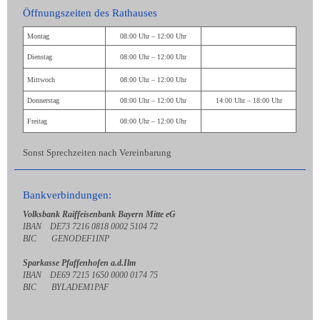
Öffnungszeiten des Rathauses
Montag
08:00 Uhr – 12:00 Uhr
Dienstag
08:00 Uhr – 12:00 Uhr
Mittwoch
08:00 Uhr – 12:00 Uhr
Donnerstag
08:00 Uhr – 12:00 Uhr
14:00 Uhr – 18:00 Uhr
Freitag
08:00 Uhr – 12:00 Uhr
Sonst Sprechzeiten nach Vereinbarung
Bankverbindungen:
Volksbank Raiffeisenbank Bayern Mitte eG
IBAN DE73 7216 0818 0002 5104 72
BIC GENODEF1INP
Sparkasse Pfaffenhofen a.d.Ilm
IBAN DE69 7215 1650 0000 0174 75
BIC BYLADEM1PAF