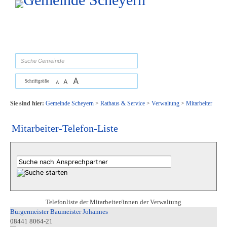
Zum Inhalt
,
zur Navigation
oder
zur Startseite
springen.
suchen
A
A
Schriftgröße
A
Sie sind hier:
Gemeinde Scheyern
>
Rathaus & Service
>
Verwaltung
>
Mitarbeiter
Mitarbeiter-Telefon-Liste
Telefonliste der Mitarbeiter/innen der Verwaltung
Bürgermeister Baumeister Johannes
08441 8064-21