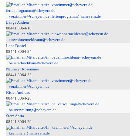
vorzimmer@scheyern.de; ferienprogramm@scheyern.de
Lange Andrea
08441 8064-10
einwohnermeldeamt@scheyern.de
Loos Daniel
08441 8064-34
bauamthochbau@scheyern.de
Neumayr Rosemarie
08441 8064-33
vorzimmer@scheyern.de
Päsler Andreas
08441 8064-28
bauverwaltung@scheyern.de
Sterz Anita
08441 8064-29
kaemmerei@scheyern.de