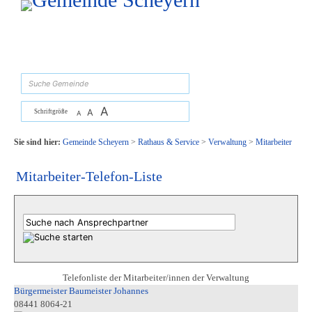
Zum Inhalt
,
zur Navigation
oder
zur Startseite
springen.
suchen
A
A
Schriftgröße
A
Sie sind hier:
Gemeinde Scheyern
>
Rathaus & Service
>
Verwaltung
>
Mitarbeiter
Mitarbeiter-Telefon-Liste
Telefonliste der Mitarbeiter/innen der Verwaltung
Bürgermeister Baumeister Johannes
08441 8064-21