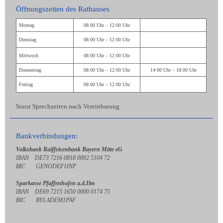
Öffnungszeiten des Rathauses
Montag
08:00 Uhr – 12:00 Uhr
Dienstag
08:00 Uhr – 12:00 Uhr
Mittwoch
08:00 Uhr – 12:00 Uhr
Donnerstag
08:00 Uhr – 12:00 Uhr
14:00 Uhr – 18:00 Uhr
Freitag
08:00 Uhr – 12:00 Uhr
Sonst Sprechzeiten nach Vereinbarung
Bankverbindungen:
Volksbank Raiffeisenbank Bayern Mitte eG
IBAN DE73 7216 0818 0002 5104 72
BIC GENODEF1INP
Sparkasse Pfaffenhofen a.d.Ilm
IBAN DE69 7215 1650 0000 0174 75
BIC BYLADEM1PAF