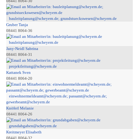
08441 8064-30
bauleitplanung@scheyern.de; grundstueckswesen@scheyern.de
Gruber Tanja
08441 8064-36
bauleitplanung@scheyern.de
Jany-Neidl Sabrina
08441 8064-31
projektleitung@scheyern.de
Kattanek Sven
08441 8064-20
einwohnermeldeamt@scheyern.de; passamt@scheyern.de;
gewerbeamt@scheyern.de
Knöferl Melanie
08441 8064-26
grundabgaben@scheyern.de
Kreitmeyer Elisabeth
08441 8064-32