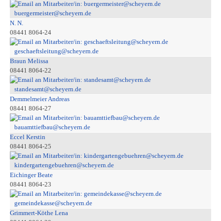
buergermeister@scheyern.de
N. N.
08441 8064-24
geschaeftsleitung@scheyern.de
Braun Melissa
08441 8064-22
standesamt@scheyern.de
Demmelmeier Andreas
08441 8064-27
bauamttiefbau@scheyern.de
Eccel Kerstin
08441 8064-25
kindergartengebuehren@scheyern.de
Eichinger Beate
08441 8064-23
gemeindekasse@scheyern.de
Grimmert-Köthe Lena