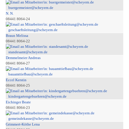
buergermeister@scheyern.de
N. N.
08441 8064-24
geschaeftsleitung@scheyern.de
Braun Melissa
08441 8064-22
standesamt@scheyern.de
Demmelmeier Andreas
08441 8064-27
bauamttiefbau@scheyern.de
Eccel Kerstin
08441 8064-25
kindergartengebuehren@scheyern.de
Eichinger Beate
08441 8064-23
gemeindekasse@scheyern.de
Grimmert-Köthe Lena