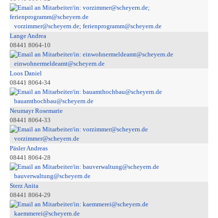
vorzimmer@scheyern.de; ferienprogramm@scheyern.de
Lange Andrea
08441 8064-10
einwohnermeldeamt@scheyern.de
Loos Daniel
08441 8064-34
bauamthochbau@scheyern.de
Neumayr Rosemarie
08441 8064-33
vorzimmer@scheyern.de
Päsler Andreas
08441 8064-28
bauverwaltung@scheyern.de
Sterz Anita
08441 8064-29
kaemmerei@scheyern.de