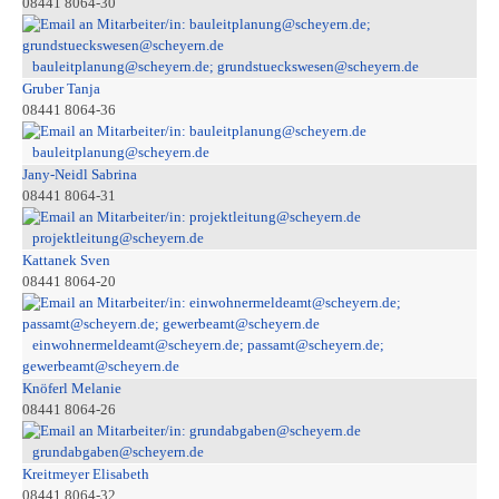
08441 8064-30
bauleitplanung@scheyern.de; grundstueckswesen@scheyern.de
Gruber Tanja
08441 8064-36
bauleitplanung@scheyern.de
Jany-Neidl Sabrina
08441 8064-31
projektleitung@scheyern.de
Kattanek Sven
08441 8064-20
einwohnermeldeamt@scheyern.de; passamt@scheyern.de;
gewerbeamt@scheyern.de
Knöferl Melanie
08441 8064-26
grundabgaben@scheyern.de
Kreitmeyer Elisabeth
08441 8064-32