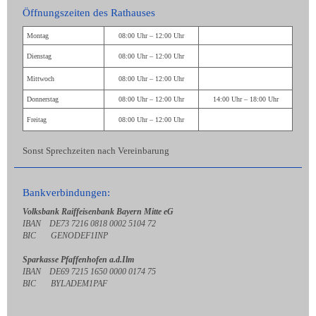
Öffnungszeiten des Rathauses
Montag
08:00 Uhr – 12:00 Uhr
Dienstag
08:00 Uhr – 12:00 Uhr
Mittwoch
08:00 Uhr – 12:00 Uhr
Donnerstag
08:00 Uhr – 12:00 Uhr
14:00 Uhr – 18:00 Uhr
Freitag
08:00 Uhr – 12:00 Uhr
Sonst Sprechzeiten nach Vereinbarung
Bankverbindungen:
Volksbank Raiffeisenbank Bayern Mitte eG
IBAN DE73 7216 0818 0002 5104 72
BIC GENODEF1INP
Sparkasse Pfaffenhofen a.d.Ilm
IBAN DE69 7215 1650 0000 0174 75
BIC BYLADEM1PAF