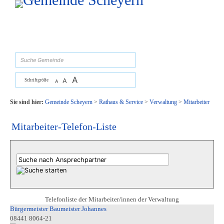
Zum Inhalt
,
zur Navigation
oder
zur Startseite
springen.
suchen
A
A
Schriftgröße
A
Sie sind hier:
Gemeinde Scheyern
>
Rathaus & Service
>
Verwaltung
>
Mitarbeiter
Mitarbeiter-Telefon-Liste
Telefonliste der Mitarbeiter/innen der Verwaltung
Bürgermeister Baumeister Johannes
08441 8064-21