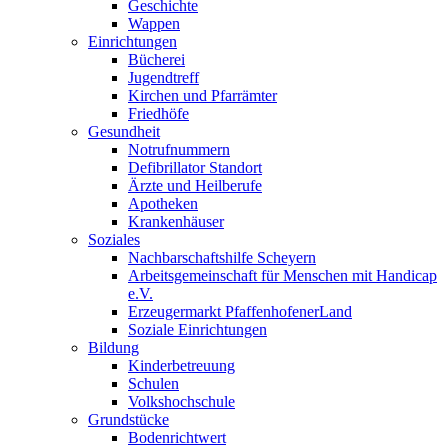
Geschichte
Wappen
Einrichtungen
Bücherei
Jugendtreff
Kirchen und Pfarrämter
Friedhöfe
Gesundheit
Notrufnummern
Defibrillator Standort
Ärzte und Heilberufe
Apotheken
Krankenhäuser
Soziales
Nachbarschaftshilfe Scheyern
Arbeitsgemeinschaft für Menschen mit Handicap
e.V.
Erzeugermarkt PfaffenhofenerLand
Soziale Einrichtungen
Bildung
Kinderbetreuung
Schulen
Volkshochschule
Grundstücke
Bodenrichtwert