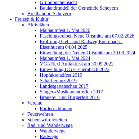
Grundbucheinsicht
Baulandmodell der Gemeinde Scheyern
Breitband in Scheyern
Freizeit & Kultur
Aktivitäten
Maibaumfest 1. Mai 2026
Faschingstreiben Neue Ortsmitte am 07.02.2026
Eröffnung Geh- und Radweg Euernbach -
Eisenhut am 04.04.2025
Einweihung der Neuen Ortsmitte am 29.09.2024
Maibaumfest 1. Mai 2024
VGI-Flexi Auftaktfest am 30.09.2022
Einweihung DGH Euernbach 2022
Hopfakranzlfest 2019
Schäfflertanz 2019
Landesgartenschau 2017
Sänger-/Musikantentreffen 2017
Brauerei- und Bürgerfest 2016
Vereine
Förderrichtlinien
Feuerwehren
Sehenswürdigkeiten
Rad- und Wanderwege
Wanderwege
Radwege