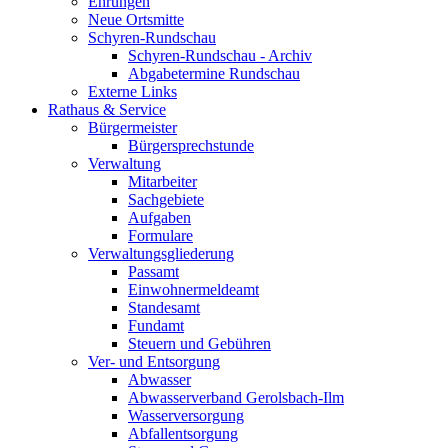
Ehrungen
Neue Ortsmitte
Schyren-Rundschau
Schyren-Rundschau - Archiv
Abgabetermine Rundschau
Externe Links
Rathaus & Service
Bürgermeister
Bürgersprechstunde
Verwaltung
Mitarbeiter
Sachgebiete
Aufgaben
Formulare
Verwaltungsgliederung
Passamt
Einwohnermeldeamt
Standesamt
Fundamt
Steuern und Gebühren
Ver- und Entsorgung
Abwasser
Abwasserverband Gerolsbach-Ilm
Wasserversorgung
Abfallentsorgung