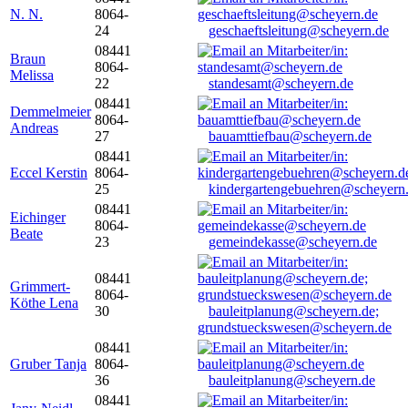
N. N.
8064-
24
geschaeftsleitung@scheyern.de
08441
Braun
8064-
Melissa
22
standesamt@scheyern.de
08441
Demmelmeier
8064-
Andreas
27
bauamttiefbau@scheyern.de
08441
Eccel Kerstin
8064-
25
kindergartengebuehren@scheyern
08441
Eichinger
8064-
Beate
23
gemeindekasse@scheyern.de
08441
Grimmert-
8064-
Köthe Lena
30
bauleitplanung@scheyern.de;
grundstueckswesen@scheyern.de
08441
Gruber Tanja
8064-
36
bauleitplanung@scheyern.de
08441