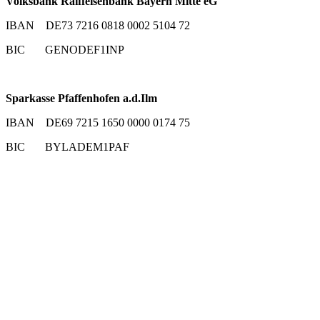
Volksbank Raiffeisenbank Bayern Mitte eG
IBAN DE73 7216 0818 0002 5104 72
BIC GENODEF1INP
Sparkasse Pfaffenhofen a.d.Ilm
IBAN DE69 7215 1650 0000 0174 75
BIC BYLADEM1PAF