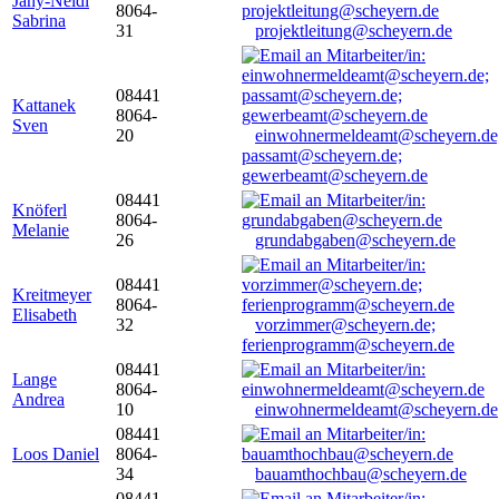
Jany-Neidl
8064-
Sabrina
31
projektleitung@scheyern.de
08441
Kattanek
8064-
Sven
20
einwohnermeldeamt@scheyern.de
passamt@scheyern.de;
gewerbeamt@scheyern.de
08441
Knöferl
8064-
Melanie
26
grundabgaben@scheyern.de
08441
Kreitmeyer
8064-
Elisabeth
32
vorzimmer@scheyern.de;
ferienprogramm@scheyern.de
08441
Lange
8064-
Andrea
10
einwohnermeldeamt@scheyern.de
08441
Loos Daniel
8064-
34
bauamthochbau@scheyern.de
08441