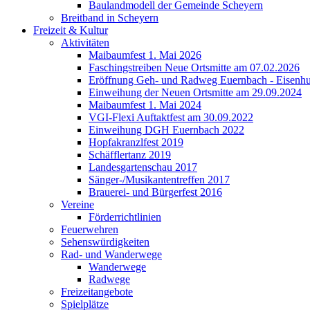
Baulandmodell der Gemeinde Scheyern
Breitband in Scheyern
Freizeit & Kultur
Aktivitäten
Maibaumfest 1. Mai 2026
Faschingstreiben Neue Ortsmitte am 07.02.2026
Eröffnung Geh- und Radweg Euernbach - Eisenhu
Einweihung der Neuen Ortsmitte am 29.09.2024
Maibaumfest 1. Mai 2024
VGI-Flexi Auftaktfest am 30.09.2022
Einweihung DGH Euernbach 2022
Hopfakranzlfest 2019
Schäfflertanz 2019
Landesgartenschau 2017
Sänger-/Musikantentreffen 2017
Brauerei- und Bürgerfest 2016
Vereine
Förderrichtlinien
Feuerwehren
Sehenswürdigkeiten
Rad- und Wanderwege
Wanderwege
Radwege
Freizeitangebote
Spielplätze