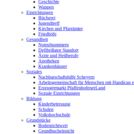
Geschichte
Wappen
Einrichtungen
Bücherei
Jugendtreff
Kirchen und Pfarrämter
Friedhöfe
Gesundheit
Notrufnummern
Defibrillator Standort
Ärzte und Heilberufe
Apotheken
Krankenhäuser
Soziales
Nachbarschaftshilfe Scheyern
Arbeitsgemeinschaft für Menschen mit Handicap e
Erzeugermarkt PfaffenhofenerLand
Soziale Einrichtungen
Bildung
Kinderbetreuung
Schulen
Volkshochschule
Grundstücke
Bodenrichtwert
Grundbucheinsicht