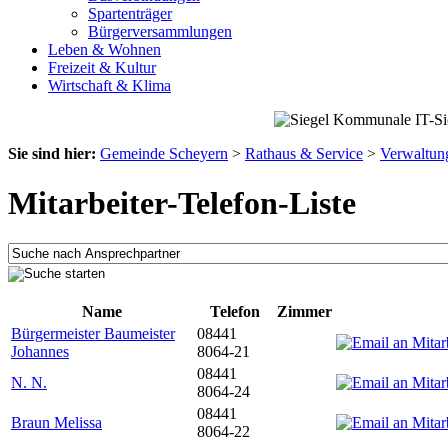
Spartenträger
Bürgerversammlungen
Leben & Wohnen
Freizeit & Kultur
Wirtschaft & Klima
Sie sind hier:
Gemeinde Scheyern
>
Rathaus & Service
>
Verwaltun
Mitarbeiter-Telefon-Liste
Name
Telefon
Zimmer
Bürgermeister Baumeister
08441
Johannes
8064-21
08441
N. N.
8064-24
08441
Braun Melissa
8064-22