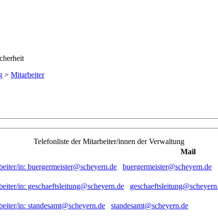
g
>
Mitarbeiter
Telefonliste der Mitarbeiter/innen der Verwaltung
Mail
buergermeister@scheyern.de
geschaeftsleitung@scheyern
standesamt@scheyern.de