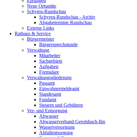
Ehrungen
Neue Ortsmitte
Schyren-Rundschau
Schyren-Rundschau - Archiv
Abgabetermine Rundschau
Externe Links
Rathaus & Service
Bürgermeister
Bürgersprechstunde
Verwaltung
Mitarbeiter
Sachgebiete
Aufgaben
Formulare
Verwaltungsgliederung
Passamt
Einwohnermeldeamt
Standesamt
Fundamt
Steuern und Gebühren
Ver- und Entsorgung
Abwasser
Abwasserverband Gerolsbach-Ilm
Wasserversorgung
Abfallentsorgung