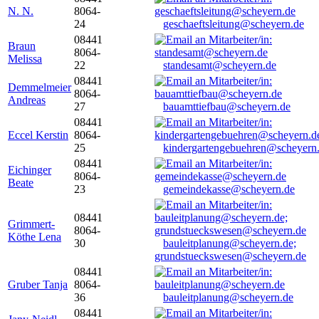
N. N.
8064-
24
geschaeftsleitung@scheyern.de
08441
Braun
8064-
Melissa
22
standesamt@scheyern.de
08441
Demmelmeier
8064-
Andreas
27
bauamttiefbau@scheyern.de
08441
Eccel Kerstin
8064-
25
kindergartengebuehren@scheyern
08441
Eichinger
8064-
Beate
23
gemeindekasse@scheyern.de
08441
Grimmert-
8064-
Köthe Lena
30
bauleitplanung@scheyern.de;
grundstueckswesen@scheyern.de
08441
Gruber Tanja
8064-
36
bauleitplanung@scheyern.de
08441