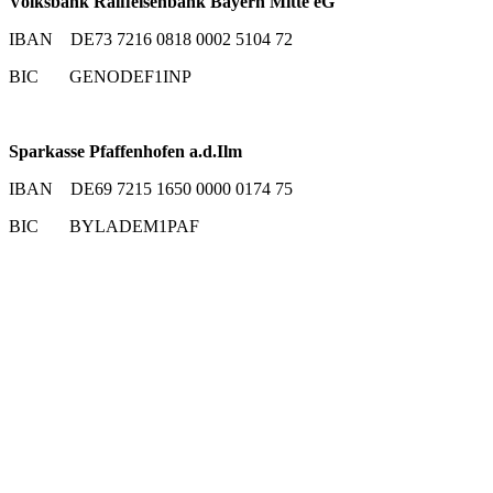
Volksbank Raiffeisenbank Bayern Mitte eG
IBAN DE73 7216 0818 0002 5104 72
BIC GENODEF1INP
Sparkasse Pfaffenhofen a.d.Ilm
IBAN DE69 7215 1650 0000 0174 75
BIC BYLADEM1PAF