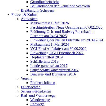
Grundbucheinsicht
Baulandmodell der Gemeinde Scheyern
Breitband in Scheyern
Freizeit & Kultur
Aktivitäten
Maibaumfest 1. Mai 2026
Faschingstreiben Neue Ortsmitte am 07.02.2026
Eröffnung Geh- und Radweg Euernbach -
Eisenhut am 04.04.2025
Einweihung der Neuen Ortsmitte am 29.09.2024
Maibaumfest 1. Mai 2024
VGI-Flexi Auftaktfest am 30.09.2022
Einweihung DGH Euernbach 2022
Hopfakranzlfest 2019
Schäfflertanz 2019
Landesgartenschau 2017
Sänger-/Musikantentreffen 2017
Brauerei- und Bürgerfest 2016
Vereine
Förderrichtlinien
Feuerwehren
Sehenswürdigkeiten
Rad- und Wanderwege
Wanderwege
Radwege