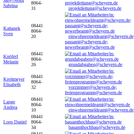
Jany-Neidl
8064-
Sabrina
31
projektleitung@scheyern.de
08441
Kattanek
8064-
Sven
20
einwohnermeldeamt@scheyern.de
passamt@scheyern.de;
gewerbeamt@scheyern.de
08441
Knöferl
8064-
Melanie
26
grundabgaben@scheyern.de
08441
Kreitmeyer
8064-
Elisabeth
32
vorzimmer@scheyern.de;
ferienprogramm@scheyern.de
08441
Lange
8064-
Andrea
10
einwohnermeldeamt@scheyern.de
08441
Loos Daniel
8064-
34
bauamthochbau@scheyern.de
08441