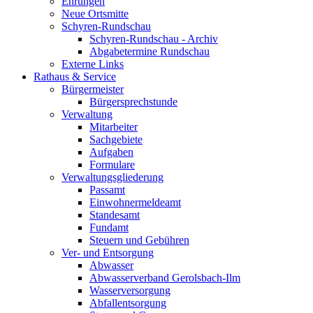
Ehrungen
Neue Ortsmitte
Schyren-Rundschau
Schyren-Rundschau - Archiv
Abgabetermine Rundschau
Externe Links
Rathaus & Service
Bürgermeister
Bürgersprechstunde
Verwaltung
Mitarbeiter
Sachgebiete
Aufgaben
Formulare
Verwaltungsgliederung
Passamt
Einwohnermeldeamt
Standesamt
Fundamt
Steuern und Gebühren
Ver- und Entsorgung
Abwasser
Abwasserverband Gerolsbach-Ilm
Wasserversorgung
Abfallentsorgung