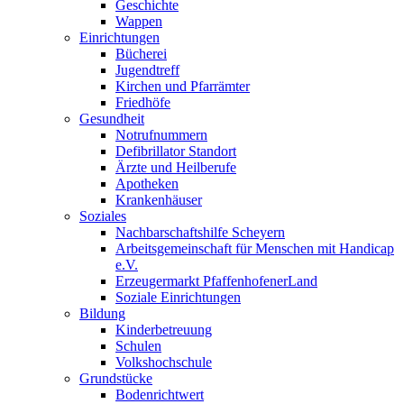
Geschichte
Wappen
Einrichtungen
Bücherei
Jugendtreff
Kirchen und Pfarrämter
Friedhöfe
Gesundheit
Notrufnummern
Defibrillator Standort
Ärzte und Heilberufe
Apotheken
Krankenhäuser
Soziales
Nachbarschaftshilfe Scheyern
Arbeitsgemeinschaft für Menschen mit Handicap
e.V.
Erzeugermarkt PfaffenhofenerLand
Soziale Einrichtungen
Bildung
Kinderbetreuung
Schulen
Volkshochschule
Grundstücke
Bodenrichtwert