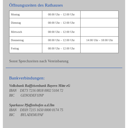
Öffnungszeiten des Rathauses
Montag
08:00 Uhr – 12:00 Uhr
Dienstag
08:00 Uhr – 12:00 Uhr
Mittwoch
08:00 Uhr – 12:00 Uhr
Donnerstag
08:00 Uhr – 12:00 Uhr
14:00 Uhr – 18:00 Uhr
Freitag
08:00 Uhr – 12:00 Uhr
Sonst Sprechzeiten nach Vereinbarung
Bankverbindungen:
Volksbank Raiffeisenbank Bayern Mitte eG
IBAN DE73 7216 0818 0002 5104 72
BIC GENODEF1INP
Sparkasse Pfaffenhofen a.d.Ilm
IBAN DE69 7215 1650 0000 0174 75
BIC BYLADEM1PAF