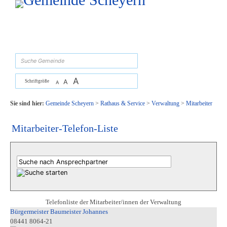
Zum Inhalt
,
zur Navigation
oder
zur Startseite
springen.
suchen
A
A
Schriftgröße
A
Sie sind hier:
Gemeinde Scheyern
>
Rathaus & Service
>
Verwaltung
>
Mitarbeiter
Mitarbeiter-Telefon-Liste
Telefonliste der Mitarbeiter/innen der Verwaltung
Bürgermeister Baumeister Johannes
08441 8064-21