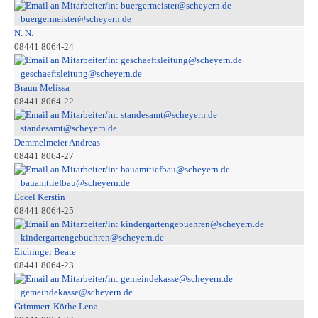
buergermeister@scheyern.de
N. N.
08441 8064-24
geschaeftsleitung@scheyern.de
Braun Melissa
08441 8064-22
standesamt@scheyern.de
Demmelmeier Andreas
08441 8064-27
bauamttiefbau@scheyern.de
Eccel Kerstin
08441 8064-25
kindergartengebuehren@scheyern.de
Eichinger Beate
08441 8064-23
gemeindekasse@scheyern.de
Grimmert-Köthe Lena