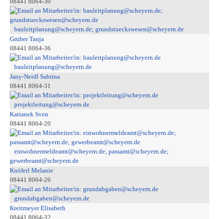
08441 8064-30
bauleitplanung@scheyern.de; grundstueckswesen@scheyern.de
Gruber Tanja
08441 8064-36
bauleitplanung@scheyern.de
Jany-Neidl Sabrina
08441 8064-31
projektleitung@scheyern.de
Kattanek Sven
08441 8064-20
einwohnermeldeamt@scheyern.de; passamt@scheyern.de;
gewerbeamt@scheyern.de
Knöferl Melanie
08441 8064-26
grundabgaben@scheyern.de
Kreitmeyer Elisabeth
08441 8064-32