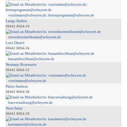
vorzimmer@scheyern.de; ferienprogramm@scheyern.de
Lange Andrea
08441 8064-10
einwohnermeldeamt@scheyern.de
Loos Daniel
08441 8064-34
bauamthochbau@scheyern.de
Neumayr Rosemarie
08441 8064-33
vorzimmer@scheyern.de
Päsler Andreas
08441 8064-28
bauverwaltung@scheyern.de
Sterz Anita
08441 8064-29
kaemmerei@scheyern.de