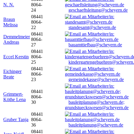
N. N.
8064-
24
geschaeftsleitung@scheyern.de
08441
Braun
8064-
Melissa
22
standesamt@scheyern.de
08441
Demmelmeier
8064-
Andreas
27
bauamttiefbau@scheyern.de
08441
Eccel Kerstin
8064-
25
kindergartengebuehren@scheyern
08441
Eichinger
8064-
Beate
23
gemeindekasse@scheyern.de
08441
Grimmert-
8064-
Köthe Lena
30
bauleitplanung@scheyern.de;
grundstueckswesen@scheyern.de
08441
Gruber Tanja
8064-
36
bauleitplanung@scheyern.de
08441