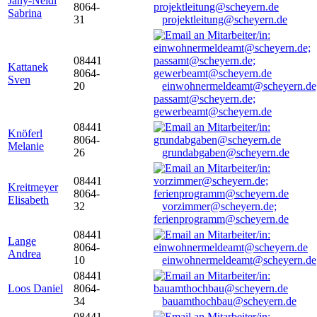
Jany-Neidl
8064-
Sabrina
31
projektleitung@scheyern.de
08441
Kattanek
8064-
Sven
20
einwohnermeldeamt@scheyern.de
passamt@scheyern.de;
gewerbeamt@scheyern.de
08441
Knöferl
8064-
Melanie
26
grundabgaben@scheyern.de
08441
Kreitmeyer
8064-
Elisabeth
32
vorzimmer@scheyern.de;
ferienprogramm@scheyern.de
08441
Lange
8064-
Andrea
10
einwohnermeldeamt@scheyern.de
08441
Loos Daniel
8064-
34
bauamthochbau@scheyern.de
08441