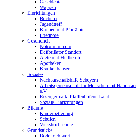
Geschichte
Wappen
Einrichtungen
Bücherei
Jugendtreff
Kirchen und Pfarrämter
Friedhöfe
Gesundheit
Notrufnummern
Defibrillator Standort
Ärzte und Heilberufe
Apotheken
Krankenhäuser
Soziales
Nachbarschaftshilfe Scheyern
Arbeitsgemeinschaft für Menschen mit Handicap
e.V.
Erzeugermarkt PfaffenhofenerLand
Soziale Einrichtungen
Bildung
Kinderbetreuung
Schulen
Volkshochschule
Grundstücke
Bodenrichtwert