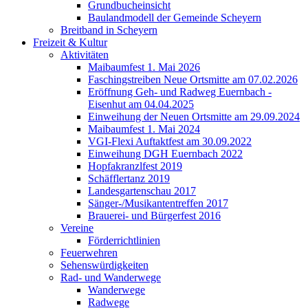
Grundbucheinsicht
Baulandmodell der Gemeinde Scheyern
Breitband in Scheyern
Freizeit & Kultur
Aktivitäten
Maibaumfest 1. Mai 2026
Faschingstreiben Neue Ortsmitte am 07.02.2026
Eröffnung Geh- und Radweg Euernbach -
Eisenhut am 04.04.2025
Einweihung der Neuen Ortsmitte am 29.09.2024
Maibaumfest 1. Mai 2024
VGI-Flexi Auftaktfest am 30.09.2022
Einweihung DGH Euernbach 2022
Hopfakranzlfest 2019
Schäfflertanz 2019
Landesgartenschau 2017
Sänger-/Musikantentreffen 2017
Brauerei- und Bürgerfest 2016
Vereine
Förderrichtlinien
Feuerwehren
Sehenswürdigkeiten
Rad- und Wanderwege
Wanderwege
Radwege