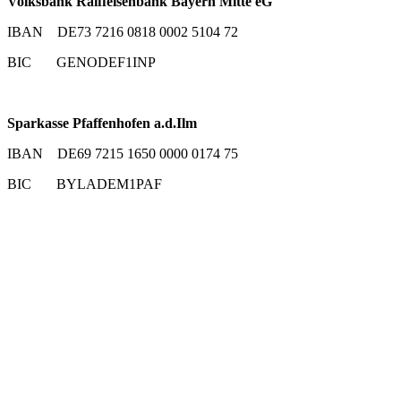
Volksbank Raiffeisenbank Bayern Mitte eG
IBAN DE73 7216 0818 0002 5104 72
BIC GENODEF1INP
Sparkasse Pfaffenhofen a.d.Ilm
IBAN DE69 7215 1650 0000 0174 75
BIC BYLADEM1PAF