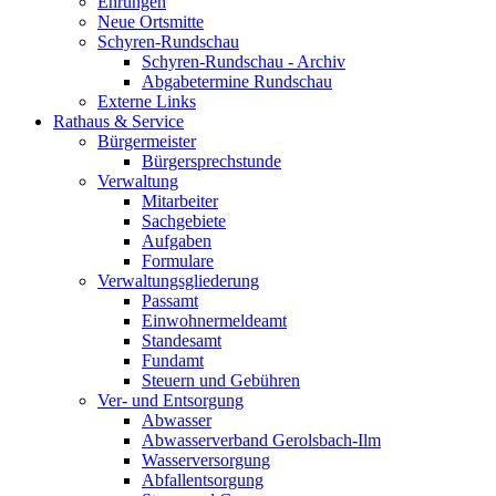
Ehrungen
Neue Ortsmitte
Schyren-Rundschau
Schyren-Rundschau - Archiv
Abgabetermine Rundschau
Externe Links
Rathaus & Service
Bürgermeister
Bürgersprechstunde
Verwaltung
Mitarbeiter
Sachgebiete
Aufgaben
Formulare
Verwaltungsgliederung
Passamt
Einwohnermeldeamt
Standesamt
Fundamt
Steuern und Gebühren
Ver- und Entsorgung
Abwasser
Abwasserverband Gerolsbach-Ilm
Wasserversorgung
Abfallentsorgung