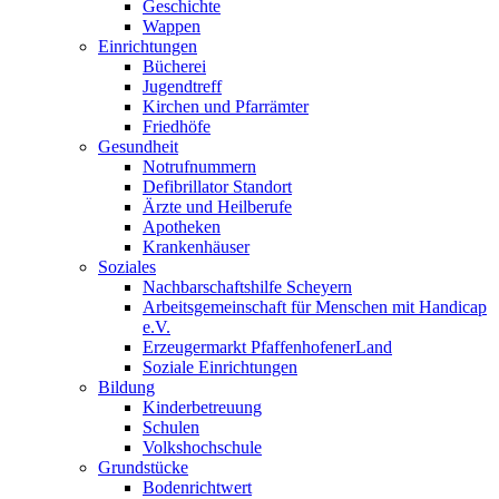
Geschichte
Wappen
Einrichtungen
Bücherei
Jugendtreff
Kirchen und Pfarrämter
Friedhöfe
Gesundheit
Notrufnummern
Defibrillator Standort
Ärzte und Heilberufe
Apotheken
Krankenhäuser
Soziales
Nachbarschaftshilfe Scheyern
Arbeitsgemeinschaft für Menschen mit Handicap
e.V.
Erzeugermarkt PfaffenhofenerLand
Soziale Einrichtungen
Bildung
Kinderbetreuung
Schulen
Volkshochschule
Grundstücke
Bodenrichtwert