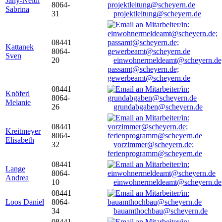
Jany-Neidl
8064-
Sabrina
31
projektleitung@scheyern.de
08441
Kattanek
8064-
Sven
20
einwohnermeldeamt@scheyern.de
passamt@scheyern.de;
gewerbeamt@scheyern.de
08441
Knöferl
8064-
Melanie
26
grundabgaben@scheyern.de
08441
Kreitmeyer
8064-
Elisabeth
32
vorzimmer@scheyern.de;
ferienprogramm@scheyern.de
08441
Lange
8064-
Andrea
10
einwohnermeldeamt@scheyern.de
08441
Loos Daniel
8064-
34
bauamthochbau@scheyern.de
08441