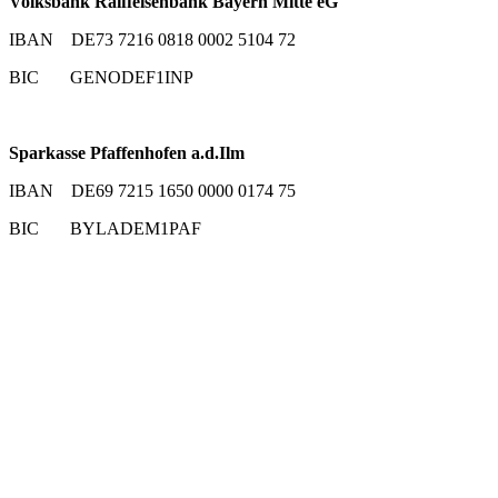
Volksbank Raiffeisenbank Bayern Mitte eG
IBAN DE73 7216 0818 0002 5104 72
BIC GENODEF1INP
Sparkasse Pfaffenhofen a.d.Ilm
IBAN DE69 7215 1650 0000 0174 75
BIC BYLADEM1PAF