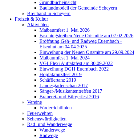
Grundbucheinsicht
Baulandmodell der Gemeinde Scheyern
Breitband in Scheyern
Freizeit & Kultur
Aktivitäten
Maibaumfest 1. Mai 2026
Faschingstreiben Neue Ortsmitte am 07.02.2026
Eröffnung Geh- und Radweg Euernbach -
Eisenhut am 04.04.2025
Einweihung der Neuen Ortsmitte am 29.09.2024
Maibaumfest 1. Mai 2024
VGI-Flexi Auftaktfest am 30.09.2022
Einweihung DGH Euernbach 2022
Hopfakranzlfest 2019
Schäfflertanz 2019
Landesgartenschau 2017
Sänger-/Musikantentreffen 2017
Brauerei- und Bürgerfest 2016
Vereine
Förderrichtlinien
Feuerwehren
Sehenswürdigkeiten
Rad- und Wanderwege
Wanderwege
Radwege