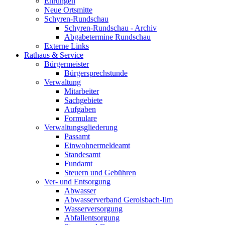
Ehrungen
Neue Ortsmitte
Schyren-Rundschau
Schyren-Rundschau - Archiv
Abgabetermine Rundschau
Externe Links
Rathaus & Service
Bürgermeister
Bürgersprechstunde
Verwaltung
Mitarbeiter
Sachgebiete
Aufgaben
Formulare
Verwaltungsgliederung
Passamt
Einwohnermeldeamt
Standesamt
Fundamt
Steuern und Gebühren
Ver- und Entsorgung
Abwasser
Abwasserverband Gerolsbach-Ilm
Wasserversorgung
Abfallentsorgung