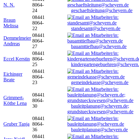
N. N.
8064-
24
geschaeftsleitung@scheyern.de
08441
Braun
8064-
Melissa
22
standesamt@scheyern.de
08441
Demmelmeier
8064-
Andreas
27
bauamttiefbau@scheyern.de
08441
Eccel Kerstin
8064-
25
kindergartengebuehren@scheyern
08441
Eichinger
8064-
Beate
23
gemeindekasse@scheyern.de
08441
Grimmert-
8064-
Köthe Lena
30
bauleitplanung@scheyern.de;
grundstueckswesen@scheyern.de
08441
Gruber Tanja
8064-
36
bauleitplanung@scheyern.de
08441