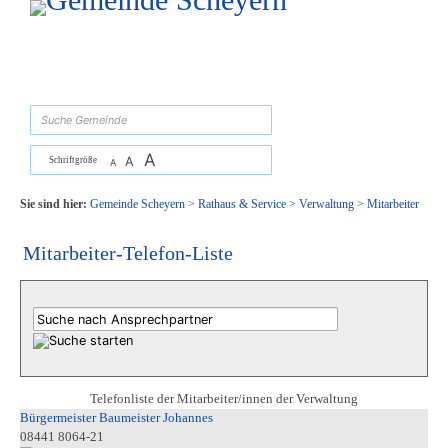
Zum Inhalt
,
zur Navigation
oder
zur Startseite
springen.
suchen
A
A
Schriftgröße
A
Sie sind hier:
Gemeinde Scheyern
>
Rathaus & Service
>
Verwaltung
>
Mitarbeiter
Mitarbeiter-Telefon-Liste
Telefonliste der Mitarbeiter/innen der Verwaltung
Bürgermeister Baumeister Johannes
08441 8064-21