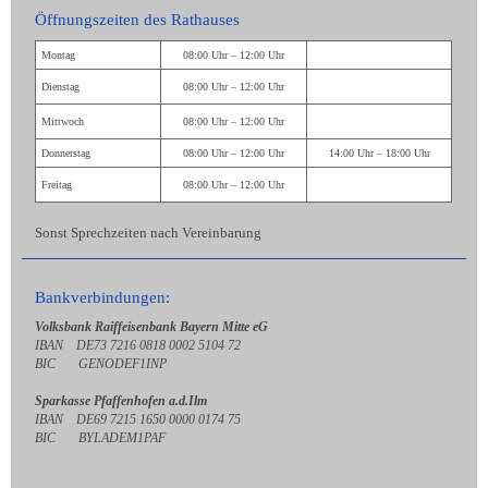
Öffnungszeiten des Rathauses
Montag
08:00 Uhr – 12:00 Uhr
Dienstag
08:00 Uhr – 12:00 Uhr
Mittwoch
08:00 Uhr – 12:00 Uhr
Donnerstag
08:00 Uhr – 12:00 Uhr
14:00 Uhr – 18:00 Uhr
Freitag
08:00 Uhr – 12:00 Uhr
Sonst Sprechzeiten nach Vereinbarung
Bankverbindungen:
Volksbank Raiffeisenbank Bayern Mitte eG
IBAN DE73 7216 0818 0002 5104 72
BIC GENODEF1INP
Sparkasse Pfaffenhofen a.d.Ilm
IBAN DE69 7215 1650 0000 0174 75
BIC BYLADEM1PAF