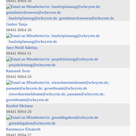
08441 8064-30
bauleitplanung@scheyern.de; grundstueckswesen@scheyern.de
Gruber Tanja
08441 8064-36
bauleitplanung@scheyern.de
Jany-Neidl Sabrina
08441 8064-31
projektleitung@scheyern.de
Kattanek Sven
08441 8064-20
einwohnermeldeamt@scheyern.de; passamt@scheyern.de;
gewerbeamt@scheyern.de
Knöferl Melanie
08441 8064-26
grundabgaben@scheyern.de
Kreitmeyer Elisabeth
08441 8064-32