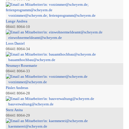
vorzimmer@scheyern.de; ferienprogramm@scheyern.de
Lange Andrea
08441 8064-10
einwohnermeldeamt@scheyern.de
Loos Daniel
08441 8064-34
bauamthochbau@scheyern.de
Neumayr Rosemarie
08441 8064-33
vorzimmer@scheyern.de
Päsler Andreas
08441 8064-28
bauverwaltung@scheyern.de
Sterz Anita
08441 8064-29
kaemmerei@scheyern.de