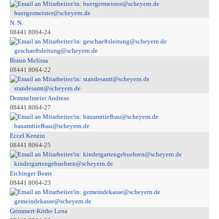
buergermeister@scheyern.de
N. N.
08441 8064-24
geschaeftsleitung@scheyern.de
Braun Melissa
08441 8064-22
standesamt@scheyern.de
Demmelmeier Andreas
08441 8064-27
bauamttiefbau@scheyern.de
Eccel Kerstin
08441 8064-25
kindergartengebuehren@scheyern.de
Eichinger Beate
08441 8064-23
gemeindekasse@scheyern.de
Grimmert-Köthe Lena