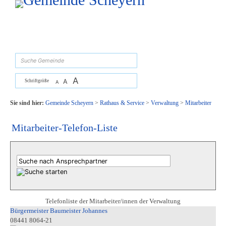
Zum Inhalt
,
zur Navigation
oder
zur Startseite
springen.
suchen
A
A
Schriftgröße
A
Sie sind hier:
Gemeinde Scheyern
>
Rathaus & Service
>
Verwaltung
>
Mitarbeiter
Mitarbeiter-Telefon-Liste
Telefonliste der Mitarbeiter/innen der Verwaltung
Bürgermeister Baumeister Johannes
08441 8064-21