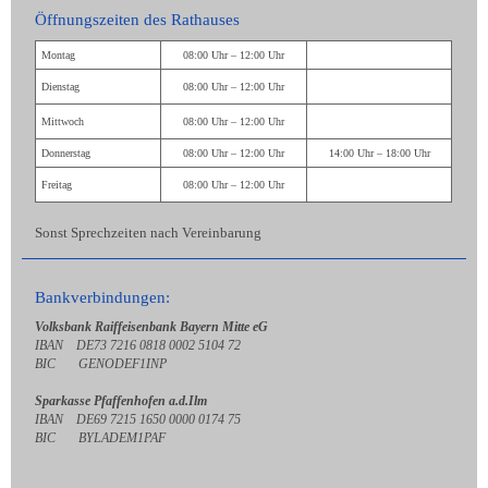
Öffnungszeiten des Rathauses
Montag
08:00 Uhr – 12:00 Uhr
Dienstag
08:00 Uhr – 12:00 Uhr
Mittwoch
08:00 Uhr – 12:00 Uhr
Donnerstag
08:00 Uhr – 12:00 Uhr
14:00 Uhr – 18:00 Uhr
Freitag
08:00 Uhr – 12:00 Uhr
Sonst Sprechzeiten nach Vereinbarung
Bankverbindungen:
Volksbank Raiffeisenbank Bayern Mitte eG
IBAN DE73 7216 0818 0002 5104 72
BIC GENODEF1INP
Sparkasse Pfaffenhofen a.d.Ilm
IBAN DE69 7215 1650 0000 0174 75
BIC BYLADEM1PAF