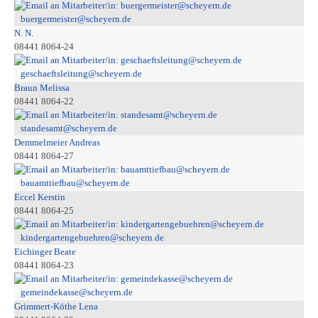
buergermeister@scheyern.de
N. N.
08441 8064-24
geschaeftsleitung@scheyern.de
Braun Melissa
08441 8064-22
standesamt@scheyern.de
Demmelmeier Andreas
08441 8064-27
bauamttiefbau@scheyern.de
Eccel Kerstin
08441 8064-25
kindergartengebuehren@scheyern.de
Eichinger Beate
08441 8064-23
gemeindekasse@scheyern.de
Grimmert-Köthe Lena