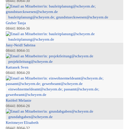
08441 8064-30
bauleitplanung@scheyern.de; grundstueckswesen@scheyern.de
Gruber Tanja
08441 8064-36
bauleitplanung@scheyern.de
Jany-Neidl Sabrina
08441 8064-31
projektleitung@scheyern.de
Kattanek Sven
08441 8064-20
einwohnermeldeamt@scheyern.de; passamt@scheyern.de;
gewerbeamt@scheyern.de
Knöferl Melanie
08441 8064-26
grundabgaben@scheyern.de
Kreitmeyer Elisabeth
08441 8064-32