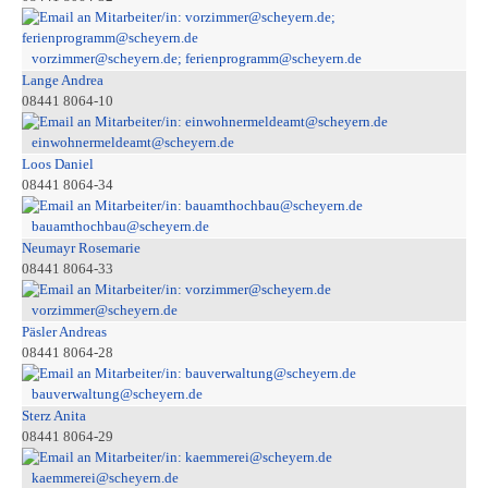
vorzimmer@scheyern.de; ferienprogramm@scheyern.de
Lange Andrea
08441 8064-10
einwohnermeldeamt@scheyern.de
Loos Daniel
08441 8064-34
bauamthochbau@scheyern.de
Neumayr Rosemarie
08441 8064-33
vorzimmer@scheyern.de
Päsler Andreas
08441 8064-28
bauverwaltung@scheyern.de
Sterz Anita
08441 8064-29
kaemmerei@scheyern.de