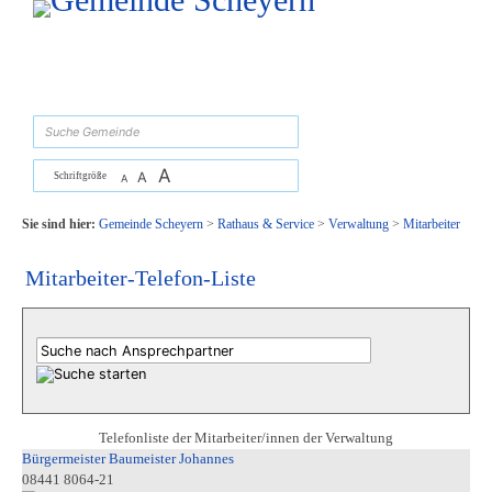
Zum Inhalt
,
zur Navigation
oder
zur Startseite
springen.
suchen
A
A
Schriftgröße
A
Sie sind hier:
Gemeinde Scheyern
>
Rathaus & Service
>
Verwaltung
>
Mitarbeiter
Mitarbeiter-Telefon-Liste
Telefonliste der Mitarbeiter/innen der Verwaltung
Bürgermeister Baumeister Johannes
08441 8064-21