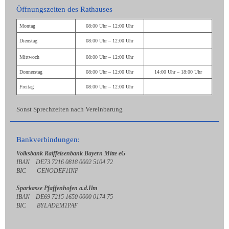
Öffnungszeiten des Rathauses
Montag
08:00 Uhr – 12:00 Uhr
Dienstag
08:00 Uhr – 12:00 Uhr
Mittwoch
08:00 Uhr – 12:00 Uhr
Donnerstag
08:00 Uhr – 12:00 Uhr
14:00 Uhr – 18:00 Uhr
Freitag
08:00 Uhr – 12:00 Uhr
Sonst Sprechzeiten nach Vereinbarung
Bankverbindungen:
Volksbank Raiffeisenbank Bayern Mitte eG
IBAN DE73 7216 0818 0002 5104 72
BIC GENODEF1INP
Sparkasse Pfaffenhofen a.d.Ilm
IBAN DE69 7215 1650 0000 0174 75
BIC BYLADEM1PAF