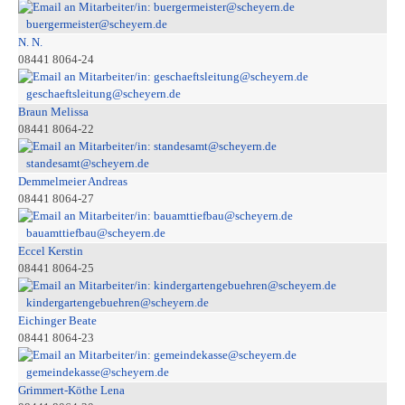
buergermeister@scheyern.de
N. N.
08441 8064-24
geschaeftsleitung@scheyern.de
Braun Melissa
08441 8064-22
standesamt@scheyern.de
Demmelmeier Andreas
08441 8064-27
bauamttiefbau@scheyern.de
Eccel Kerstin
08441 8064-25
kindergartengebuehren@scheyern.de
Eichinger Beate
08441 8064-23
gemeindekasse@scheyern.de
Grimmert-Köthe Lena