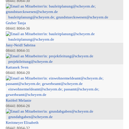
08441 8064-30
bauleitplanung@scheyern.de; grundstueckswesen@scheyern.de
Gruber Tanja
08441 8064-36
bauleitplanung@scheyern.de
Jany-Neidl Sabrina
08441 8064-31
projektleitung@scheyern.de
Kattanek Sven
08441 8064-20
einwohnermeldeamt@scheyern.de; passamt@scheyern.de;
gewerbeamt@scheyern.de
Knöferl Melanie
08441 8064-26
grundabgaben@scheyern.de
Kreitmeyer Elisabeth
08441 8064-32