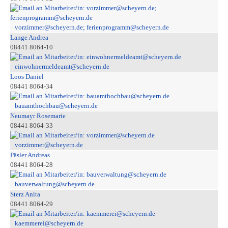
vorzimmer@scheyern.de; ferienprogramm@scheyern.de
Lange Andrea
08441 8064-10
einwohnermeldeamt@scheyern.de
Loos Daniel
08441 8064-34
bauamthochbau@scheyern.de
Neumayr Rosemarie
08441 8064-33
vorzimmer@scheyern.de
Päsler Andreas
08441 8064-28
bauverwaltung@scheyern.de
Sterz Anita
08441 8064-29
kaemmerei@scheyern.de