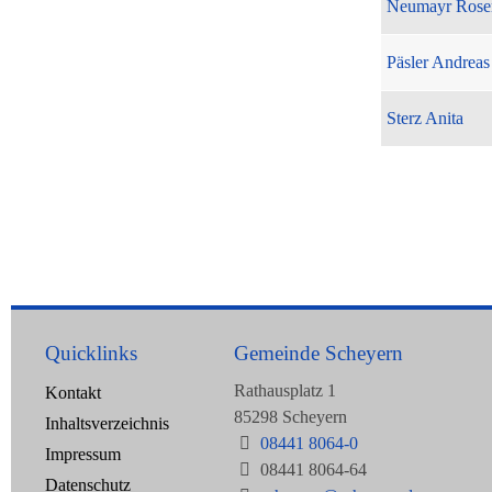
Neumayr Rose
Päsler Andreas
Sterz Anita
Quicklinks
Gemeinde Scheyern
Rathausplatz 1
Kontakt
85298 Scheyern
Inhaltsverzeichnis
08441 8064-0
Impressum
08441 8064-64
Datenschutz