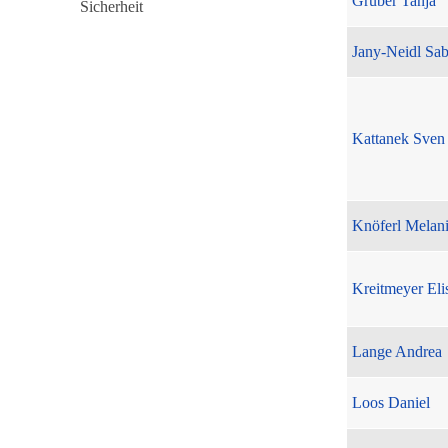
Gruber Tanja
Jany-Neidl Sab
Kattanek Sven
Knöferl Melan
Kreitmeyer Eli
Lange Andrea
Loos Daniel