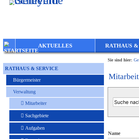
Zum Inhalt
,
zur Navigation
oder
zur Startseite
springen.
AKTUELLES
RATHAUS &
Sie sind hier:
Ge
RATHAUS & SERVICE
Mitarbeit
Bürgermeister
Verwaltung
Mitarbeiter
Sachgebiete
Aufgaben
Name