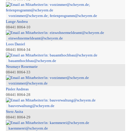
vorzimmer@scheyern.de; ferienprogramm@scheyern.de
Lange Andrea
08441 8064-10
einwohnermeldeamt@scheyern.de
Loos Daniel
08441 8064-34
bauamthochbau@scheyern.de
Neumayr Rosemarie
08441 8064-33
vorzimmer@scheyern.de
Päsler Andreas
08441 8064-28
bauverwaltung@scheyern.de
Sterz Anita
08441 8064-29
kaemmerei@scheyern.de