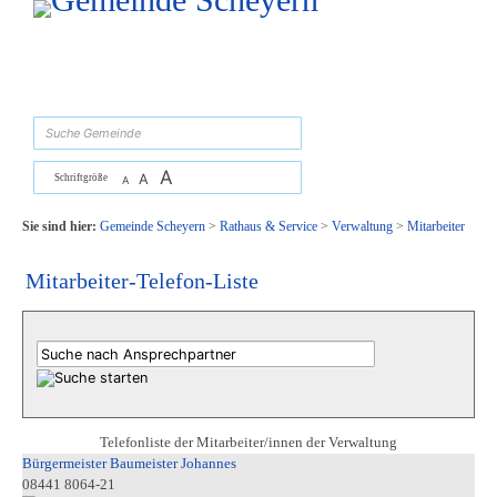
Zum Inhalt
,
zur Navigation
oder
zur Startseite
springen.
suchen
A
A
Schriftgröße
A
Sie sind hier:
Gemeinde Scheyern
>
Rathaus & Service
>
Verwaltung
>
Mitarbeiter
Mitarbeiter-Telefon-Liste
Telefonliste der Mitarbeiter/innen der Verwaltung
Bürgermeister Baumeister Johannes
08441 8064-21