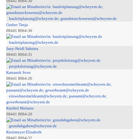
08441 8064-30
bauleitplanung@scheyern.de; grundstueckswesen@scheyern.de
Gruber Tanja
08441 8064-36
bauleitplanung@scheyern.de
Jany-Neidl Sabrina
08441 8064-31
projektleitung@scheyern.de
Kattanek Sven
08441 8064-20
einwohnermeldeamt@scheyern.de; passamt@scheyern.de;
gewerbeamt@scheyern.de
Knöferl Melanie
08441 8064-26
grundabgaben@scheyern.de
Kreitmeyer Elisabeth
08441 8064-32