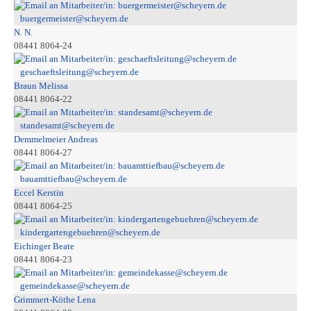
buergermeister@scheyern.de
N. N.
08441 8064-24
geschaeftsleitung@scheyern.de
Braun Melissa
08441 8064-22
standesamt@scheyern.de
Demmelmeier Andreas
08441 8064-27
bauamttiefbau@scheyern.de
Eccel Kerstin
08441 8064-25
kindergartengebuehren@scheyern.de
Eichinger Beate
08441 8064-23
gemeindekasse@scheyern.de
Grimmert-Köthe Lena