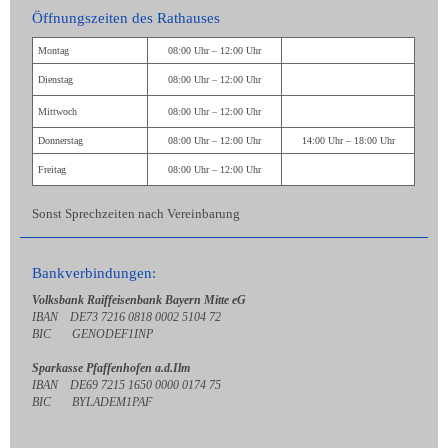
Öffnungszeiten des Rathauses
Montag
08:00 Uhr – 12:00 Uhr
Dienstag
08:00 Uhr – 12:00 Uhr
Mittwoch
08:00 Uhr – 12:00 Uhr
Donnerstag
08:00 Uhr – 12:00 Uhr
14:00 Uhr – 18:00 Uhr
Freitag
08:00 Uhr – 12:00 Uhr
Sonst Sprechzeiten nach Vereinbarung
Bankverbindungen:
Volksbank Raiffeisenbank Bayern Mitte eG
IBAN DE73 7216 0818 0002 5104 72
BIC GENODEF1INP
Sparkasse Pfaffenhofen a.d.Ilm
IBAN DE69 7215 1650 0000 0174 75
BIC BYLADEM1PAF