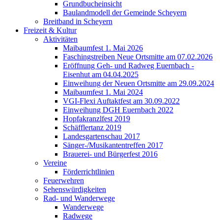
Grundbucheinsicht
Baulandmodell der Gemeinde Scheyern
Breitband in Scheyern
Freizeit & Kultur
Aktivitäten
Maibaumfest 1. Mai 2026
Faschingstreiben Neue Ortsmitte am 07.02.2026
Eröffnung Geh- und Radweg Euernbach -
Eisenhut am 04.04.2025
Einweihung der Neuen Ortsmitte am 29.09.2024
Maibaumfest 1. Mai 2024
VGI-Flexi Auftaktfest am 30.09.2022
Einweihung DGH Euernbach 2022
Hopfakranzlfest 2019
Schäfflertanz 2019
Landesgartenschau 2017
Sänger-/Musikantentreffen 2017
Brauerei- und Bürgerfest 2016
Vereine
Förderrichtlinien
Feuerwehren
Sehenswürdigkeiten
Rad- und Wanderwege
Wanderwege
Radwege