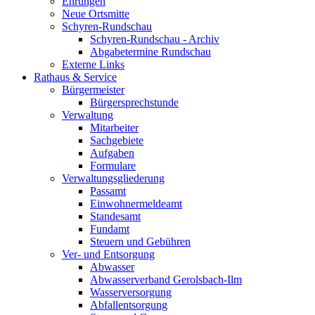
Ehrungen
Neue Ortsmitte
Schyren-Rundschau
Schyren-Rundschau - Archiv
Abgabetermine Rundschau
Externe Links
Rathaus & Service
Bürgermeister
Bürgersprechstunde
Verwaltung
Mitarbeiter
Sachgebiete
Aufgaben
Formulare
Verwaltungsgliederung
Passamt
Einwohnermeldeamt
Standesamt
Fundamt
Steuern und Gebühren
Ver- und Entsorgung
Abwasser
Abwasserverband Gerolsbach-Ilm
Wasserversorgung
Abfallentsorgung