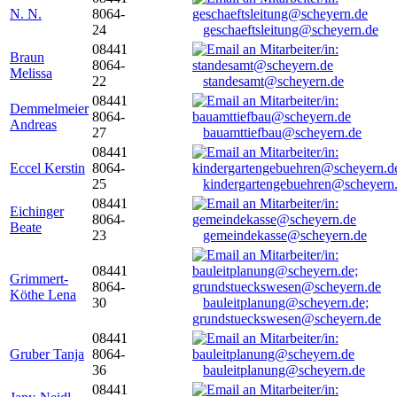
N. N.
8064-
24
geschaeftsleitung@scheyern.de
08441
Braun
8064-
Melissa
22
standesamt@scheyern.de
08441
Demmelmeier
8064-
Andreas
27
bauamttiefbau@scheyern.de
08441
Eccel Kerstin
8064-
25
kindergartengebuehren@scheyern
08441
Eichinger
8064-
Beate
23
gemeindekasse@scheyern.de
08441
Grimmert-
8064-
Köthe Lena
30
bauleitplanung@scheyern.de;
grundstueckswesen@scheyern.de
08441
Gruber Tanja
8064-
36
bauleitplanung@scheyern.de
08441