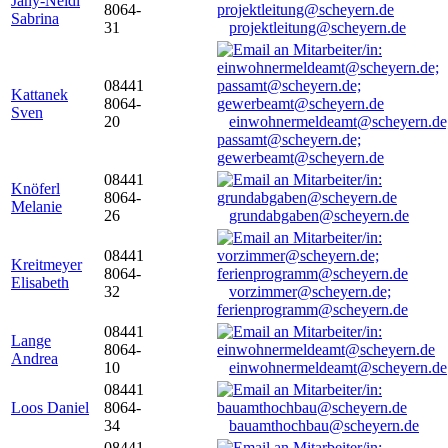
Jany-Neidl
8064-
Sabrina
31
projektleitung@scheyern.de
08441
Kattanek
8064-
Sven
20
einwohnermeldeamt@scheyern.de
passamt@scheyern.de;
gewerbeamt@scheyern.de
08441
Knöferl
8064-
Melanie
26
grundabgaben@scheyern.de
08441
Kreitmeyer
8064-
Elisabeth
32
vorzimmer@scheyern.de;
ferienprogramm@scheyern.de
08441
Lange
8064-
Andrea
10
einwohnermeldeamt@scheyern.de
08441
Loos Daniel
8064-
34
bauamthochbau@scheyern.de
08441