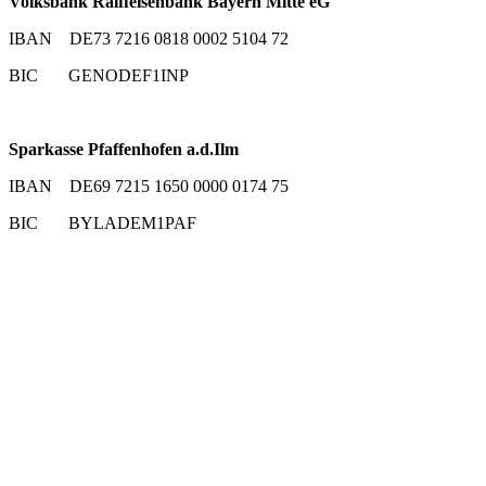
Volksbank Raiffeisenbank Bayern Mitte eG
IBAN DE73 7216 0818 0002 5104 72
BIC GENODEF1INP
Sparkasse Pfaffenhofen a.d.Ilm
IBAN DE69 7215 1650 0000 0174 75
BIC BYLADEM1PAF