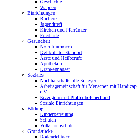
Geschichte
Wappen
Einrichtungen
Bücherei
Jugendtreff
Kirchen und Pfarrämter
Friedhöfe
Gesundheit
Notrufnummern
Defibrillator Standort
Ärzte und Heilberufe
Apotheken
Krankenhäuser
Soziales
Nachbarschaftshilfe Scheyern
Arbeitsgemeinschaft für Menschen mit Handicap
e.V.
Erzeugermarkt PfaffenhofenerLand
Soziale Einrichtungen
Bildung
Kinderbetreuung
Schulen
Volkshochschule
Grundstücke
Bodenrichtwert